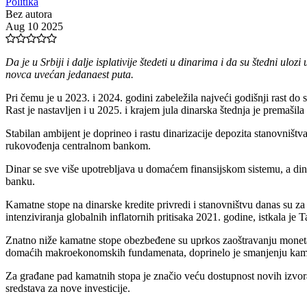
Politika
Bez autora
Aug 10 2025
Da je u Srbiji i dalje isplativije štedeti u dinarima i da su štedni 
novca uvećan jedanaest puta.
Pri čemu je u 2023. i 2024. godini zabeležila najveći godišnji rast do 
Rast je nastavljen i u 2025. i krajem jula dinarska štednja je premašila
Stabilan ambijent je doprineo i rastu dinarizacije depozita stanovniš
rukovođenja centralnom bankom.
Dinar se sve više upotrebljava u domaćem finansijskom sistemu, a din
banku.
Kamatne stope na dinarske kredite privredi i stanovništvu danas su z
intenziviranja globalnih inflatornih pritisaka 2021. godine, istkala je
Znatno niže kamatne stope obezbeđene su uprkos zaoštravanju monetarni
domaćih makroekonomskih fundamenata, doprinelo je smanjenju kama
Za građane pad kamatnih stopa je značio veću dostupnost novih izvora
sredstava za nove investicije.