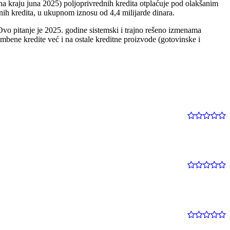
(na kraju juna 2025) poljoprivrednih kredita otplaćuje pod olakšanim
čnih kredita, u ukupnom iznosu od 4,4 milijarde dinara.
vo pitanje je 2025. godine sistemski i trajno rešeno izmenama
mbene kredite već i na ostale kreditne proizvode (gotovinske i