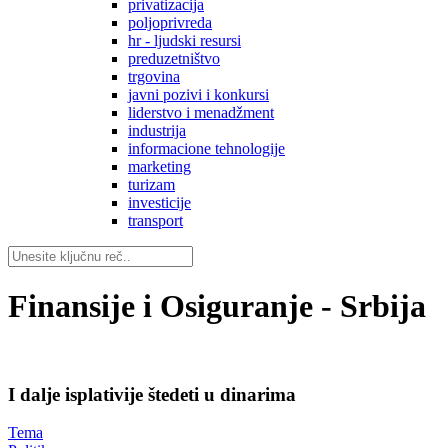
privatizacija
poljoprivreda
hr - ljudski resursi
preduzetništvo
trgovina
javni pozivi i konkursi
liderstvo i menadžment
industrija
informacione tehnologije
marketing
turizam
investicije
transport
Finansije i Osiguranje - Srbija
I dalje isplativije štedeti u dinarima
Tema