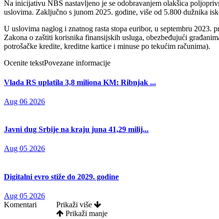
Na inicijativu NBS nastavljeno je se odobravanjem olakšica poljoprivr
uslovima. Zaključno s junom 2025. godine, više od 5.800 dužnika iskori
U uslovima naglog i znatnog rasta stopa euribor, u septembru 2023. p
Zakona o zaštiti korisnika finansijskih usluga, obezbeđujući građani
potrošačke kredite, kreditne kartice i minuse po tekućim računima).
Ocenite tekst
Povezane informacije
Vlada RS uplatila 3,8 miliona KM: Ribnjak ...
Aug 06 2026
Javni dug Srbije na kraju juna 41,29 milij...
Aug 05 2026
Digitalni evro stiže do 2029. godine
Aug 05 2026
Komentari
Prikaži više
Prikaži manje