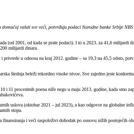
ulozi u domaćoj valuti sve veći, potvrđuju podaci Narodne banke Srbije 
sada (od 2001, od kada se prate podaci). I to u 2023. za 41,6 milijardi d
 200 milijardi dinara.
tva i privrede u odnosu na kraj 2012. godine – sa 19,3 na 45,5 odsto, 
arska štednja beleži rekordno visoke nivoe. Sve zajedno jeste konkretn
a 10 i 11 procentnih poena niže nego u maju 2013. godine, kada smo zapo
 Tabakovićeva.
h uslova (oktobar 2021 – jul 2023), a kao odgovor na globalne inflator
tnih stopa.
 finansiranja i veći raspoloživi dohodak po osnovu nižih postojećih o