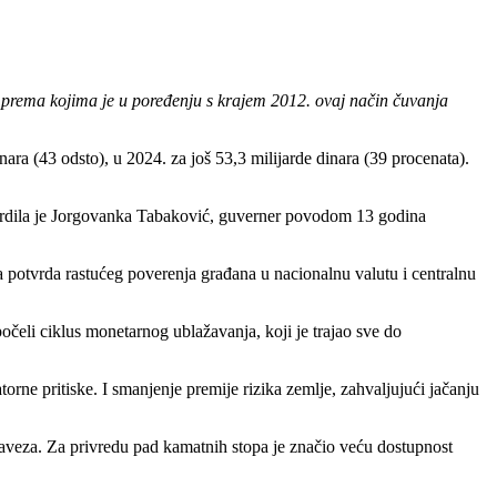
NBS prema kojima je u poređenju s krajem 2012. ovaj način čuvanja
inara (43 odsto), u 2024. za još 53,3 milijarde dinara (39 procenata).
potvrdila je Jorgovanka Tabaković, guverner povodom 13 godina
a potvrda rastućeg poverenja građana u nacionalnu valutu i centralnu
čeli ciklus monetarnog ublažavanja, koji je trajao sve do
ne pritiske. I smanjenje premije rizika zemlje, zahvaljujući jačanju
baveza. Za privredu pad kamatnih stopa je značio veću dostupnost