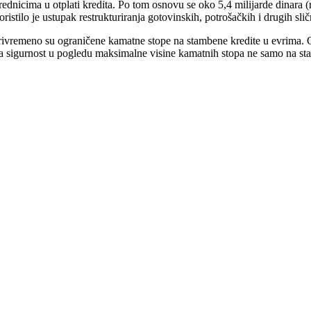
ednicima u otplati kredita. Po tom osnovu se oko 5,4 milijarde dinara 
stilo je ustupak restrukturiranja gotovinskih, potrošačkih i drugih sli
rivremeno su ograničene kamatne stope na stambene kredite u evrima. O
ma sigurnost u pogledu maksimalne visine kamatnih stopa ne samo na sta