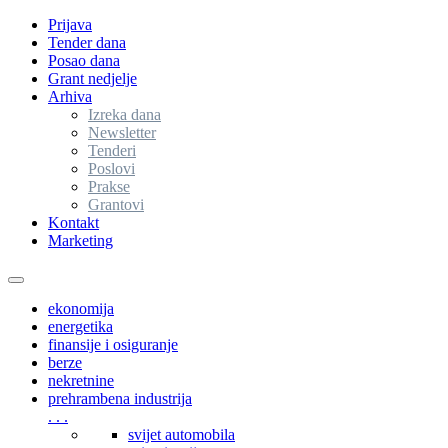
Prijava
Tender dana
Posao dana
Grant nedjelje
Arhiva
Izreka dana
Newsletter
Tenderi
Poslovi
Prakse
Grantovi
Kontakt
Marketing
Toggle
navigation
ekonomija
energetika
finansije i osiguranje
berze
nekretnine
prehrambena industrija
. . .
svijet automobila