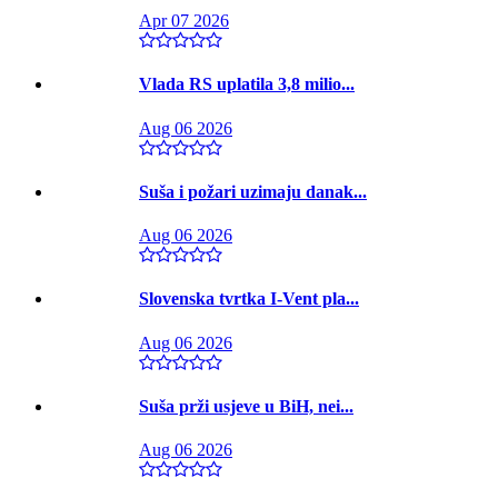
Apr 07 2026
Vlada RS uplatila 3,8 milio...
Aug 06 2026
Suša i požari uzimaju danak...
Aug 06 2026
Slovenska tvrtka I-Vent pla...
Aug 06 2026
Suša prži usjeve u BiH, nei...
Aug 06 2026