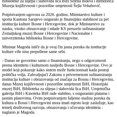
Biblioteke za slijepa i slabovida lica BiH Selena Bukva i direktorica
Muzeja književnosti i pozorišne umjetnosti Šejla Vehabović.
Potpisivanjem ugovora za 2026. godinu, Ministarstvo kulture i
sporta Kantona Sarajevo osiguralo je finansijsku stabilnost za pet
institucija kulture Bosne i Hercegovine, dok je Ministarstvo za
nauku, visoko obrazovanje i mlade KS preuzelo sufinansiranje
Zemaljskog muzej Bosne i Hercegovine i Nacionalne i
univerzitetska biblioteka Bosne i Hercegovine.
Ministar Magoda ističe da je ovaj čin jasna poruka da institucije
kulture više nisu prepuštene same sebi.
- Danas ne govorimo samo o finansiranju, nego o odgovornosti
prema identitetu i kulturnom nasljeđu Bosne i Hercegovine. Ovo je
model koji pokazuje kako sistem može funkcionisati kada postoji
politička volja. Zahvaljujući Zakonu o privremenom sufinansiranju
institucija kulture i obrazovanja od značaja za Bosnu i Hercegovinu,
danas Muzej književnosti i pozorišne umjetnosti BiH, Historijski
muzej BiH, Biblioteka za slijepa i slabovida lica BiH, Umjetnička
galerija BiH i Kinoteka BiH rade stabilno, s osiguranim platama i
jasnim planovima. Ovim potpisivanjem šaljemo snažnu poruka da
kultura u Bosni i Hercegovini mora imati mjesto koje zaslužuje, kao
temelj društvenog razvoja, obrazovanja i očuvanja identiteta -
naglasio je Magoda.