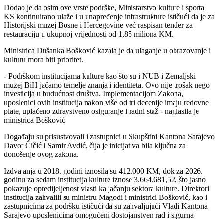
Dodao je da osim ove vrste podrške, Ministarstvo kulture i sporta
KS kontinuirano ulaže i u unapređenje infrastrukture ističući da je za
Historijski muzej Bosne i Hercegovine već raspisan tender za
restauraciju u ukupnoj vrijednosti od 1,85 miliona KM.
Ministrica Dušanka Bošković kazala je da ulaganje u obrazovanje i
kulturu mora biti prioritet.
- Podrškom institucijama kulture kao što su i NUB i Zemaljski
muzej BiH jačamo temelje znanja i identiteta. Ovo nije trošak nego
investicija u budućnost društva. Implementacijom Zakona,
uposlenici ovih institucija nakon više od tri decenije imaju redovne
plate, uplaćeno zdravstveno osiguranje i radni staž - naglasila je
ministrica Bošković.
Događaju su prisustvovali i zastupnici u Skupštini Kantona Sarajevo
Davor Čičić i Samir Avdić, čija je inicijativa bila ključna za
donošenje ovog zakona.
Izdvajanja u 2018. godini iznosila su 412.000 KM, dok za 2026.
godinu za sedam institucija kulture iznose 3.664.681,52, što jasno
pokazuje opredijeljenost vlasti ka jačanju sektora kulture. Direktori
institucija zahvalili su ministru Magodi i ministrici Bošković, kao i
zastupnicima za podršku ističući da su zahvaljujući Vladi Kantona
Sarajevo uposlenicima omogućeni dostojanstven rad i sigurna