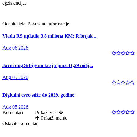
egzistencija.
Ocenite tekst
Povezane informacije
Vlada RS uplatila 3,8 miliona KM: Ribnjak ...
Aug 06 2026
Javni dug Srbije na kraju juna 41,29 milij...
Aug 05 2026
Digitalni evro stiže do 2029. godine
Aug 05 2026
Komentari
Prikaži više
Prikaži manje
Ostavite komentar