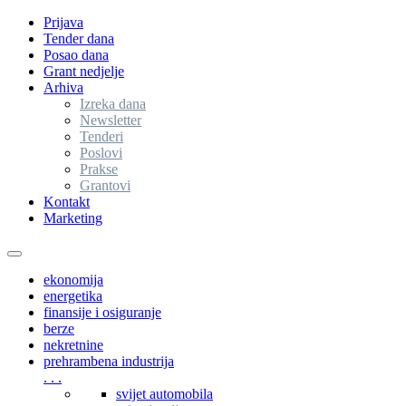
Prijava
Tender dana
Posao dana
Grant nedjelje
Arhiva
Izreka dana
Newsletter
Tenderi
Poslovi
Prakse
Grantovi
Kontakt
Marketing
Toggle
navigation
ekonomija
energetika
finansije i osiguranje
berze
nekretnine
prehrambena industrija
. . .
svijet automobila