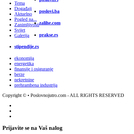
Tema
Događaji
poslovi.ba
Aktuelno
Pogled na...
zalihe.com
Zanimljivosti
Svijet
prakse.rs
Galerija
stipendije.rs
ekonomija
energetika
finansije i osiguranje
berze
nekretnine
prehrambena industrija
Copyright ©
• Poslovnojutro.com - ALL RIGHTS RESERVED
Prijavite se na Vaš nalog