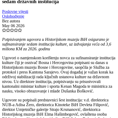
sedam državnih institucija
Poslovne vijesti
Oslobodjenje
Bez autora
May 06 2026
Potpisivanjem ugovora u Historijskom muzeju BiH osigurano je
sufinansiranje sedam institucija kulture, uz izdvajanja veća od 3,6
miliona KM za 2026. godinu
Ugovori o namjenskom korištenju novca za sufinansiranje institucija
kulture čiji je osnivač Bosna i Hercegovina potpisani su danas u
Historijskom muzeju Bosne i Hercegovine, saopćila je Služba za
protokol i press Kantona Sarajevo. Ovaj događaj je važan korak ka
održivoj stabilizaciji rada ključnih ustanova kulture na državnom
nivou. Uz direktore institucija, potpisivanju su prisustvovali
kantonalni ministar kulture i sporta Kenan Magoda te ministrica za
nauku, visoko obrazovanje i mlade Dušanka Bošković.
Ugovore su potpisali predstavnici šest institucija: v.d. direktorica
NUB-a Adisa Žero, direktorica Kinoteke BiH Devleta Filipović,
direktor Umjetničke galerije Strajo Krsmanović, direktorica
Historijskog muzeja BiH Elma Hašimbegović, ovlaštena osoba