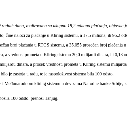
 radnih dana, realizovana su ukupno 18,2 miliona plaćanja, objavila 
o, čine nalozi za plaćanje u Kliring sistemu, a 17,5 miliona, ili 96,2 o
sečan broj plaćanja u RTGS sistemu, a 35.055 prosečan broj plaćanja u 
, a vrednost prometa u Kliring sistemu 20,0 milijardi dinara, ili 0,13 
lijardu dinara, a prosek vrednosti prometa u Kliring sistemu milijarda
o je zastoja u radu, te je raspoloživost sistema bila 100 odsto.
 Međunarodnom kliring sistemu u devizama Narodne banke Srbije, koji 
nosila 100 odsto, prenosi Tanjug.