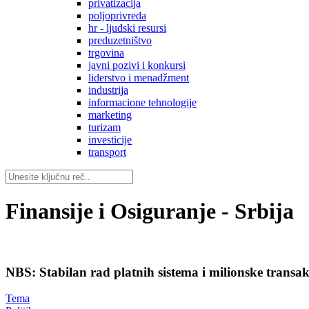
privatizacija
poljoprivreda
hr - ljudski resursi
preduzetništvo
trgovina
javni pozivi i konkursi
liderstvo i menadžment
industrija
informacione tehnologije
marketing
turizam
investicije
transport
Finansije i Osiguranje - Srbija
NBS: Stabilan rad platnih sistema i milionske transa
Tema