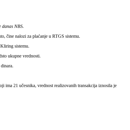
je danas NBS.
dsto, čine nalozi za plaćanje u RTGS sistemu.
Kliring sistemu.
odsto ukupne vrednosti.
 dinara.
ima 21 učesnika, vrednost realizovanih transakcija iznosila je