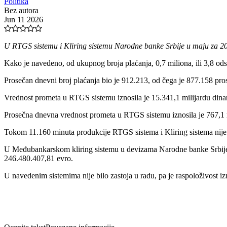
Politika
Bez autora
Jun 11 2026
U RTGS sistemu i Kliring sistemu Narodne banke Srbije u maju za 20
Kako je navedeno, od ukupnog broja plaćanja, 0,7 miliona, ili 3,8 odst
Prosečan dnevni broj plaćanja bio je 912.213, od čega je 877.158 pro
Vrednost prometa u RTGS sistemu iznosila je 15.341,1 milijardu dinara
Prosečna dnevna vrednost prometa u RTGS sistemu iznosila je 767,1 mi
Tokom 11.160 minuta produkcije RTGS sistema i Kliring sistema nije bil
U Međubankarskom kliring sistemu u devizama Narodne banke Srbije i
246.480.407,81 evro.
U navedenim sistemima nije bilo zastoja u radu, pa je raspoloživost iz