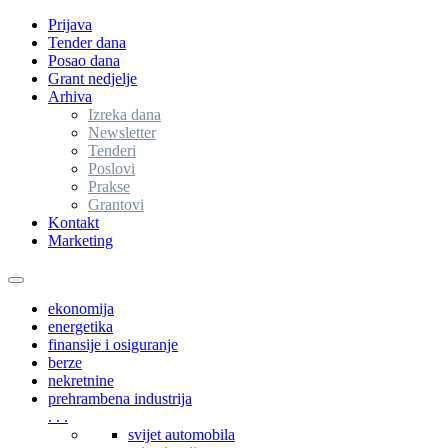
Prijava
Tender dana
Posao dana
Grant nedjelje
Arhiva
Izreka dana
Newsletter
Tenderi
Poslovi
Prakse
Grantovi
Kontakt
Marketing
Toggle
navigation
ekonomija
energetika
finansije i osiguranje
berze
nekretnine
prehrambena industrija
. . .
svijet automobila