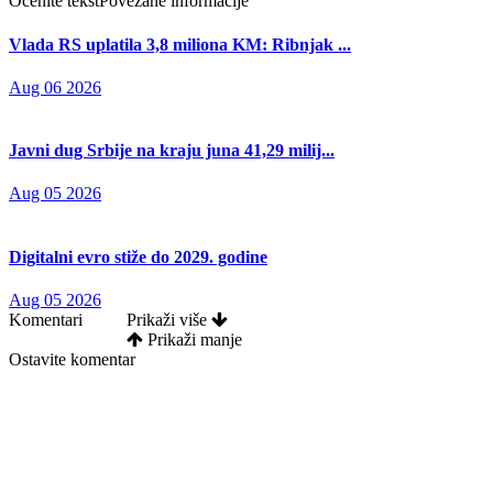
Ocenite tekst
Povezane informacije
Vlada RS uplatila 3,8 miliona KM: Ribnjak ...
Aug 06 2026
Javni dug Srbije na kraju juna 41,29 milij...
Aug 05 2026
Digitalni evro stiže do 2029. godine
Aug 05 2026
Komentari
Prikaži više
Prikaži manje
Ostavite komentar