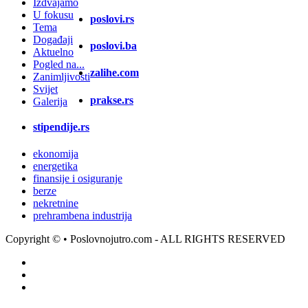
Izdvajamo
U fokusu
poslovi.rs
Tema
Događaji
poslovi.ba
Aktuelno
Pogled na...
zalihe.com
Zanimljivosti
Svijet
prakse.rs
Galerija
stipendije.rs
ekonomija
energetika
finansije i osiguranje
berze
nekretnine
prehrambena industrija
Copyright ©
• Poslovnojutro.com - ALL RIGHTS RESERVED