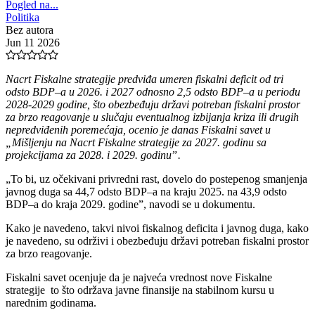
Pogled na...
Politika
Bez autora
Jun 11 2026
Nacrt Fiskalne strategije predviđa umeren fiskalni deficit od tri
odsto BDP‒a u 2026. i 2027 odnosno 2,5 odsto BDP‒a u periodu
2028-2029 godine, što obezbeđuju državi potreban fiskalni prostor
za brzo reagovanje u slučaju eventualnog izbijanja kriza ili drugih
nepredviđenih poremećaja, ocenio je danas Fiskalni savet u
„Mišljenju na Nacrt Fiskalne strategije za 2027. godinu sa
projekcijama za 2028. i 2029. godinuˮ.
„To bi, uz očekivani privredni rast, dovelo do postepenog smanjenja
javnog duga sa 44,7 odsto BDP‒a na kraju 2025. na 43,9 odsto
BDP‒a do kraja 2029. godineˮ, navodi se u dokumentu.
Kako je navedeno, takvi nivoi fiskalnog deficita i javnog duga, kako
je navedeno, su održivi i obezbeđuju državi potreban fiskalni prostor
za brzo reagovanje.
Fiskalni savet ocenjuje da je najveća vrednost nove Fiskalne
strategije to što održava javne finansije na stabilnom kursu u
narednim godinama.