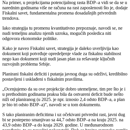
Na primer, u projekcijama potencijalnog rasta BDP‒a vidi se da se u
narednim godinama više ne računa na rast zaposlenosti što je, dodaje
Fiskalni savet, fundamentalna promena dosadašnjih privrednih
trendova.
Iako strategija tu promenu kvantitativno prepoznaje, navodi se, ne
nudi temeljnu analizu njenih uzroka, mogućih posledica niti
odgovora ekonomske politike.
Kako je naveo Fiskalni savet, strategija je daleko uverljivija kao
dokument koji potvrđuje opredeljenje vlade za fiskalnu stabilnost
nego kao dokument koji nudi jasan plan za rešavanje ključnih
razvojnih problema Srbije.
Planirani fiskalni deficiti i putanja javnog duga su održivi, kredibilno
postavljeni i usklađeni s fiskalnim pravilima.
„Ocenjujemo da su ove projekcije dobro utemeljene, tim pre što je i
u prethodnim godinama praksa bila da ostvareni deficit bude nešto
niži od planiranog (u 2025. je npr. iznosio 2,4 odsto BDP‒a, a plan
je bio tri odsto BDP‒a)ˮ, navodi se u tom dokumentu.
S tako planiranim deficitima i uz očekivani privredni rast, javni dug
bi se postepeno smanjivao sa 44,7 odsto BDP‒a na kraju 2025. na
43,9 odsto BDP‒a do kraja 2029. godine. U međunarodnom