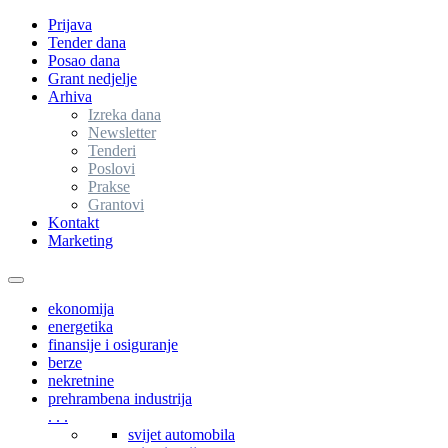
Prijava
Tender dana
Posao dana
Grant nedjelje
Arhiva
Izreka dana
Newsletter
Tenderi
Poslovi
Prakse
Grantovi
Kontakt
Marketing
Toggle
navigation
ekonomija
energetika
finansije i osiguranje
berze
nekretnine
prehrambena industrija
. . .
svijet automobila