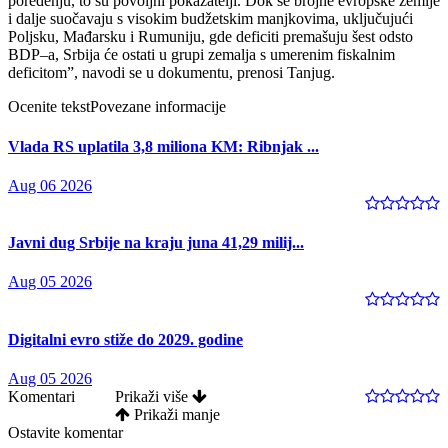
poređenju, to su povoljni pokazatelji. Dok se brojne evropske zemlje
i dalje suočavaju s visokim budžetskim manjkovima, uključujući
Poljsku, Mađarsku i Rumuniju, gde deficiti premašuju šest odsto
BDP‒a, Srbija će ostati u grupi zemalja s umerenim fiskalnim
deficitomˮ, navodi se u dokumentu, prenosi Tanjug.
Ocenite tekst
Povezane informacije
Vlada RS uplatila 3,8 miliona KM: Ribnjak ...
Aug 06 2026
Javni dug Srbije na kraju juna 41,29 milij...
Aug 05 2026
Digitalni evro stiže do 2029. godine
Aug 05 2026
Komentari
Prikaži više
Prikaži manje
Ostavite komentar