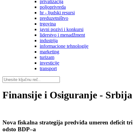
privatizacija
poljoprivreda
hr - ljudski resursi
preduzetništvo
trgovina
javni pozivi i konkursi
liderstvo i menadžment
industrija
informacione tehnologije
marketing
turizam
investicije
transport
Finansije i Osiguranje - Srbija
Nova fiskalna strategija predviđa umeren deficit tri
odsto BDP‒a