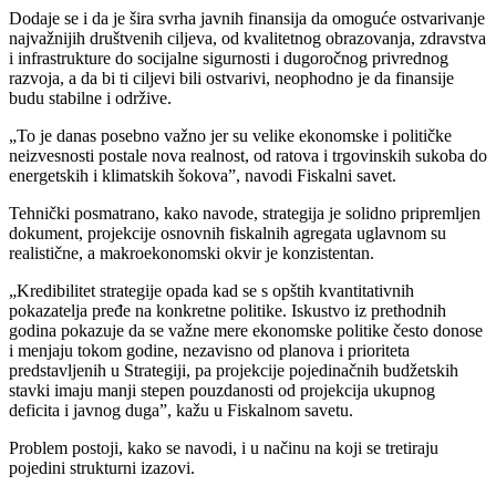
Dodaje se i da je šira svrha javnih finansija da omoguće ostvarivanje
najvažnijih društvenih ciljeva, od kvalitetnog obrazovanja, zdravstva
i infrastrukture do socijalne sigurnosti i dugoročnog privrednog
razvoja, a da bi ti ciljevi bili ostvarivi, neophodno je da finansije
budu stabilne i održive.
„To je danas posebno važno jer su velike ekonomske i političke
neizvesnosti postale nova realnost, od ratova i trgovinskih sukoba do
energetskih i klimatskih šokovaˮ, navodi Fiskalni savet.
Tehnički posmatrano, kako navode, strategija je solidno pripremljen
dokument, projekcije osnovnih fiskalnih agregata uglavnom su
realistične, a makroekonomski okvir je konzistentan.
„Kredibilitet strategije opada kad se s opštih kvantitativnih
pokazatelja pređe na konkretne politike. Iskustvo iz prethodnih
godina pokazuje da se važne mere ekonomske politike često donose
i menjaju tokom godine, nezavisno od planova i prioriteta
predstavljenih u Strategiji, pa projekcije pojedinačnih budžetskih
stavki imaju manji stepen pouzdanosti od projekcija ukupnog
deficita i javnog dugaˮ, kažu u Fiskalnom savetu.
Problem postoji, kako se navodi, i u načinu na koji se tretiraju
pojedini strukturni izazovi.