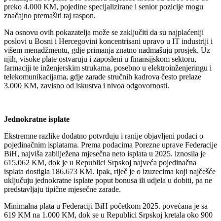
preko 4.000 KM, pojedine specijalizirane i senior pozicije mogu
značajno premašiti taj raspon.
Na osnovu ovih pokazatelja može se zaključiti da su najplaćeniji
poslovi u Bosni i Hercegovini koncentrisani upravo u IT industriji i
višem menadžmentu, gdje primanja znatno nadmašuju prosjek. Uz
njih, visoke plate ostvaruju i zaposleni u finansijskom sektoru,
farmaciji te inženjerskim strukama, posebno u elektroinženjeringu i
telekomunikacijama, gdje zarade stručnih kadrova često prelaze
3.000 KM, zavisno od iskustva i nivoa odgovornosti.
Jednokratne isplate
Ekstremne razlike dodatno potvrđuju i ranije objavljeni podaci o
pojedinačnim isplatama. Prema podacima Porezne uprave Federacije
BiH, najviša zabilježena mjesečna neto isplata u 2025. iznosila je
615.062 KM, dok je u Republici Srpskoj najveća pojedinačna
isplata dostigla 186.673 KM. Ipak, riječ je o izuzecima koji najčešće
uključuju jednokratne isplate poput bonusa ili udjela u dobiti, pa ne
predstavljaju tipične mjesečne zarade.
Minimalna plata u Federaciji BiH početkom 2025. povećana je sa
619 KM na 1.000 KM, dok se u Republici Srpskoj kretala oko 900