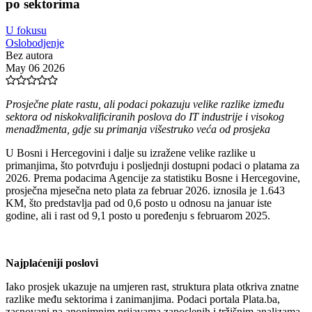
po sektorima
U fokusu
Oslobodjenje
Bez autora
May 06 2026
Prosječne plate rastu, ali podaci pokazuju velike razlike između
sektora od niskokvalificiranih poslova do IT industrije i visokog
menadžmenta, gdje su primanja višestruko veća od prosjeka
U Bosni i Hercegovini i dalje su izražene velike razlike u
primanjima, što potvrđuju i posljednji dostupni podaci o platama za
2026. Prema podacima Agencije za statistiku Bosne i Hercegovine,
prosječna mjesečna neto plata za februar 2026. iznosila je 1.643
KM, što predstavlja pad od 0,6 posto u odnosu na januar iste
godine, ali i rast od 9,1 posto u poređenju s februarom 2025.
Najplaćeniji poslovi
Iako prosjek ukazuje na umjeren rast, struktura plata otkriva znatne
razlike među sektorima i zanimanjima. Podaci portala Plata.ba,
zasnovani na anonimnim prijavama zaposlenih i tržišnim analizama,