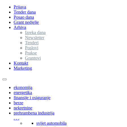
Prijava
Tender dana
Posao dana
Grant nedjelje
Arhiva
Izreka dana
Newsletter
Tenderi
Poslovi
Prakse
Grantovi
Kontakt
Marketing
Toggle
navigation
ekonomija
energetika
finansije i osiguranje
berze
nekretnine
prehrambena industrija
. . .
svijet automobila