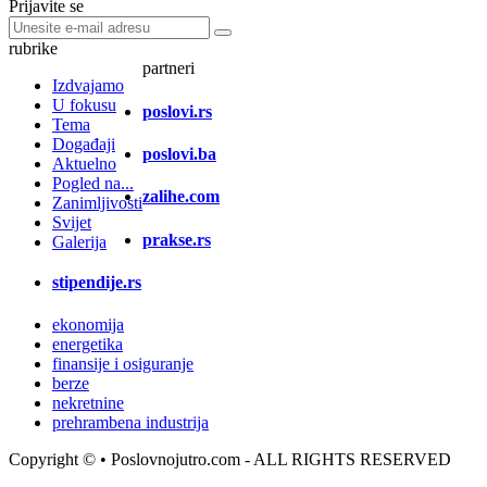
Prijavite se
rubrike
partneri
Izdvajamo
U fokusu
poslovi.rs
Tema
Događaji
poslovi.ba
Aktuelno
Pogled na...
zalihe.com
Zanimljivosti
Svijet
prakse.rs
Galerija
stipendije.rs
ekonomija
energetika
finansije i osiguranje
berze
nekretnine
prehrambena industrija
Copyright ©
• Poslovnojutro.com - ALL RIGHTS RESERVED