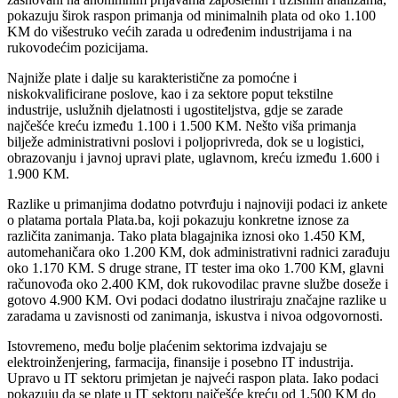
pokazuju širok raspon primanja od minimalnih plata od oko 1.100
KM do višestruko većih zarada u određenim industrijama i na
rukovodećim pozicijama.
Najniže plate i dalje su karakteristične za pomoćne i
niskokvalificirane poslove, kao i za sektore poput tekstilne
industrije, uslužnih djelatnosti i ugostiteljstva, gdje se zarade
najčešće kreću između 1.100 i 1.500 KM. Nešto viša primanja
bilježe administrativni poslovi i poljoprivreda, dok se u logistici,
obrazovanju i javnoj upravi plate, uglavnom, kreću između 1.600 i
1.900 KM.
Razlike u primanjima dodatno potvrđuju i najnoviji podaci iz ankete
o platama portala Plata.ba, koji pokazuju konkretne iznose za
različita zanimanja. Tako plata blagajnika iznosi oko 1.450 KM,
automehaničara oko 1.200 KM, dok administrativni radnici zarađuju
oko 1.170 KM. S druge strane, IT tester ima oko 1.700 KM, glavni
računovođa oko 2.400 KM, dok rukovodilac pravne službe doseže i
gotovo 4.900 KM. Ovi podaci dodatno ilustriraju značajne razlike u
zaradama u zavisnosti od zanimanja, iskustva i nivoa odgovornosti.
Istovremeno, među bolje plaćenim sektorima izdvajaju se
elektroinženjering, farmacija, finansije i posebno IT industrija.
Upravo u IT sektoru primjetan je najveći raspon plata. Iako podaci
pokazuju da se plate u IT sektoru najčešće kreću od 1.500 KM do