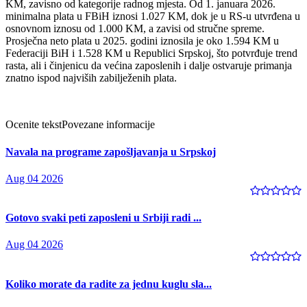
KM, zavisno od kategorije radnog mjesta. Od 1. januara 2026.
minimalna plata u FBiH iznosi 1.027 KM, dok je u RS-u utvrđena u
osnovnom iznosu od 1.000 KM, a zavisi od stručne spreme.
Prosječna neto plata u 2025. godini iznosila je oko 1.594 KM u
Federaciji BiH i 1.528 KM u Republici Srpskoj, što potvrđuje trend
rasta, ali i činjenicu da većina zaposlenih i dalje ostvaruje primanja
znatno ispod najviših zabilježenih plata.
Ocenite tekst
Povezane informacije
Navala na programe zapošljavanja u Srpskoj
Aug 04 2026
Gotovo svaki peti zaposleni u Srbiji radi ...
Aug 04 2026
Koliko morate da radite za jednu kuglu sla...