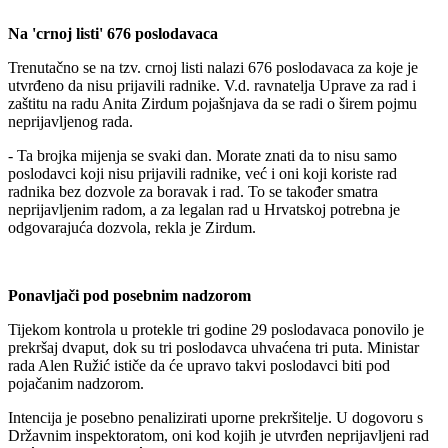
Na 'crnoj listi' 676 poslodavaca
Trenutačno se na tzv. crnoj listi nalazi 676 poslodavaca za koje je
utvrđeno da nisu prijavili radnike. V.d. ravnatelja Uprave za rad i
zaštitu na radu Anita Zirdum pojašnjava da se radi o širem pojmu
neprijavljenog rada.
- Ta brojka mijenja se svaki dan. Morate znati da to nisu samo
poslodavci koji nisu prijavili radnike, već i oni koji koriste rad
radnika bez dozvole za boravak i rad. To se također smatra
neprijavljenim radom, a za legalan rad u Hrvatskoj potrebna je
odgovarajuća dozvola, rekla je Zirdum.
Ponavljači pod posebnim nadzorom
Tijekom kontrola u protekle tri godine 29 poslodavaca ponovilo je
prekršaj dvaput, dok su tri poslodavca uhvaćena tri puta. Ministar
rada Alen Ružić ističe da će upravo takvi poslodavci biti pod
pojačanim nadzorom.
Intencija je posebno penalizirati uporne prekršitelje. U dogovoru s
Državnim inspektoratom, oni kod kojih je utvrđen neprijavljeni rad