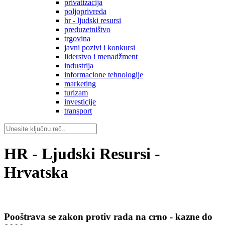
privatizacija
poljoprivreda
hr - ljudski resursi
preduzetništvo
trgovina
javni pozivi i konkursi
liderstvo i menadžment
industrija
informacione tehnologije
marketing
turizam
investicije
transport
HR - Ljudski Resursi -
Hrvatska
Pooštrava se zakon protiv rada na crno - kazne do