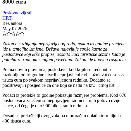
8000 eura
Poslovne vijesti
HRT
Bez autora
May 07 2026
Zakon o suzbijanju neprijavljenog rada, nakon tri godine primjene,
ide u temeljite izmjene. Država najavljuje strože kazne za
poslodavce koji krše propise, osobito uoči turističke sezone kada je
potreba za radnom snagom povećana. Zakon ide u javnu raspravu.
Prema novim pravilima, poslodavci kod kojih se treći put u
razdoblju od tri godine utvrdi neprijavljeni rad, kažnjavat će se s 8
tisuća eura po svakom neprijavljenom radniku. Dodatno se
pooštravaju i posljedice za one koji se nađu na tzv. „crnoj listi“.
Podaci iz protekle tri godine pokazuju razmjere problema. Kod 676
poslodavaca zatečeni su neprijavljeni radnici – njih gotovo dvije
tisuće, od čega je oko 900 bilo stranih radnika.
Dosad su prekršitelji ovog zakona u proračun uplatili tri milijuna
400 tisuća eura.