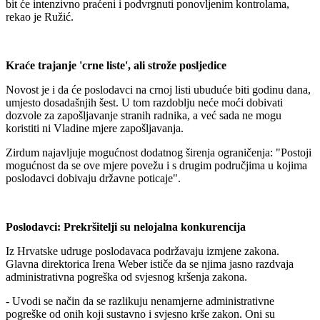
bit će intenzivno praćeni i podvrgnuti ponovljenim kontrolama,
rekao je Ružić.
Kraće trajanje 'crne liste', ali strože posljedice
Novost je i da će poslodavci na crnoj listi ubuduće biti godinu dana,
umjesto dosadašnjih šest. U tom razdoblju neće moći dobivati
dozvole za zapošljavanje stranih radnika, a već sada ne mogu
koristiti ni Vladine mjere zapošljavanja.
Zirdum najavljuje mogućnost dodatnog širenja ograničenja: "Postoji
mogućnost da se ove mjere povežu i s drugim područjima u kojima
poslodavci dobivaju državne poticaje".
Poslodavci: Prekršitelji su nelojalna konkurencija
Iz Hrvatske udruge poslodavaca podržavaju izmjene zakona.
Glavna direktorica Irena Weber ističe da se njima jasno razdvaja
administrativna pogreška od svjesnog kršenja zakona.
- Uvodi se način da se razlikuju nenamjerne administrativne
pogreške od onih koji sustavno i svjesno krše zakon. Oni su