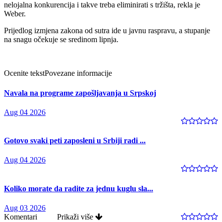
nelojalna konkurencija i takve treba eliminirati s tržišta, rekla je
Weber.
Prijedlog izmjena zakona od sutra ide u javnu raspravu, a stupanje
na snagu očekuje se sredinom lipnja.
Ocenite tekst
Povezane informacije
Navala na programe zapošljavanja u Srpskoj
Aug 04 2026
Gotovo svaki peti zaposleni u Srbiji radi ...
Aug 04 2026
Koliko morate da radite za jednu kuglu sla...
Aug 03 2026
Komentari
Prikaži više