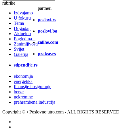
rubrike
partneri
Izdvajamo
U fokusu
poslovi.rs
Tema
Događaji
poslovi.ba
Aktuelno
Pogled na...
zalihe.com
Zanimljivosti
Svijet
prakse.rs
Galerija
stipendije.rs
ekonomija
energetika
finansije i osiguranje
berze
nekretnine
prehrambena industrija
Copyright ©
• Poslovnojutro.com - ALL RIGHTS RESERVED