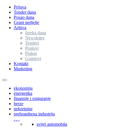
Prijava
Tender dana
Posao dana
Grant nedjelje
Arhiva
Izreka dana
Newsletter
Tenderi
Poslovi
Prakse
Grantovi
Kontakt
Marketing
Toggle
navigation
ekonomija
energetika
finansije i osiguranje
berze
nekretnine
prehrambena industrija
. . .
svijet automobila