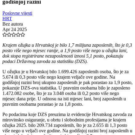
godišnjoj razini
Poslovne vijesti
HRT
Bez autora
Apr 24 2025
Krajem ožujka u Hrvatskoj je bilo 1,7 milijuna zaposlenih, što je 0,3
posto više nego mjesec ranije, a 1,9 posto više nego u ožujku lani,
dok stopa registrirane nezaposlenosti iznosi 5,1 posto, pokazuju
podaci Državnog zavoda za statistiku (DZS).
U ožujku je u Hrvatskoj bilo 1.699.426 zaposlenih osoba, što je za
5.674 ili 0,3 posto više nego krajem veljače ove godine. Na
godišnjoj razini broj ukupno zaposlenih je pak porastao za 1,9 posto,
pokazuje DZS-ova statistika. U pravnim osobama bilo je zaposleno
1.472.082 osobe, što je za 3.048 osoba ili 0,2 posto više nego
mjesec dana prije. U odnosu na isti mjesec lani, broj zaposlenih u
pravnim osobama porastao je za 1,8 posto.
Po podacima koje DZS preuzima iz evidencije Hrvatskog zavoda za
mirovinsko osiguranje, u obrtu i slobodnim profesijama je krajem
ožujka 2025. bilo 209.734 zaposlenih, što je za 2.655 ili 1,3 posto
više nego u veljači ove godine. Na godišnjoj razini broj zaposlenih u