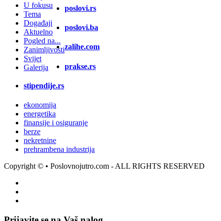
U fokusu
poslovi.rs
Tema
Događaji
poslovi.ba
Aktuelno
Pogled na...
zalihe.com
Zanimljivosti
Svijet
prakse.rs
Galerija
stipendije.rs
ekonomija
energetika
finansije i osiguranje
berze
nekretnine
prehrambena industrija
Copyright ©
• Poslovnojutro.com - ALL RIGHTS RESERVED
Prijavite se na Vaš nalog