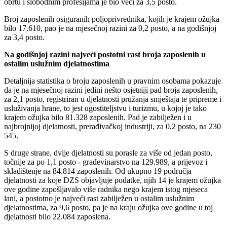
obrtu i slobodnim profesijama je bio veći za 3,5 posto.
Broj zaposlenih osiguranih poljoprivrednika, kojih je krajem ožujka
bilo 17.610, pao je na mjesečnoj razini za 0,2 posto, a na godišnjoj
za 3,4 posto.
Na godišnjoj razini najveći postotni rast broja zaposlenih u
ostalim uslužnim djelatnostima
Detaljnija statistika o broju zaposlenih u pravnim osobama pokazuje
da je na mjesečnoj razini jedini nešto osjetniji pad broja zaposlenih,
za 2,1 posto, registriran u djelatnosti pružanja smještaja te pripreme i
usluživanja hrane, to jest ugostiteljstvu i turizmu, u kojoj je tako
krajem ožujka bilo 81.328 zaposlenih. Pad je zabilježen i u
najbrojnijoj djelatnosti, prerađivačkoj industriji, za 0,2 posto, na 230
545.
S druge strane, dvije djelatnosti su porasle za više od jedan posto,
točnije za po 1,1 posto - građevinarstvo na 129.989, a prijevoz i
skladištenje na 84.814 zaposlenih. Od ukupno 19 područja
djelatnosti za koje DZS objavljuje podatke, njih 14 je krajem ožujka
ove godine zapošljavalo više radnika nego krajem istog mjeseca
lani, a postotno je najveći rast zabilježen u ostalim uslužnim
djelatnostima, za 9,6 posto, pa je na kraju ožujka ove godine u toj
djelatnosti bilo 22.084 zaposlena.