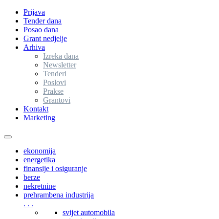
Prijava
Tender dana
Posao dana
Grant nedjelje
Arhiva
Izreka dana
Newsletter
Tenderi
Poslovi
Prakse
Grantovi
Kontakt
Marketing
Toggle
navigation
ekonomija
energetika
finansije i osiguranje
berze
nekretnine
prehrambena industrija
. . .
svijet automobila