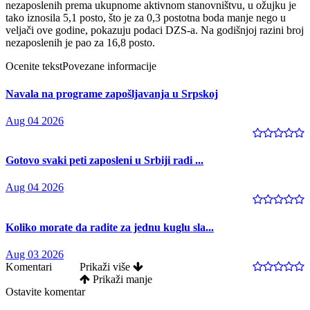
nezaposlenih prema ukupnome aktivnom stanovništvu, u ožujku je
tako iznosila 5,1 posto, što je za 0,3 postotna boda manje nego u
veljači ove godine, pokazuju podaci DZS-a. Na godišnjoj razini broj
nezaposlenih je pao za 16,8 posto.
Ocenite tekst
Povezane informacije
Navala na programe zapošljavanja u Srpskoj
Aug 04 2026
Gotovo svaki peti zaposleni u Srbiji radi ...
Aug 04 2026
Koliko morate da radite za jednu kuglu sla...
Aug 03 2026
Komentari
Prikaži više
Prikaži manje
Ostavite komentar