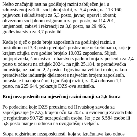
Nešto značajniji rast na godišnjoj razini zabilježen je i u
zdravstvenoj zaštiti i socijalnoj skrbi, za 5,4 posto, na 113.160,
prijevozu i skladištenju za 5,3 posto, javnoj upravi i obrani;
obveznom socijalnom osiguranju za pet posto, na 114.201,
umjetnosti, zabavi i rekreaciji za 3,8 posto, na 29.496,
građevinarstvu za 3,7 posto itd.
Kada je riječ o padu broja zaposlenih na godišnjoj razini, s
postotkom od 3,3 posto prednjači poslovanje nekretninama, koje je
krajem ožujka ove godine brojalo 10.032 zaposlena. Slijedi
poljoprivreda, šumarstvo i ribarstvo s padom broja zaposlenih za 2,4
posto u odnosu na ožujak 2024., na njih 25.184, te prerađivačka
industrija, uz pad od 2,2 posto. Trgovina na veliko i malo, nakon
prerađivačke industrije djelatnost s najvećim brojem zaposlenih,
porasla je i na mjesečnoj i godišnjoj razini, za 0,4 odnosno 1,1
posto, na 225.644, pokazuje DZS-ova statistika.
Broj nezaposlenih na mjesečnoj razini manji za 5,6 tisuća
Po podacima koje DZS preuzima od Hrvatskog zavoda za
zapošljavanje (HZZ), krajem ožujka 2025. u evidenciji Zavoda bilo
je registrirano 90.729 nezaposlenih osoba, što je za 5.584 osobe ili
5,8 posto manje u odnosu na ovogodišnju veljaču.
Stopa registrirane nezaposlenosti, koja se izračunava kao odnos