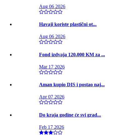
Aug 06 2026
Havaji koriste plastični ot...
Aug 06 2026
Fond izdvaja 120.000 KM za ...
Mar 17 2026
Aman kupio DIS i postao naj...
Apr 07 2026
Do kraja godine će svi grad...
Feb 17 2026