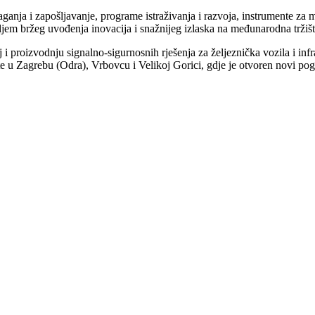
ganja i zapošljavanje, programe istraživanja i razvoja, instrumente za m
iljem bržeg uvođenja inovacija i snažnijeg izlaska na međunarodna tržišt
 proizvodnju signalno-sigurnosnih rješenja za željeznička vozila i infr
ete u Zagrebu (Odra), Vrbovcu i Velikoj Gorici, gdje je otvoren novi 