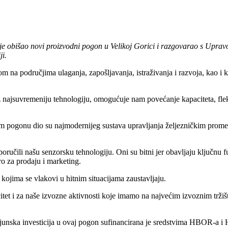
 je obišao novi proizvodni pogon u Velikoj Gorici i razgovarao s Uprav
ji.
m na područjima ulaganja, zapošljavanja, istraživanja i razvoja, kao i k
ajsuvremeniju tehnologiju, omogućuje nam povećanje kapaciteta, fleksi
 pogonu dio su najmodernijeg sustava upravljanja željezničkim prometom.
ručili našu senzorsku tehnologiju. Oni su bitni jer obavljaju ključnu fu
pro za prodaju i marketing.
 kojima se vlakovi u hitnim situacijama zaustavljaju.
itet i za naše izvozne aktivnosti koje imamo na najvećim izvoznim tržiš
lijunska investicija u ovaj pogon sufinancirana je sredstvima HBOR-a