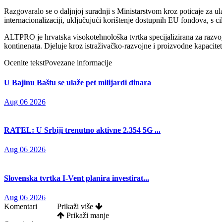
Razgovaralo se o daljnjoj suradnji s Ministarstvom kroz poticaje za ula
internacionalizaciji, uključujući korištenje dostupnih EU fondova, s c
ALTPRO je hrvatska visokotehnološka tvrtka specijalizirana za razvoj i
kontinenata. Djeluje kroz istraživačko-razvojne i proizvodne kapacit
Ocenite tekst
Povezane informacije
U Bajinu Baštu se ulaže pet milijardi dinara
Aug 06 2026
RATEL: U Srbiji trenutno aktivne 2.354 5G ...
Aug 06 2026
Slovenska tvrtka I-Vent planira investirat...
Aug 06 2026
Komentari
Prikaži više
Prikaži manje