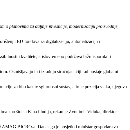
om o planovima za daljnje investicije, modernizaciju proizvodnje,
orištenju EU fondova za digitalizaciju, automatizaciju i
bilnosti i kvalitete, a istovremeno podržava bržu isporuku i
 Osmišljavaju ih i izrađuju stručnjaci čiji rad postaje globalni
nkciju za bilo kakav sgiurnosni sustav, a to je pozicija vlaka, njegova
tima kao što su Kina i Indija, rekao je Zvonimir Viduka, direktor
 i HAMAG BICRO-a. Danas ga je posjetio i ministar gospodarstva.