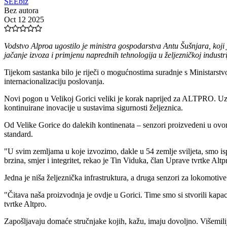
SEEbiz
Bez autora
Oct 12 2025
Vodstvo Alproa ugostilo je ministra gospodarstva Antu Šušnjara, koji
jačanje izvoza i primjenu naprednih tehnologija u željezničkoj industri
Tijekom sastanka bilo je riječi o mogućnostima suradnje s Ministarstvo
internacionalizaciju poslovanja.
Novi pogon u Velikoj Gorici veliki je korak naprijed za ALTPRO. Uz n
kontinuirane inovacije u sustavima sigurnosti željeznica.
Od Velike Gorice do dalekih kontinenata – senzori proizvedeni u ovom
standard.
"U svim zemljama u koje izvozimo, dakle u 54 zemlje sviljeta, smo ispo
brzina, smjer i integritet, rekao je Tin Viduka, član Uprave tvrtke Alt
Jedna je niša željeznička infrastruktura, a druga senzori za lokomotive
"Čitava naša proizvodnja je ovdje u Gorici. Time smo si stvorili kapac
tvrtke Altpro.
Zapošljavaju domaće stručnjake kojih, kažu, imaju dovoljno. Višemi