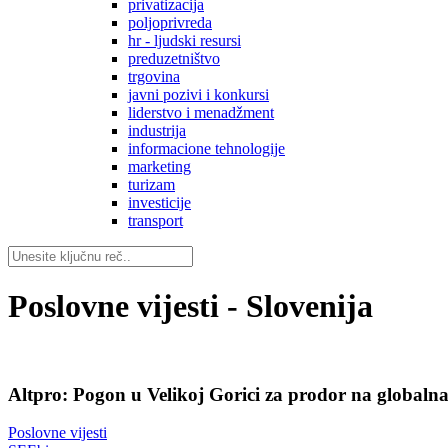
privatizacija
poljoprivreda
hr - ljudski resursi
preduzetništvo
trgovina
javni pozivi i konkursi
liderstvo i menadžment
industrija
informacione tehnologije
marketing
turizam
investicije
transport
Poslovne vijesti - Slovenija
Altpro: Pogon u Velikoj Gorici za prodor na globalna 
Poslovne vijesti