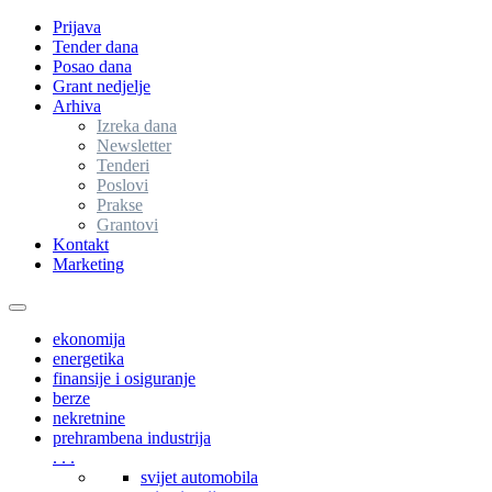
Prijava
Tender dana
Posao dana
Grant nedjelje
Arhiva
Izreka dana
Newsletter
Tenderi
Poslovi
Prakse
Grantovi
Kontakt
Marketing
Toggle
navigation
ekonomija
energetika
finansije i osiguranje
berze
nekretnine
prehrambena industrija
. . .
svijet automobila