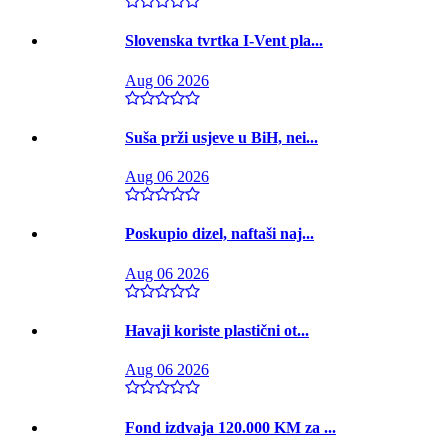
Slovenska tvrtka I-Vent pla...
Aug 06 2026
Suša prži usjeve u BiH, nei...
Aug 06 2026
Poskupio dizel, naftaši naj...
Aug 06 2026
Havaji koriste plastični ot...
Aug 06 2026
Fond izdvaja 120.000 KM za ...