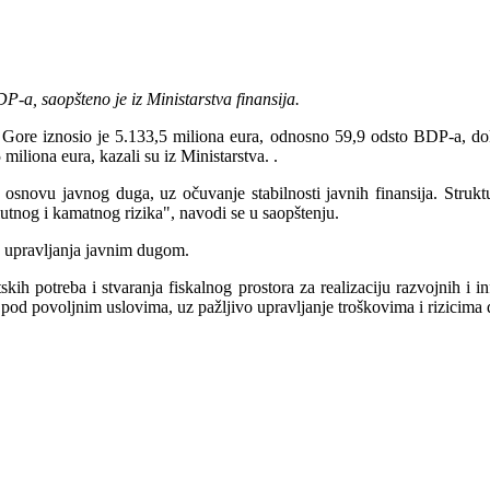
-a, saopšteno je iz Ministarstva finansija.
 Gore iznosio je 5.133,5 miliona eura, odnosno 59,9 odsto BDP-a, dok
iliona eura, kazali su iz Ministarstva. .
 osnovu javnog duga, uz očuvanje stabilnosti javnih finansija. Stru
utnog i kamatnog rizika", navodi se u saopštenju.
og upravljanja javnim dugom.
skih potreba i stvaranja fiskalnog prostora za realizaciju razvojnih i in
od povoljnim uslovima, uz pažljivo upravljanje troškovima i rizicima d