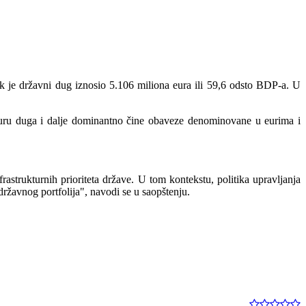
 je državni dug iznosio 5.106 miliona eura ili 59,6 odsto BDP-a. U
kturu duga i dalje dominantno čine obaveze denominovane u eurima i
frastrukturnih prioriteta države. U tom kontekstu, politika upravljanja
ržavnog portfolija", navodi se u saopštenju.