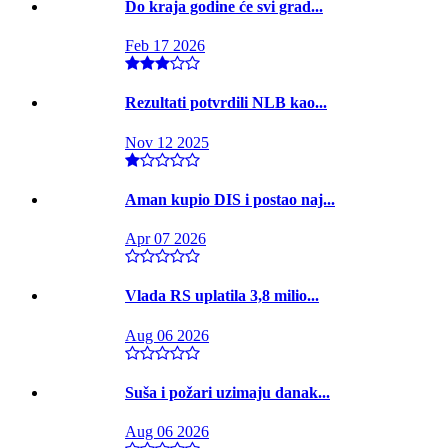
Do kraja godine će svi grad...
Feb 17 2026
Rezultati potvrdili NLB kao...
Nov 12 2025
Aman kupio DIS i postao naj...
Apr 07 2026
Vlada RS uplatila 3,8 milio...
Aug 06 2026
Suša i požari uzimaju danak...
Aug 06 2026