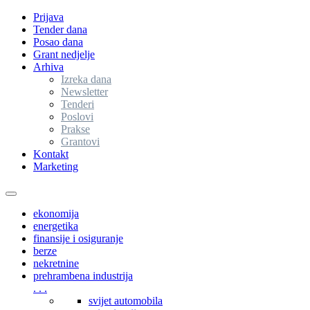
Prijava
Tender dana
Posao dana
Grant nedjelje
Arhiva
Izreka dana
Newsletter
Tenderi
Poslovi
Prakse
Grantovi
Kontakt
Marketing
Toggle
navigation
ekonomija
energetika
finansije i osiguranje
berze
nekretnine
prehrambena industrija
. . .
svijet automobila