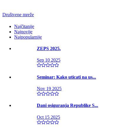
Društvene mreže
Najčitanije
Najnovije
Najpopularnije
ZEPS 2025.
Sep 10 2025
Seminar: Kako uticati na us...
Nov 19 2025
Dani osiguranja Republike S...
Oct 15 2025