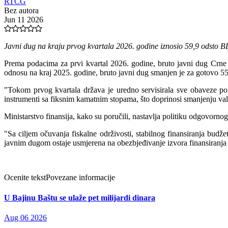
RTCG
Bez autora
Jun 11 2026
Javni dug na kraju prvog kvartala 2026. godine iznosio 59,9 odsto BDP
Prema podacima za prvi kvartal 2026. godine, bruto javni dug Crne
odnosu na kraj 2025. godine, bruto javni dug smanjen je za gotovo 55 m
"Tokom prvog kvartala država je uredno servisirala sve obaveze po
instrumenti sa fiksnim kamatnim stopama, što doprinosi smanjenju val
Ministarstvo finansija, kako su poručili, nastavlja politiku odgovorn
"Sa ciljem očuvanja fiskalne održivosti, stabilnog finansiranja budžet
javnim dugom ostaje usmjerena na obezbjeđivanje izvora finansiranja p
Ocenite tekst
Povezane informacije
U Bajinu Baštu se ulaže pet milijardi dinara
Aug 06 2026