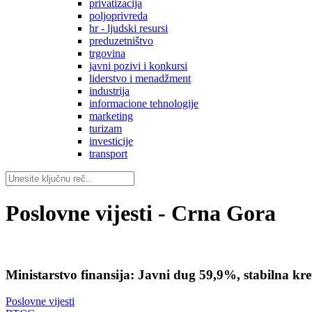
privatizacija
poljoprivreda
hr - ljudski resursi
preduzetništvo
trgovina
javni pozivi i konkursi
liderstvo i menadžment
industrija
informacione tehnologije
marketing
turizam
investicije
transport
Poslovne vijesti - Crna Gora
Ministarstvo finansija: Javni dug 59,9%, stabilna kr
Poslovne vijesti