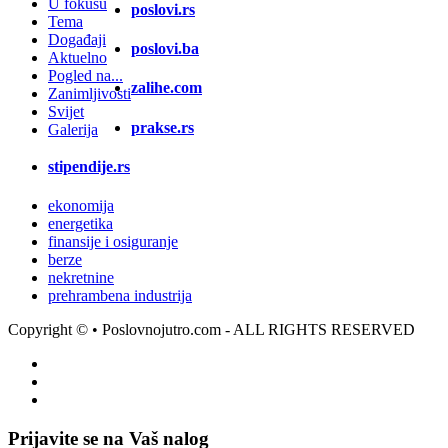
U fokusu
poslovi.rs
Tema
Događaji
poslovi.ba
Aktuelno
Pogled na...
zalihe.com
Zanimljivosti
Svijet
prakse.rs
Galerija
stipendije.rs
ekonomija
energetika
finansije i osiguranje
berze
nekretnine
prehrambena industrija
Copyright ©
• Poslovnojutro.com - ALL RIGHTS RESERVED
Prijavite se na Vaš nalog