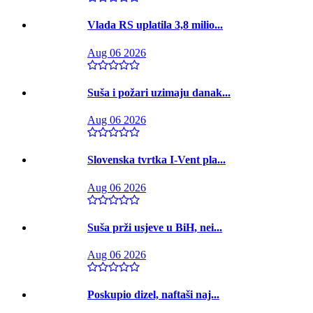
Vlada RS uplatila 3,8 milio...
Aug 06 2026
Suša i požari uzimaju danak...
Aug 06 2026
Slovenska tvrtka I-Vent pla...
Aug 06 2026
Suša prži usjeve u BiH, nei...
Aug 06 2026
Poskupio dizel, naftaši naj...