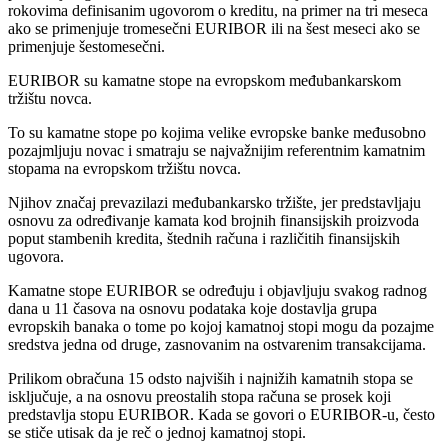
rokovima definisanim ugovorom o kreditu, na primer na tri meseca
ako se primenjuje tromesečni EURIBOR ili na šest meseci ako se
primenjuje šestomesečni.
EURIBOR su kamatne stope na evropskom međubankarskom
tržištu novca.
To su kamatne stope po kojima velike evropske banke međusobno
pozajmljuju novac i smatraju se najvažnijim referentnim kamatnim
stopama na evropskom tržištu novca.
Njihov značaj prevazilazi međubankarsko tržište, jer predstavljaju
osnovu za određivanje kamata kod brojnih finansijskih proizvoda
poput stambenih kredita, štednih računa i različitih finansijskih
ugovora.
Kamatne stope EURIBOR se određuju i objavljuju svakog radnog
dana u 11 časova na osnovu podataka koje dostavlja grupa
evropskih banaka o tome po kojoj kamatnoj stopi mogu da pozajme
sredstva jedna od druge, zasnovanim na ostvarenim transakcijama.
Prilikom obračuna 15 odsto najviših i najnižih kamatnih stopa se
isključuje, a na osnovu preostalih stopa računa se prosek koji
predstavlja stopu EURIBOR. Kada se govori o EURIBOR-u, često
se stiče utisak da je reč o jednoj kamatnoj stopi.