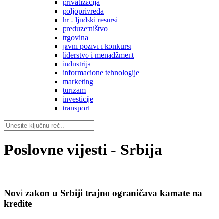
privatizacija
poljoprivreda
hr - ljudski resursi
preduzetništvo
trgovina
javni pozivi i konkursi
liderstvo i menadžment
industrija
informacione tehnologije
marketing
turizam
investicije
transport
Poslovne vijesti - Srbija
Novi zakon u Srbiji trajno ograničava kamate na
kredite