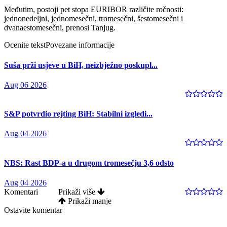
Međutim, postoji pet stopa EURIBOR različite ročnosti:
jednonedeljni, jednomesečni, tromesečni, šestomesečni i
dvanaestomesečni, prenosi Tanjug.
Ocenite tekst
Povezane informacije
Suša prži usjeve u BiH, neizbježno poskupl...
Aug 06 2026
S&P potvrdio rejting BiH: Stabilni izgledi...
Aug 04 2026
NBS: Rast BDP-a u drugom tromesečju 3,6 odsto
Aug 04 2026
Komentari
Prikaži više
Prikaži manje
Ostavite komentar