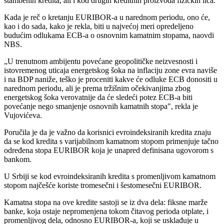
stambenih kredita, ali i kod drugih kreditnih proizvoda fizičkih lica.
Kada je reč o kretanju EURIBOR-a u narednom periodu, ono će,
kao i do sada, kako je rekla, biti u najvećoj meri opredeljeno
budućim odlukama ECB-a o osnovnim kamatnim stopama, naovdi
NBS.
„U trenutnom ambijentu povećane geopolitičke neizvesnosti i
istovremenog uticaja energetskog šoka na inflaciju zone evra naviše
i na BDP naniže, teško je proceniti kakve će odluke ECB donositi u
narednom periodu, ali je prema tržišnim očekivanjima zbog
energetskog šoka verovatnije da će sledeći potez ECB-a biti
povećanje nego smanjenje osnovnih kamatnih stopa", rekla je
Vujovićeva.
Poručila je da je važno da korisnici evroindeksiranih kredita znaju
da se kod kredita s varijabilnom kamatnom stopom primenjuje tačno
određena stopa EURIBOR koja je unapred definisana ugovorom s
bankom.
U Srbiji se kod evroindeksiranih kredita s promenljivom kamatnom
stopom najčešće koriste tromesečni i šestomesečni EURIBOR.
Kamatna stopa na ove kredite sastoji se iz dva dela: fiksne marže
banke, koja ostaje nepromenjena tokom čitavog perioda otplate, i
promenljivog dela, odnosno EURIBOR-a, koji se usklađuje u