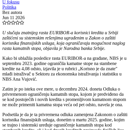
U fokusu
Politika
Bez autora
Jun 11 2026
U slučaju znatnijeg rasta EURIBOR-a korisnici kredita u Srbiji
zaštićeni su sistemskim rešenjima ugrađenim u Zakon o zaštiti
korisnika finansijskih usluga, koja ograničavaju mogućnost naglog
rasta kamatnih stopa, objavila je Narodna banka Srbije.
Kako bi ublažila posledice rasta EURIBOR-a na građane, NBS je u
septembru 2023. godine ograničila kamatne stope na stambene
kredite na 4,08 odsto, izjavila je u rubrici „Korisno je da znate"
mlađi istraživač u Sektoru za ekonomska istraživanja i statistiku u
NBS Ana Vujović.
Zatim je po isteku ove mere, u decembru 2024. doneta Odluka o
privremenom ograničenju kamatnih stopa, kojom je predviđeno da
se kod postojećih i novih kredita s promenljivom kamatnom stopom
ne može primeniti kamatna stopa veća od pet odsto, navela je ona.
Podsetila je da je ta privremena odluka zamenjena Zakonom o zaštiti
korisnika finansijskih usluga, donetim u martu 2025. godine, kojim
se trajno i sistemski uređuje ograničenje kamatnih stopa kod