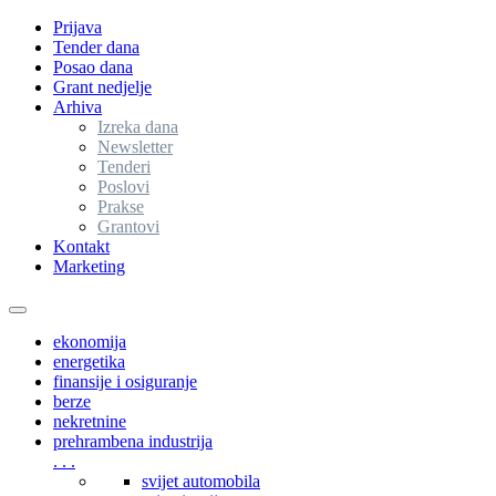
Prijava
Tender dana
Posao dana
Grant nedjelje
Arhiva
Izreka dana
Newsletter
Tenderi
Poslovi
Prakse
Grantovi
Kontakt
Marketing
Toggle
navigation
ekonomija
energetika
finansije i osiguranje
berze
nekretnine
prehrambena industrija
. . .
svijet automobila