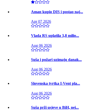
Aman kupio DIS i postao naj...
Apr 07 2026
Vlada RS uplatila 3,8 milio...
Aug 06 2026
Suša i požari uzimaju danak...
Aug 06 2026
Slovenska tvrtka I-Vent pla...
Aug 06 2026
Suša prži usjeve u BiH, nei...