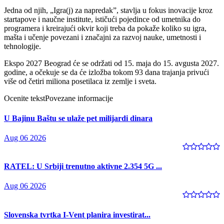
Jedna od njih, „Igra(j) za napredakˮ, stavlja u fokus inovacije kroz
startapove i naučne institute, ističući pojedince od umetnika do
programera i kreirajući okvir koji treba da pokaže koliko su igra,
mašta i učenje povezani i značajni za razvoj nauke, umetnosti i
tehnologije.
Ekspo 2027 Beograd će se održati od 15. maja do 15. avgusta 2027.
godine, a očekuje se da će izložba tokom 93 dana trajanja privući
više od četiri miliona posetilaca iz zemlje i sveta.
Ocenite tekst
Povezane informacije
U Bajinu Baštu se ulaže pet milijardi dinara
Aug 06 2026
RATEL: U Srbiji trenutno aktivne 2.354 5G ...
Aug 06 2026
Slovenska tvrtka I-Vent planira investirat...