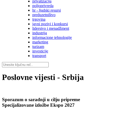
privatizacija
poljoprivreda
hr - ljudski resursi
preduzetništvo
trgovina
javni pozivi i konkursi
liderstvo i menadžment
industrija
informacione tehnologije
marketing
turizam
investicije
transport
Poslovne vijesti - Srbija
Sporazum o saradnji u cilju pripreme
Specijalizovane izložbe Ekspo 2027