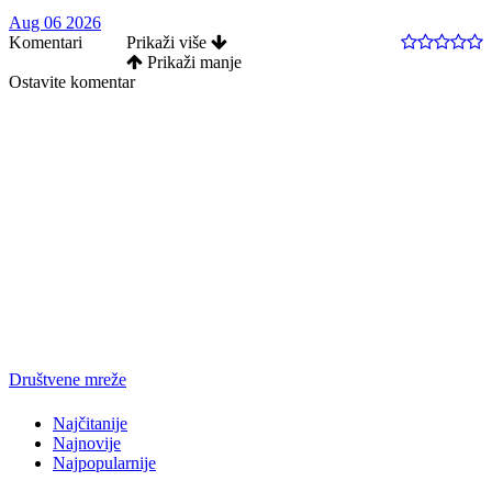
Aug 06 2026
Komentari
Prikaži više
Prikaži manje
Ostavite komentar
Društvene mreže
Najčitanije
Najnovije
Najpopularnije