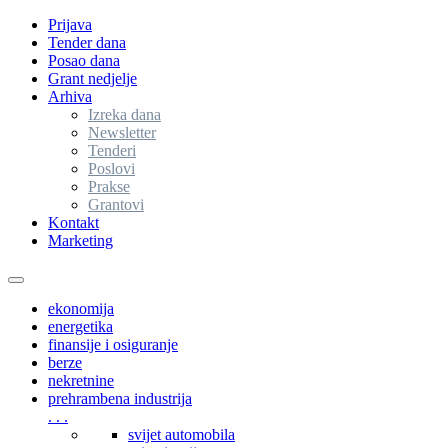
Prijava
Tender dana
Posao dana
Grant nedjelje
Arhiva
Izreka dana
Newsletter
Tenderi
Poslovi
Prakse
Grantovi
Kontakt
Marketing
Toggle
navigation
ekonomija
energetika
finansije i osiguranje
berze
nekretnine
prehrambena industrija
. . .
svijet automobila