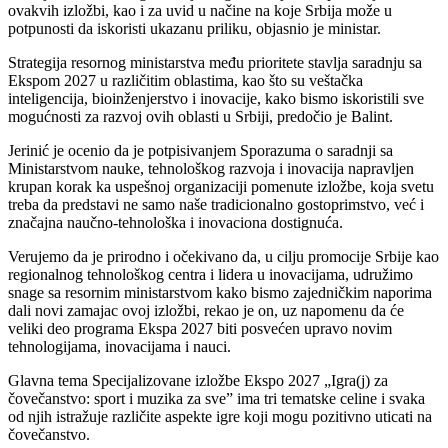
ovakvih izložbi, kao i za uvid u načine na koje Srbija može u
potpunosti da iskoristi ukazanu priliku, objasnio je ministar.
Strategija resornog ministarstva među prioritete stavlja saradnju sa
Ekspom 2027 u različitim oblastima, kao što su veštačka
inteligencija, bioinženjerstvo i inovacije, kako bismo iskoristili sve
mogućnosti za razvoj ovih oblasti u Srbiji, predočio je Balint.
Jerinić je ocenio da je potpisivanjem Sporazuma o saradnji sa
Ministarstvom nauke, tehnološkog razvoja i inovacija napravljen
krupan korak ka uspešnoj organizaciji pomenute izložbe, koja svetu
treba da predstavi ne samo naše tradicionalno gostoprimstvo, već i
značajna naučno-tehnološka i inovaciona dostignuća.
Verujemo da je prirodno i očekivano da, u cilju promocije Srbije kao
regionalnog tehnološkog centra i lidera u inovacijama, udružimo
snage sa resornim ministarstvom kako bismo zajedničkim naporima
dali novi zamajac ovoj izložbi, rekao je on, uz napomenu da će
veliki deo programa Ekspa 2027 biti posvećen upravo novim
tehnologijama, inovacijama i nauci.
Glavna tema Specijalizovane izložbe Ekspo 2027 „Igra(j) za
čovečanstvo: sport i muzika za sveˮ ima tri tematske celine i svaka
od njih istražuje različite aspekte igre koji mogu pozitivno uticati na
čovečanstvo.