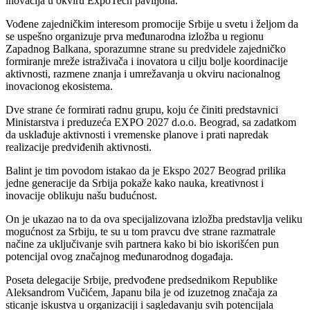
inovacija u okviru ExpoTech paviljona.
Vođene zajedničkim interesom promocije Srbije u svetu i željom da
se uspešno organizuje prva međunarodna izložba u regionu
Zapadnog Balkana, sporazumne strane su predvidele zajedničko
formiranje mreže istraživača i inovatora u cilju bolje koordinacije
aktivnosti, razmene znanja i umrežavanja u okviru nacionalnog
inovacionog ekosistema.
Dve strane će formirati radnu grupu, koju će činiti predstavnici
Ministarstva i preduzeća EXPO 2027 d.o.o. Beograd, sa zadatkom
da usklađuje aktivnosti i vremenske planove i prati napredak
realizacije predviđenih aktivnosti.
Balint je tim povodom istakao da je Ekspo 2027 Beograd prilika
jedne generacije da Srbija pokaže kako nauka, kreativnost i
inovacije oblikuju našu budućnost.
On je ukazao na to da ova specijalizovana izložba predstavlja veliku
mogućnost za Srbiju, te su u tom pravcu dve strane razmatrale
načine za uključivanje svih partnera kako bi bio iskorišćen pun
potencijal ovog značajnog međunarodnog događaja.
Poseta delegacije Srbije, predvođene predsednikom Republike
Aleksandrom Vučićem, Japanu bila je od izuzetnog značaja za
sticanje iskustva u organizaciji i sagledavanju svih potencijala