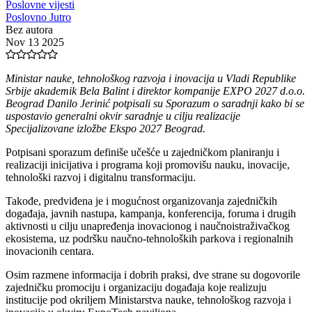
Poslovne vijesti
Poslovno Jutro
Bez autora
Nov 13 2025
Ministar nauke, tehnološkog razvoja i inovacija u Vladi Republike
Srbije akademik Bela Balint i direktor kompanije EXPO 2027 d.o.o.
Beograd Danilo Jerinić potpisali su Sporazum o saradnji kako bi se
uspostavio generalni okvir saradnje u cilju realizacije
Specijalizovane izložbe Ekspo 2027 Beograd.
Potpisani sporazum definiše učešće u zajedničkom planiranju i
realizaciji inicijativa i programa koji promovišu nauku, inovacije,
tehnološki razvoj i digitalnu transformaciju.
Takođe, predviđena je i mogućnost organizovanja zajedničkih
događaja, javnih nastupa, kampanja, konferencija, foruma i drugih
aktivnosti u cilju unapređenja inovacionog i naučnoistraživačkog
ekosistema, uz podršku naučno-tehnoloških parkova i regionalnih
inovacionih centara.
Osim razmene informacija i dobrih praksi, dve strane su dogovorile
zajedničku promociju i organizaciju događaja koje realizuju
institucije pod okriljem Ministarstva nauke, tehnološkog razvoja i