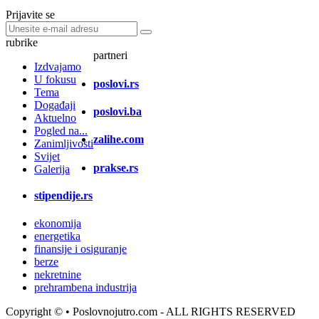
Prijavite se
rubrike
partneri
Izdvajamo
U fokusu
poslovi.rs
Tema
Događaji
poslovi.ba
Aktuelno
Pogled na...
zalihe.com
Zanimljivosti
Svijet
prakse.rs
Galerija
stipendije.rs
ekonomija
energetika
finansije i osiguranje
berze
nekretnine
prehrambena industrija
Copyright ©
• Poslovnojutro.com - ALL RIGHTS RESERVED