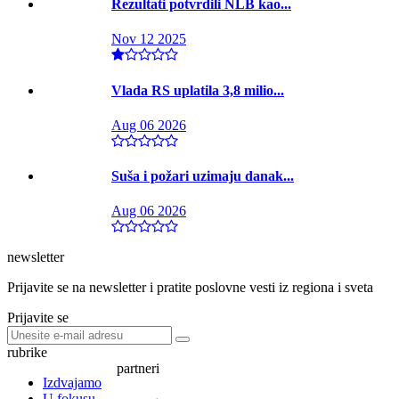
Rezultati potvrdili NLB kao...
Nov 12 2025
Vlada RS uplatila 3,8 milio...
Aug 06 2026
Suša i požari uzimaju danak...
Aug 06 2026
newsletter
Prijavite se na newsletter i pratite poslovne vesti iz regiona i sveta
Prijavite se
rubrike
partneri
Izdvajamo
U fokusu