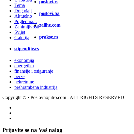
poslovi.rs
Tema
Događaji
poslovi.ba
Aktuelno
Pogled na...
zalihe.com
Zanimljivosti
Svijet
prakse.rs
Galerija
stipendije.rs
ekonomija
energetika
finansije i osiguranje
berze
nekretnine
prehrambena industrija
Copyright ©
• Poslovnojutro.com - ALL RIGHTS RESERVED
Prijavite se na Vaš nalog