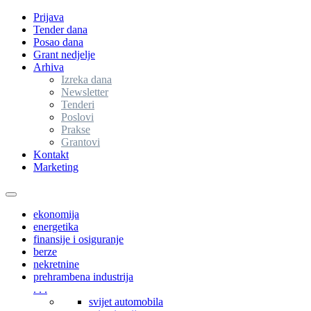
Prijava
Tender dana
Posao dana
Grant nedjelje
Arhiva
Izreka dana
Newsletter
Tenderi
Poslovi
Prakse
Grantovi
Kontakt
Marketing
Toggle
navigation
ekonomija
energetika
finansije i osiguranje
berze
nekretnine
prehrambena industrija
. . .
svijet automobila