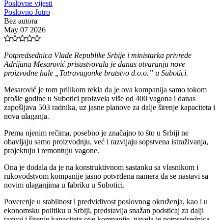
Poslovne vijesti
Poslovno Jutro
Bez autora
May 07 2026
Potpredsednica Vlade Republike Srbije i ministarka privrede
Adrijana Mesarović prisustvovala je danas otvaranju nove
proizvodne hale „Tatravagonke bratstvo d.o.o.” u Subotici.
Mesarović je tom prilikom rekla da je ova kompanija samo tokom
prošle godine u Subotici proizvela više od 400 vagona i danas
zapošljava 503 radnika, uz jasne planove za dalje širenje kapaciteta i
nova ulaganja.
Prema njenim rečima, posebno je značajno to što u Srbiji ne
obavljaju samo proizvodnju, već i razvijaju sopstvena istraživanja,
projektuju i remontuju vagone.
Ona je dodala da je na konstruktivnom sastanku sa vlasnikom i
rukovodstvom kompanije jasno potvrđena namera da se nastavi sa
novim ulaganjima u fabriku u Subotici.
Poverenje u stabilnost i predvidivost poslovnog okruženja, kao i u
ekonomsku politiku u Srbiji, predstavlja snažan podsticaj za dalji
razvoj i širenje kapaciteta ove kompanije, navela je potpredsednica