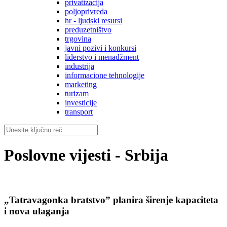
privatizacija
poljoprivreda
hr - ljudski resursi
preduzetništvo
trgovina
javni pozivi i konkursi
liderstvo i menadžment
industrija
informacione tehnologije
marketing
turizam
investicije
transport
Poslovne vijesti - Srbija
„Tatravagonka bratstvoˮ planira širenje kapaciteta
i nova ulaganja