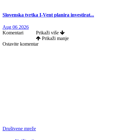
Slovenska tvrtka I-Vent planira investirat...
Aug 06 2026
Komentari
Prikaži više
Prikaži manje
Ostavite komentar
Društvene mreže