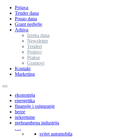
Prijava
Tender dana
Posao dana
Grant nedjelje
Arhiva
Izreka dana
Newsletter
Tenderi
Poslovi
Prakse
Grantovi
Kontakt
Marketing
Toggle
navigation
ekonomija
energetika
finansije i osiguranje
berze
nekretnine
prehrambena industrija
. . .
svijet automobila