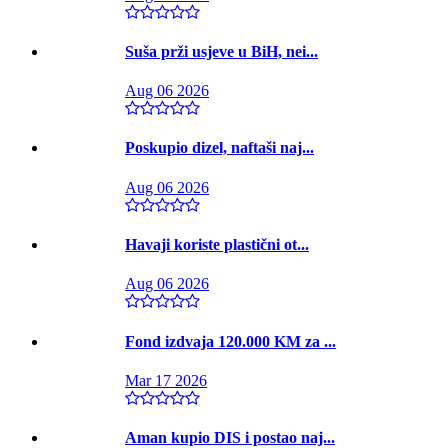
Suša prži usjeve u BiH, nei...
Aug 06 2026
Poskupio dizel, naftaši naj...
Aug 06 2026
Havaji koriste plastični ot...
Aug 06 2026
Fond izdvaja 120.000 KM za ...
Mar 17 2026
Aman kupio DIS i postao naj...