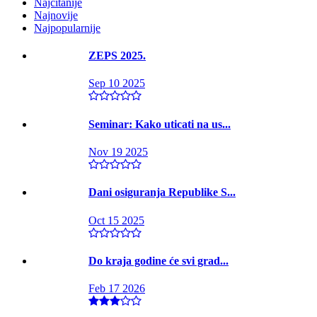
Najčitanije
Najnovije
Najpopularnije
ZEPS 2025.
Sep 10 2025
Seminar: Kako uticati na us...
Nov 19 2025
Dani osiguranja Republike S...
Oct 15 2025
Do kraja godine će svi grad...
Feb 17 2026