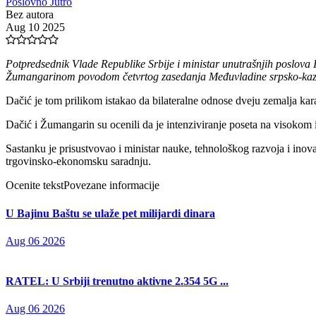
Poslovno Jutro
Bez autora
Aug 10 2025
Potpredsednik Vlade Republike Srbije i ministar unutrašnjih poslov
Žumangarinom povodom četvrtog zasedanja Međuvladine srpsko-kaza
Dačić je tom prilikom istakao da bilateralne odnose dveju zemalja ka
Dačić i Žumangarin su ocenili da je intenziviranje poseta na visokom 
Sastanku je prisustvovao i m
inistar nauke, tehnološkog razvoja i inov
trgovinsko-ekonomsku saradnju.
Ocenite tekst
Povezane informacije
U Bajinu Baštu se ulaže pet milijardi dinara
Aug 06 2026
RATEL: U Srbiji trenutno aktivne 2.354 5G ...
Aug 06 2026