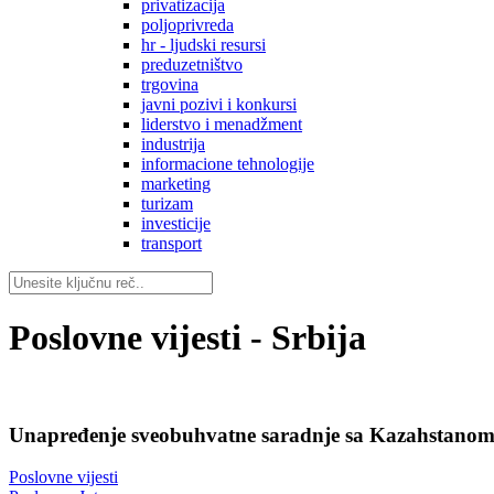
privatizacija
poljoprivreda
hr - ljudski resursi
preduzetništvo
trgovina
javni pozivi i konkursi
liderstvo i menadžment
industrija
informacione tehnologije
marketing
turizam
investicije
transport
Poslovne vijesti - Srbija
Unapređenje sveobuhvatne saradnje sa Kazahstanom u
Poslovne vijesti