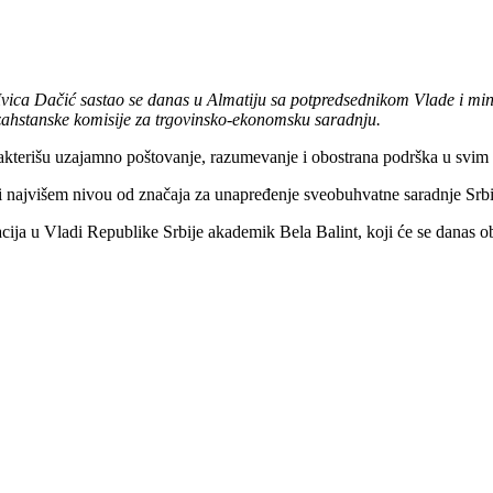
a Ivica Dačić sastao se danas u Almatiju sa potpredsednikom Vlade i 
hstanske komisije za trgovinsko-ekonomsku saradnju.
rakterišu uzajamno poštovanje, razumevanje i obostrana podrška u svim 
i najvišem nivou od značaja za unapređenje sveobuhvatne saradnje Srbije
acija
u Vladi Republike Srbije
akademik Bela Balint
, koji će se
danas
ob