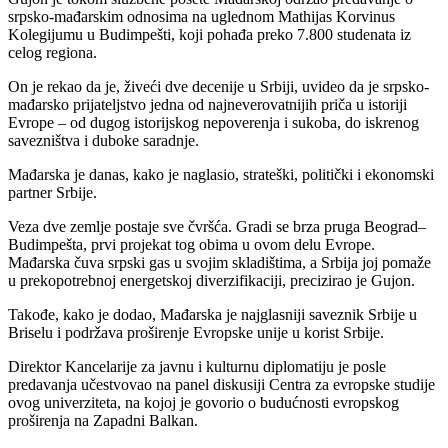
srpsko-mađarskim odnosima na uglednom Mathijas Korvinus
Kolegijumu u Budimpešti, koji pohađa preko 7.800 studenata iz
celog regiona.
On je rekao da je, živeći dve decenije u Srbiji, uvideo da je srpsko-
mađarsko prijateljstvo jedna od najneverovatnijih priča u istoriji
Evrope – od dugog istorijskog nepoverenja i sukoba, do iskrenog
savezništva i duboke saradnje.
Mađarska je danas, kako je naglasio, strateški, politički i ekonomski
partner Srbije.
Veza dve zemlje postaje sve čvršća. Gradi se brza pruga Beograd–
Budimpešta, prvi projekat tog obima u ovom delu Evrope.
Mađarska čuva srpski gas u svojim skladištima, a Srbija joj pomaže
u prekopotrebnoj energetskoj diverzifikaciji, precizirao je Gujon.
Takođe, kako je dodao, Mađarska je najglasniji saveznik Srbije u
Briselu i podržava proširenje Evropske unije u korist Srbije.
Direktor Kancelarije za javnu i kulturnu diplomatiju je posle
predavanja učestvovao na panel diskusiji Centra za evropske studije
ovog univerziteta, na kojoj je govorio o budućnosti evropskog
proširenja na Zapadni Balkan.