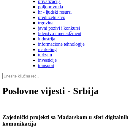
privatizacija
poljoprivreda
hr - ljudski resursi
preduzetništvo
trgovina
javni pozivi i konkursi
liderstvo i menadžment
industrija
informacione tehnologije
marketing
turizam
investicije
transport
Poslovne vijesti - Srbija
Zajednički projekti sa Mađarskom u sferi digitalnih
komunikacija