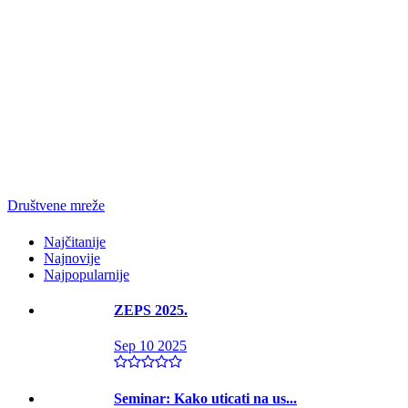
Društvene mreže
Najčitanije
Najnovije
Najpopularnije
ZEPS 2025.
Sep 10 2025
Seminar: Kako uticati na us...