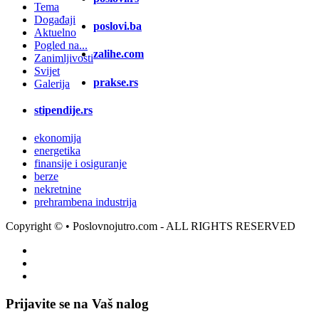
Tema
Događaji
poslovi.ba
Aktuelno
Pogled na...
zalihe.com
Zanimljivosti
Svijet
prakse.rs
Galerija
stipendije.rs
ekonomija
energetika
finansije i osiguranje
berze
nekretnine
prehrambena industrija
Copyright ©
• Poslovnojutro.com - ALL RIGHTS RESERVED
Prijavite se na Vaš nalog