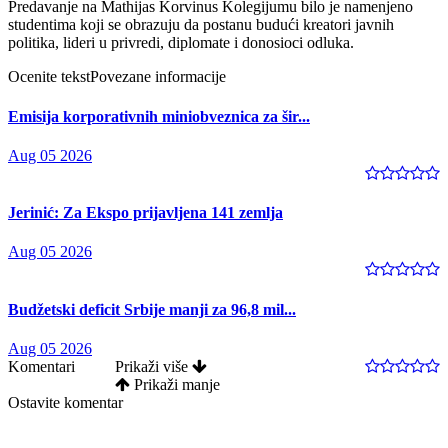
Predavanje na Mathijas Korvinus Kolegijumu bilo je namenjeno
studentima koji se obrazuju da postanu budući kreatori javnih
politika, lideri u privredi, diplomate i donosioci odluka.
Ocenite tekst
Povezane informacije
Emisija korporativnih miniobveznica za šir...
Aug 05 2026
Jerinić: Za Ekspo prijavljena 141 zemlja
Aug 05 2026
Budžetski deficit Srbije manji za 96,8 mil...
Aug 05 2026
Komentari
Prikaži više
Prikaži manje
Ostavite komentar