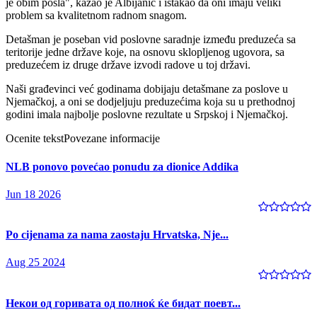
je obim posla", kazao je Albijanić i istakao da oni imaju veliki
problem sa kvalitetnom radnom snagom.
Detašman je poseban vid poslovne saradnje između preduzeća sa
teritorije jedne države koje, na osnovu sklopljenog ugovora, sa
preduzećem iz druge države izvodi radove u toj državi.
Naši građevinci već godinama dobijaju detašmane za poslove u
Njemačkoj, a oni se dodjeljuju preduzećima koja su u prethodnoj
godini imala najbolje poslovne rezultate u Srpskoj i Njemačkoj.
Ocenite tekst
Povezane informacije
NLB ponovo povećao ponudu za dionice Addika
Jun 18 2026
Po cijenama za nama zaostaju Hrvatska, Nje...
Aug 25 2024
Некои од горивата од полноќ ќе бидат поевт...