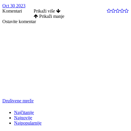
Oct 30 2023
Komentari
Prikaži više
Prikaži manje
Ostavite komentar
Društvene mreže
Najčitanije
Najnovije
Najpopularnije