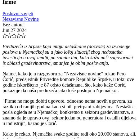
firme
Poslovni savjeti
Nezavisne Novine
Bez autora
Jun 27 2024
Preduzeća iz Srpske koja imaju detašmane (dozvole) za izvođenje
poslova u Njemačkoj su u jako lošoj situaciji zbog nedostatka
investicija u ovoj zemlji, pa samim tim, kako kažu naši sagovornici
iz oblasti građevinarstva, smanjen je obim poslovanja.
Naime, kako je u razgovoru za "Nezavisne novine" rekao Pero
Ćorić, predsjednik Privredne komore Republike Srpske, u toku ove
godine iskorišteno je 87 odsto detašmana, što, kako kaže Ćorić,
pokazuje da naša preduzeća jako loše posluju u Njemačkoj.
"Firme ne mogu dobiti ugovore, odnosno nema novih ugovora, za
razliku od ranijih godina kada si bili pretrpani zahtjevima. Nestašica
posla ogleda se u Njemačkoj konkretno u sektoru građevinarstva, a
znamo da je upravo ovaj sektor jedan od generatora i ostalih dijelova
u industriji", kazao je Ćorić.
Kako je rekao, Njemačka svake godine radi oko 20.000 stanova, ali,