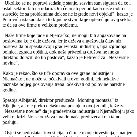
"Ukoliko se ne popravi sadašnje stanje, sasvim sam siguran da će i
ostali sektori biti na udaru. Oni će imati period kada neće raditi i
susrešće će sa problemima dok se ne izgrade novi objekti", kazao je
Petrović i istakao da su to ključne stvari koje opterećuju ovaj sektor,
te da su ove firme u velikom problemu.
"Naše firme koje rade u Njemačkoj ne mogu biti angažovane na
poslovima koje daje država, jer je država angažovala čitav niz
poslova da bi spasila svoju građevinsku industriju, tipa izgradnja
bolnica, zgrada opština, dok naša privredna društva ne mogu
direktno dolaziti do tih poslova", kazao je Petrović za "Nezavisne
novine".
Kako je rekao, što se tiče oporavka ove grane industrije u
Njemačkoj, ne može se očekivati u ovoj godini, tek nekakve
naznake boljeg poslovanja treba očekivati od polovine naredne
godine.
Spasoja Albijanić, direktor preduzeća "Monting montaža" iz
Bijeljine, a koje preko detašmana posluje u ovoj zemlji, kaže za
"Nezavisne novine" da je građevinska industrija u Njemačkoj u jako
velikoj krizi, što se održava i na domaća preduzeća koja tamo
posluju.
"Osjeti se nedostatak investicija, a čim je manje investicija, smanjen