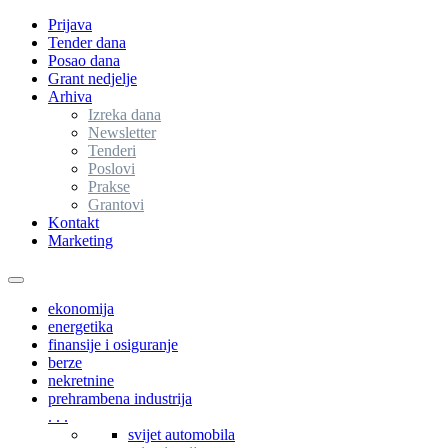
Prijava
Tender dana
Posao dana
Grant nedjelje
Arhiva
Izreka dana
Newsletter
Tenderi
Poslovi
Prakse
Grantovi
Kontakt
Marketing
Toggle
navigation
ekonomija
energetika
finansije i osiguranje
berze
nekretnine
prehrambena industrija
. . .
svijet automobila