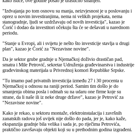
kako ističe, ove godine posao je drastično smanjen.
"Izdvajanja po tom osnovu su manja, neizvjesnost je u poslovanju i
oprez u novim investiranjima, nema ni velikih projekata, nema
stanogradnje, ljudi se uzdržavaju od novih investicija", kazao je
Ćorić i dodao da investitori očekuju šta će se dešavati u narednom
periodu.
"Stanje u Evropi, ali i svijetu je nešto što investicije stavlja u drugi
plan", kazao je Ćorić za "Nezavisne novine".
Da je sektor grube gradnje u Njemačkoj doživio drastičan pad,
smatra i Mile Petrović, sekretar Udruženja građevinarstva i industrije
građevinskog materijala u Privrednoj komori Republike Srpske.
"Tu imamo pad privatnih investicija između 27 i 30 procenta u
Njemačkoj u odnosu na raniji period. Samim tim došlo je do
smanjenja obima posla i odmah su na udaru one firme koje su
strane, da li naše ili iz neke druge države", kazao je Petrović za
"Nezavisne novine".
Kako je rekao, u sektoru montaže, elektroinstalacija i završnih
zanatskih radova još uvijek nije došlo do pada, jer je, kako kaže,
ekspanzija gradnje bila velika i sada je, po riječima Petrovića,
praktično završavaju objekti koji su u prethodnim godina izgrađeni.