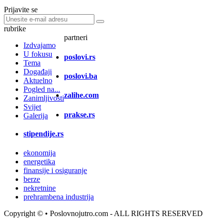
Prijavite se
rubrike
partneri
Izdvajamo
U fokusu
poslovi.rs
Tema
Događaji
poslovi.ba
Aktuelno
Pogled na...
zalihe.com
Zanimljivosti
Svijet
prakse.rs
Galerija
stipendije.rs
ekonomija
energetika
finansije i osiguranje
berze
nekretnine
prehrambena industrija
Copyright ©
• Poslovnojutro.com - ALL RIGHTS RESERVED