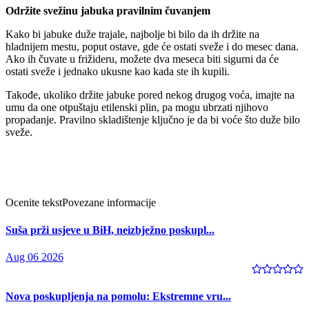
Održite svežinu jabuka pravilnim čuvanjem
Kako bi jabuke duže trajale, najbolje bi bilo da ih držite na
hladnijem mestu, poput ostave, gde će ostati sveže i do mesec dana.
Ako ih čuvate u frižideru, možete dva meseca biti sigurni da će
ostati sveže i jednako ukusne kao kada ste ih kupili.
Takođe, ukoliko držite jabuke pored nekog drugog voća, imajte na
umu da one otpuštaju etilenski plin, pa mogu ubrzati njihovo
propadanje. Pravilno skladištenje ključno je da bi voće što duže bilo
sveže.
Ocenite tekst
Povezane informacije
Suša prži usjeve u BiH, neizbježno poskupl...
Aug 06 2026
Nova poskupljenja na pomolu: Ekstremne vru...