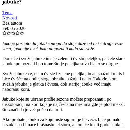
jabuke?
Tema
Novosti
Bez autora
Feb 05 2026
Iako je poznato da jabuke mogu da stoje duže od neke druge vrste
voća, ipak nije uvek lako prepoznati kada su sveže.
Domaće i sveže jabuke imaće zelenu i čvrstu peteljku, pa ćete stare
jabuke prepoznati i po tome što je peteljka suva i lako se otrgne.
Sveže jabuke će, osim čvrste i zelene peteljke, imati snažniji miris i
biće čvršće na dodir, stoga obratite pažnju i na to. Takođe, kora
svežih jabuka je glatka i čvrsta, dok starije jabuke već imaju
naboranu koru.
Jabuke koje su ubrane prošle sezone možete prepoznati i po
diskoloraciji na kori koja je najčešća na mestima gde je plod mekši,
što znači da je već počeo da truli.
Ako probate jabuku za koju niste sigurni je li sveža, biće pomalo
bezukusna i imaće brašnastu teksturu, a kora će imati gorkast ukus.