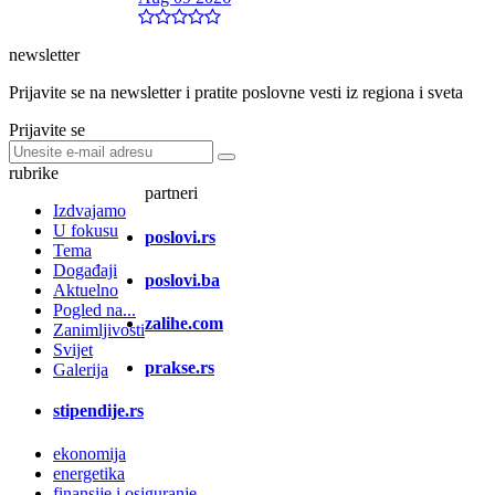
newsletter
Prijavite se na newsletter i pratite poslovne vesti iz regiona i sveta
Prijavite se
rubrike
partneri
Izdvajamo
U fokusu
poslovi.rs
Tema
Događaji
poslovi.ba
Aktuelno
Pogled na...
zalihe.com
Zanimljivosti
Svijet
prakse.rs
Galerija
stipendije.rs
ekonomija
energetika
finansije i osiguranje