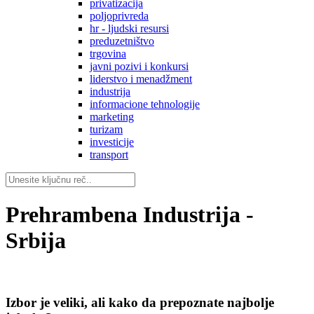
privatizacija
poljoprivreda
hr - ljudski resursi
preduzetništvo
trgovina
javni pozivi i konkursi
liderstvo i menadžment
industrija
informacione tehnologije
marketing
turizam
investicije
transport
Prehrambena Industrija -
Srbija
Izbor je veliki, ali kako da prepoznate najbolje