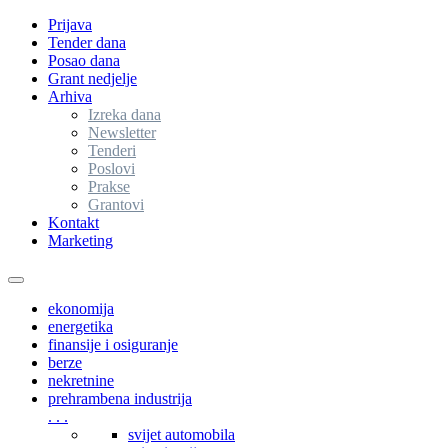
Prijava
Tender dana
Posao dana
Grant nedjelje
Arhiva
Izreka dana
Newsletter
Tenderi
Poslovi
Prakse
Grantovi
Kontakt
Marketing
Toggle
navigation
ekonomija
energetika
finansije i osiguranje
berze
nekretnine
prehrambena industrija
. . .
svijet automobila