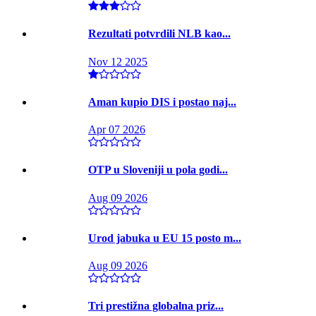
Rezultati potvrdili NLB kao...
Nov 12 2025
Aman kupio DIS i postao naj...
Apr 07 2026
OTP u Sloveniji u pola godi...
Aug 09 2026
Urod jabuka u EU 15 posto m...
Aug 09 2026
Tri prestižna globalna priz...