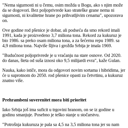
"Nema sigurnosti ni u čemu, osim možda u Bogu, ako s njim može
da se dogovori. Bez poljoprivrede kao strateške grane nema ni
sigurnosti, ni kvalitetne hrane po prihvatljivim cenama", upozorava
on.
Ove godine rod pšenice je dobar, ali podseća da smo rekord imali
1991, kada je proizvedeno 3,7 miliona tona. Rekord za kukuruz je
bio 1986. sa preko osam miliona tona, a za šećernu repu 1989. sa
4,9 miliona tona. Najviše šljiva i grožđa Srbija je imala 1969.
"Budućnost poljoprivrede je u vraćanju na stare osnove. Od 2020.
do danas, šteta od suša iznosi oko 9,5 milijardi evra", kaže Gulan.
Nauka, kako ističe, mora da odgovori novim sortama i hibridima, jer
će u suprotnom do 2050. rod pšenice opasti za četvrtinu, a kukuruz
znatno više.
Prehrambeni suverenitet mora biti prioritet
Iako Srbija još ima suficit u trgovini hranom, on se iz godine u
godinu smanjuje. Posebno je teško stanje u stočarstvu.
"Potrošnja kukuruza je pala sa 4,5 na 3,5 miliona tona jer su nam