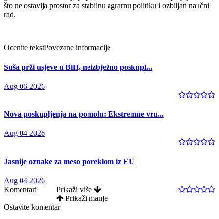
što ne ostavlja prostor za stabilnu agrarnu politiku i ozbiljan naučni
rad.
Ocenite tekst
Povezane informacije
Suša prži usjeve u BiH, neizbježno poskupl...
Aug 06 2026
Nova poskupljenja na pomolu: Ekstremne vru...
Aug 04 2026
Jasnije oznake za meso poreklom iz EU
Aug 04 2026
Komentari
Prikaži više
Prikaži manje
Ostavite komentar