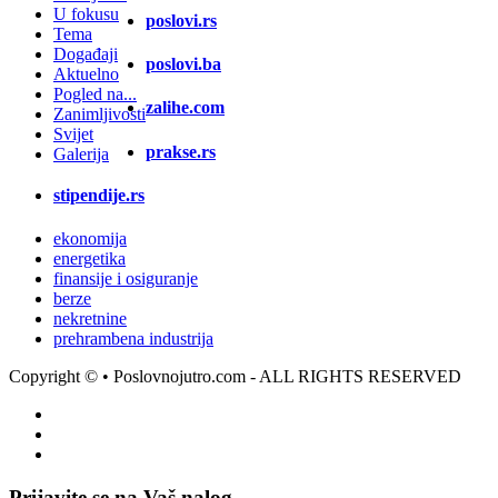
U fokusu
poslovi.rs
Tema
Događaji
poslovi.ba
Aktuelno
Pogled na...
zalihe.com
Zanimljivosti
Svijet
prakse.rs
Galerija
stipendije.rs
ekonomija
energetika
finansije i osiguranje
berze
nekretnine
prehrambena industrija
Copyright ©
• Poslovnojutro.com - ALL RIGHTS RESERVED
Prijavite se na Vaš nalog