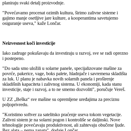
planiraju svaki detalj proizvodnje.
"Povećavamo procenat ozimih kultura, širimo zalivne sisteme i
gajimo manje osetljive jare kulture, a kooperantima savetujemo
osiguranje useva," kaže Lončar.
Neizvesnost koči investicije
Iako zadruge pokušavaju da investiraju u razvoj, sve se radi oprezno
i postepeno.
"Do sada smo uložili u solarne panele, specijalizovane mašine za
povrće, pakerice, vage, boks palete, hladnjače i savremena skladišta
za luk. U planu je nabavka novih solarnih panela i proširenje
skladišnih kapaciteta i zalivnog sistema. U ekonomiji, kada stanu
investicije, staje i razvoj, a to ne smemo dozvoliti", poručuje Vereš.
U ZZ „Beška“ sve mašine su opremljene uređajima za preciznu
poljoprivredu.
"Koristimo softver za satelitsko praćenje useva tokom vegetacije.
Zalivni sistem je na solarni pogon i kontroliše se daljinski. Nove
tehnologije povećavaju produktivnost, ali zahtevaju obučene ljude.
Bez alata – nema zanata", dodaje Lončar.