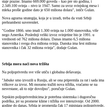
staje prazne. Imamo 669.000 goveda – kao pre sto godina, i
2.349.100 svinja – nivo iz 1947. Samo za uvoz svinjskog mesa i
mleka prošle godine dato je 650 miliona dolara", ističe Gulan.
Nova agrarna strategija, koja je u izradi, treba da vrati Srbiji
prehrambeni suverenitet.
"Godine 1866. smo imali 1.300 svinja na 1.000 stanovnika, više
nego Amerika. Poslednji veliki izvoz svinjetine bio je 1991. u
vrednosti od 762 miliona dolara. Danas imamo 6,5 miliona
stanovnika i svega dva miliona svinja. Danska ima šest miliona
stanovnika i čak 32 miliona svinja", dodaje Gulan.
Srbija mora naći nova tržišta
Na poljoprivredu sve više utiču i globalna dešavanja.
"Jabuke smo izvozili u Rusiju, ali se ona pripremila za rat i sada ima
viškove za izvoz. Mi moramo tražiti nova tržišta, vraćamo se na
nesvrstane, ali to nije dovoljno", poručuje Gulan.
Srpskim poljoprivrednicima je potrebna sistemska i dugoročna
podrška, jer su promene klime i tržišta sve intenzivnije. Od 2000.
godine do danas, Srbija je promenila čak 17 ministara poljoprivrede,