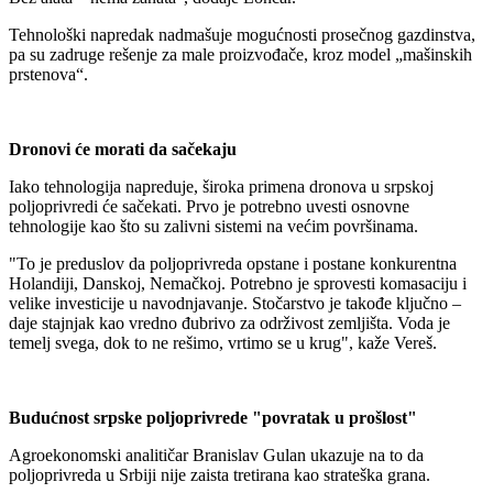
Tehnološki napredak nadmašuje mogućnosti prosečnog gazdinstva,
pa su zadruge rešenje za male proizvođače, kroz model „mašinskih
prstenova“.
Dronovi će morati da sačekaju
Iako tehnologija napreduje, široka primena dronova u srpskoj
poljoprivredi će sačekati. Prvo je potrebno uvesti osnovne
tehnologije kao što su zalivni sistemi na većim površinama.
"To je preduslov da poljoprivreda opstane i postane konkurentna
Holandiji, Danskoj, Nemačkoj. Potrebno je sprovesti komasaciju i
velike investicije u navodnjavanje. Stočarstvo je takođe ključno –
daje stajnjak kao vredno đubrivo za održivost zemljišta. Voda je
temelj svega, dok to ne rešimo, vrtimo se u krug", kaže Vereš.
Budućnost srpske poljoprivrede "povratak u prošlost"
Agroekonomski analitičar Branislav Gulan ukazuje na to da
poljoprivreda u Srbiji nije zaista tretirana kao strateška grana.