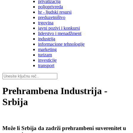
privatizacija
poljoprivreda
hr - ljudski resursi
preduzetništvo
trgovina
javni pozivi i konkursi
liderstvo i menadžment
industrija
informacione tehnologije
marketing
turizam
investicije
transport
Prehrambena Industrija -
Srbija
Može li Srbija da zadrži prehrambeni suverenitet u