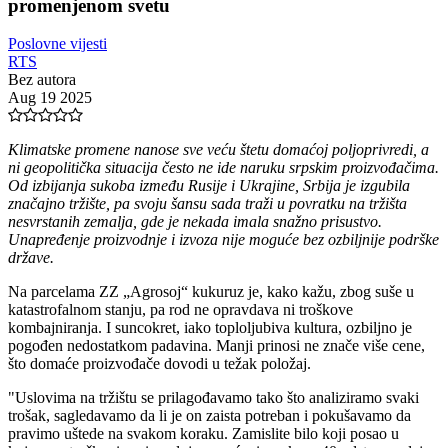
promenjenom svetu
Poslovne vijesti
RTS
Bez autora
Aug 19 2025
Klimatske promene nanose sve veću štetu domaćoj poljoprivredi, a
ni geopolitička situacija često ne ide naruku srpskim proizvođačima.
Od izbijanja sukoba između Rusije i Ukrajine, Srbija je izgubila
značajno tržište, pa svoju šansu sada traži u povratku na tržišta
nesvrstanih zemalja, gde je nekada imala snažno prisustvo.
Unapređenje proizvodnje i izvoza nije moguće bez ozbiljnije podrške
države.
Na parcelama ZZ „Agrosoj“ kukuruz je, kako kažu, zbog suše u
katastrofalnom stanju, pa rod ne opravdava ni troškove
kombajniranja. I suncokret, iako toploljubiva kultura, ozbiljno je
pogođen nedostatkom padavina. Manji prinosi ne znače više cene,
što domaće proizvođače dovodi u težak položaj.
"Uslovima na tržištu se prilagođavamo tako što analiziramo svaki
trošak, sagledavamo da li je on zaista potreban i pokušavamo da
pravimo uštede na svakom koraku. Zamislite bilo koji posao u