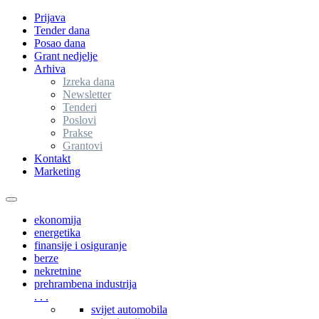
Prijava
Tender dana
Posao dana
Grant nedjelje
Arhiva
Izreka dana
Newsletter
Tenderi
Poslovi
Prakse
Grantovi
Kontakt
Marketing
Toggle
navigation
ekonomija
energetika
finansije i osiguranje
berze
nekretnine
prehrambena industrija
. . .
svijet automobila