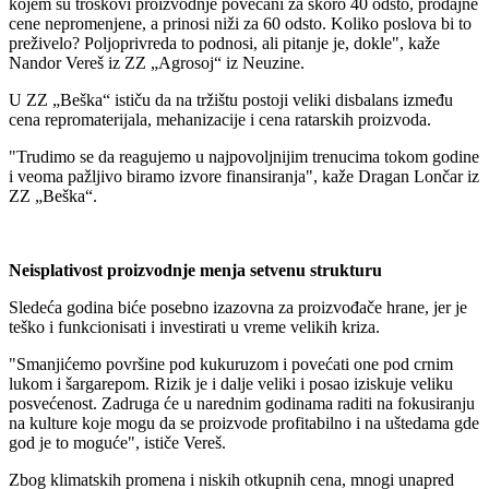
kojem su troškovi proizvodnje povećani za skoro 40 odsto, prodajne
cene nepromenjene, a prinosi niži za 60 odsto. Koliko poslova bi to
preživelo? Poljoprivreda to podnosi, ali pitanje je, dokle", kaže
Nandor Vereš iz ZZ „Agrosoj“ iz Neuzine.
U ZZ „Beška“ ističu da na tržištu postoji veliki disbalans između
cena repromaterijala, mehanizacije i cena ratarskih proizvoda.
"Trudimo se da reagujemo u najpovoljnijim trenucima tokom godine
i veoma pažljivo biramo izvore finansiranja", kaže Dragan Lončar iz
ZZ „Beška“.
Neisplativost proizvodnje menja setvenu strukturu
Sledeća godina biće posebno izazovna za proizvođače hrane, jer je
teško i funkcionisati i investirati u vreme velikih kriza.
"Smanjićemo površine pod kukuruzom i povećati one pod crnim
lukom i šargarepom. Rizik je i dalje veliki i posao iziskuje veliku
posvećenost. Zadruga će u narednim godinama raditi na fokusiranju
na kulture koje mogu da se proizvode profitabilno i na uštedama gde
god je to moguće", ističe Vereš.
Zbog klimatskih promena i niskih otkupnih cena, mnogi unapred