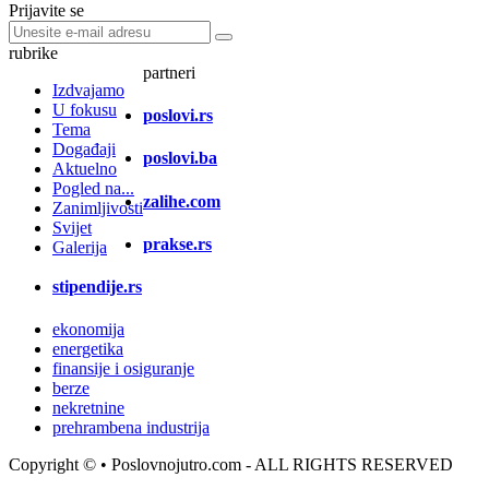
Prijavite se
rubrike
partneri
Izdvajamo
U fokusu
poslovi.rs
Tema
Događaji
poslovi.ba
Aktuelno
Pogled na...
zalihe.com
Zanimljivosti
Svijet
prakse.rs
Galerija
stipendije.rs
ekonomija
energetika
finansije i osiguranje
berze
nekretnine
prehrambena industrija
Copyright ©
• Poslovnojutro.com - ALL RIGHTS RESERVED