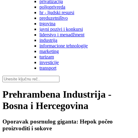
privatizacija
poljoprivreda
hr - ljudski resursi
preduzetništvo
trgovina
javni pozivi i konkursi
liderstvo i menadžment
industrija
informacione tehnologije
marketing
turizam
investicije
transport
Prehrambena Industrija -
Bosna i Hercegovina
Oporavak posrnulog giganta: Hepok počeo
proizvoditi i sokove