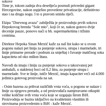
Time je, tokom zadnja dva desetljeća posrnuli privredni gigant
Hercegovine, nakon uspješno provedene privatizacije, definitivno
stao i na drugu nogu. I to u pravom smislu riječi.
Ekipa "Dnevnog avaza" zabilježila je proizvodnju prvih sokova
Hepokovog brenda "Sole mio", koji će se, nakon gotovo dvije
decenije pauze, ponovo naći u bh. supermarketima i tržnim
centrima.
Direktor Hepoka Sinan Merzić kaže za naš list kako se u ovom
pogonu nalazi pet linija za punjenje sokova, sirupa i marmelade, tri
linije primarne prerade i podrum za smještaj i čuvanje matičnog soka
kapaciteta od oko milion litara.
Navodi da imaju i liniju za punjenje sokova u takozvanoj pet
ambalaži, u staklenoj boci od 0,2 litra, za punjenje sirupa i
marmelade. Sve te linije, ističe Merzić, imaju kapacitet veći od 4.000
jedinica gotovog proizvoda na sat.
- Osim bazena za prihvat različitih vrsta voća, u pogonu se nalaze i
linije za njegovu preradu, a od proizvođača namjeravamo otkupiti
velike količine svih vrsta voća koje se uzgajaju širom BiH.
Proizvodnja se bazira isključivo na kvalitetnim vlastitim ili
sirovinama proizvedenim u BiH - kaže Merzić.