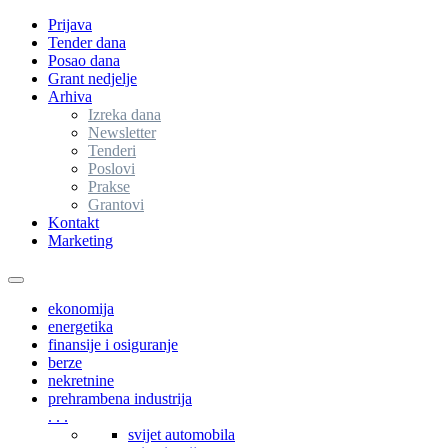
Prijava
Tender dana
Posao dana
Grant nedjelje
Arhiva
Izreka dana
Newsletter
Tenderi
Poslovi
Prakse
Grantovi
Kontakt
Marketing
Toggle
navigation
ekonomija
energetika
finansije i osiguranje
berze
nekretnine
prehrambena industrija
. . .
svijet automobila