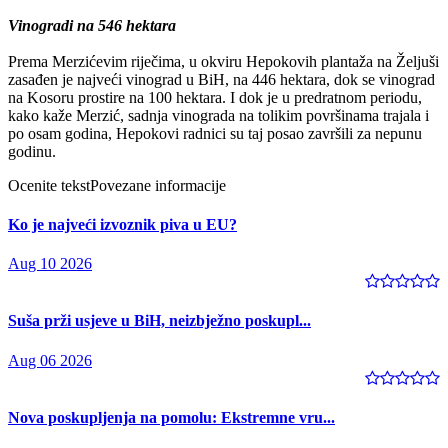
Vinogradi na 546 hektara
Prema Merzićevim riječima, u okviru Hepokovih plantaža na Željuši
zasađen je najveći vinograd u BiH, na 446 hektara, dok se vinograd
na Kosoru prostire na 100 hektara. I dok je u predratnom periodu,
kako kaže Merzić, sadnja vinograda na tolikim površinama trajala i
po osam godina, Hepokovi radnici su taj posao završili za nepunu
godinu.
Ocenite tekst
Povezane informacije
Ko je najveći izvoznik piva u EU?
Aug 10 2026
Suša prži usjeve u BiH, neizbježno poskupl...
Aug 06 2026
Nova poskupljenja na pomolu: Ekstremne vru...