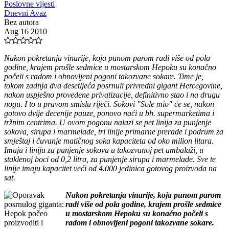
Poslovne vijesti
Dnevni Avaz
Bez autora
Aug 16 2010
Nakon pokretanja vinarije, koja punom parom radi više od pola
godine, krajem prošle sedmice u mostarskom Hepoku su konačno
počeli s radom i obnovljeni pogoni takozvane sokare. Time je,
tokom zadnja dva desetljeća posrnuli privredni gigant Hercegovine,
nakon uspješno provedene privatizacije, definitivno stao i na drugu
nogu. I to u pravom smislu riječi. Sokovi "Sole mio" će se, nakon
gotovo dvije decenije pauze, ponovo naći u bh. supermarketima i
tržnim centrima. U ovom pogonu nalazi se pet linija za punjenje
sokova, sirupa i marmelade, tri linije primarne prerade i podrum za
smještaj i čuvanje matičnog soka kapaciteta od oko milion litara.
Imaju i liniju za punjenje sokova u takozvanoj pet ambalaži, u
staklenoj boci od 0,2 litra, za punjenje sirupa i marmelade. Sve te
linije imaju kapacitet veći od 4.000 jedinica gotovog proizvoda na
sat.
Nakon pokretanja vinarije, koja punom parom
radi više od pola godine, krajem prošle sedmice
u mostarskom Hepoku su konačno počeli s
radom i obnovljeni pogoni takozvane sokare.