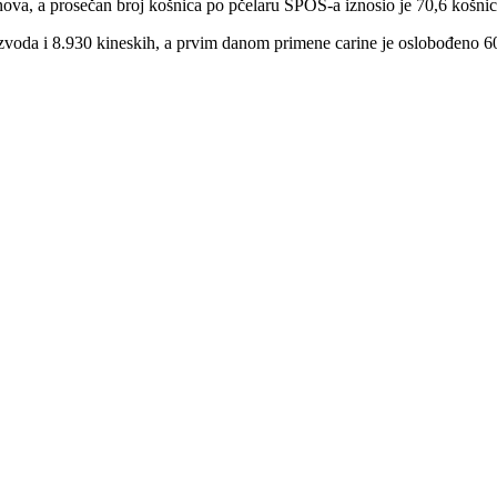
nova, a prosečan broj košnica po pčelaru SPOS-a iznosio je 70,6 košnic
oda i 8.930 kineskih, a prvim danom primene carine je oslobođeno 60 