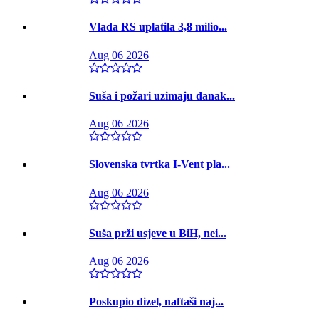
Vlada RS uplatila 3,8 milio...
Aug 06 2026
Suša i požari uzimaju danak...
Aug 06 2026
Slovenska tvrtka I-Vent pla...
Aug 06 2026
Suša prži usjeve u BiH, nei...
Aug 06 2026
Poskupio dizel, naftaši naj...