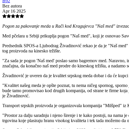
B92
Bez autora
Apr 16 2025
Pogon za pakovanje meda u Rači kod Kragujevca "Naš med" izvezao je
Med pčelara u Srbiji prikuplja pogon "Naš med", koji je osnovao Save
Predsednik SPOS-a Ljubodrag Živadinović rekao je da je "Naš med" jed
tog proizvoda na kinesko tržište.
"Za sada je pogon 'Naš med' poslao samo bagremov med. Naravno, inte
značajna, da konačno naš med prodre do kineskog tržišta, a nadamo se
Živadinović je uveren da je kvalitet srpskog meda dobar i da će kupci 
"Kvalitet našeg meda je opšte poznat, tu nema ničeg spornog, sporno je
bude tamo promovisao kod drugih kompanija, od strane te firme koja 
je Živadinović.
Transport srpskih proizvoda je organizovala kompanija "Milšped" iz 
"Prostor za dalju saradnju i njeno širenje i te kako postoji, na nama 
trgovina koje plasiraju hranu visokog kvaliteta i tek tada možemo da