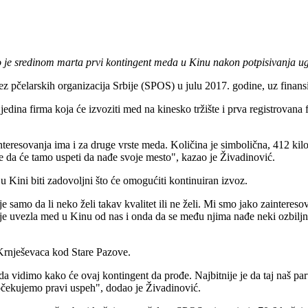
 sredinom marta prvi kontingent meda u Kinu nakon potpisivanja ugov
z pčelarskih organizacija Srbije (SPOS) u julu 2017. godine, uz finans
ina firma koja će izvoziti med na kinesko tržište i prva registrovana
resovanja ima i za druge vrste meda. Količina je simbolična, 412 kilo
 da će tamo uspeti da nađe svoje mesto", kazao je Živadinović.
u Kini biti zadovoljni što će omogućiti kontinuiran izvoz.
 samo da li neko želi takav kvalitet ili ne želi. Mi smo jako zainteresov
je uvezla med u Kinu od nas i onda da se među njima nađe neki ozbiljn
Krnješevaca kod Stare Pazove.
je da vidimo kako će ovaj kontingent da prođe. Najbitnije je da taj naš
 očekujemo pravi uspeh", dodao je Živadinović.