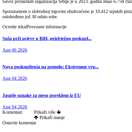
Savez pčelarskih organizacija Srbije je u 2023. godini imao 6.758 čla
Sporazumom o slobodnoj trgovini obuhvaćeno je 10.412 srpskih proizv
oslobođeno još 30 odsto robe.
Ocenite tekst
Povezane informacije
Suša prži usjeve u BiH, neizbježno poskupl...
Aug 06 2026
Nova poskupljenja na pomolu: Ekstremne vru...
Aug 04 2026
Jasnije oznake za meso poreklom iz EU
Aug 04 2026
Komentari
Prikaži više
Prikaži manje
Ostavite komentar