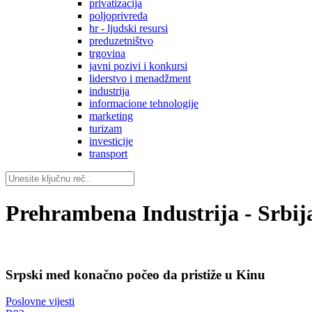
privatizacija
poljoprivreda
hr - ljudski resursi
preduzetništvo
trgovina
javni pozivi i konkursi
liderstvo i menadžment
industrija
informacione tehnologije
marketing
turizam
investicije
transport
Prehrambena Industrija - Srbij
Srpski med konačno počeo da pristiže u Kinu
Poslovne vijesti