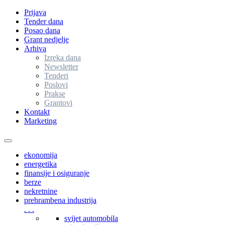
Prijava
Tender dana
Posao dana
Grant nedjelje
Arhiva
Izreka dana
Newsletter
Tenderi
Poslovi
Prakse
Grantovi
Kontakt
Marketing
Toggle
navigation
ekonomija
energetika
finansije i osiguranje
berze
nekretnine
prehrambena industrija
. . .
svijet automobila