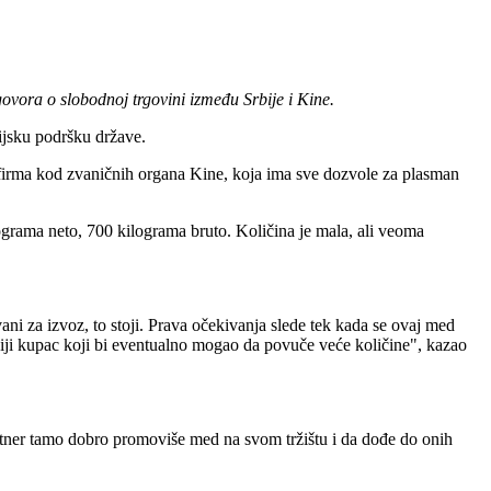
ora o slobodnoj trgovini između Srbije i Kine.
ijsku podršku države.
 firma kod zvaničnih organa Kine, koja ima sve dozvole za plasman
grama neto, 700 kilograma bruto. Količina je mala, ali veoma
ani za izvoz, to stoji. Prava očekivanja slede tek kada se ovaj med
iji kupac koji bi eventualno mogao da povuče veće količine", kazao
 partner tamo dobro promoviše med na svom tržištu i da dođe do onih