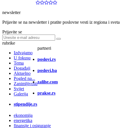
newsletter
Prijavite se na newsletter i pratite poslovne vesti iz regiona i sveta
Prijavite se
rubrike
partneri
Izdvajamo
U fokusu
poslovi.rs
Tema
Događaji
poslovi.ba
Aktuelno
Pogled na...
zalihe.com
Zanimljivosti
Svijet
prakse.rs
Galerija
stipendije.rs
ekonomija
energetika
finansije i osiguranje