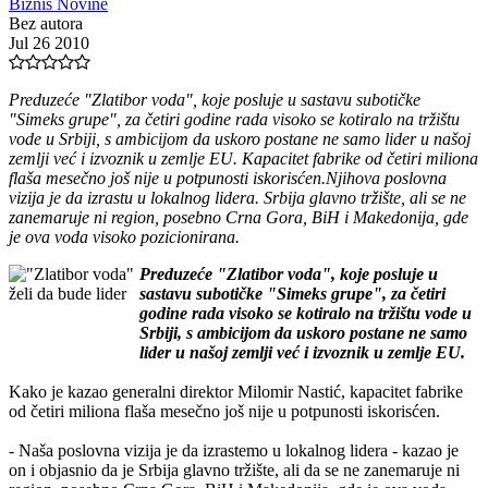
Biznis Novine
Bez autora
Jul 26 2010
Preduzeće "Zlatibor voda", koje posluje u sastavu subotičke
"Simeks grupe", za četiri godine rada visoko se kotiralo na tržištu
vode u Srbiji, s ambicijom da uskoro postane ne samo lider u našoj
zemlji već i izvoznik u zemlje EU. Kapacitet fabrike od četiri miliona
flaša mesečno još nije u potpunosti iskorisćen.Njihova poslovna
vizija je da izrastu u lokalnog lidera. Srbija glavno tržište, ali se ne
zanemaruje ni region, posebno Crna Gora, BiH i Makedonija, gde
je ova voda visoko pozicionirana.
Preduzeće "Zlatibor voda", koje posluje u
sastavu subotičke "Simeks grupe", za četiri
godine rada visoko se kotiralo na tržištu vode u
Srbiji, s ambicijom da uskoro postane ne samo
lider u našoj zemlji već i izvoznik u zemlje EU.
Kako je kazao generalni direktor Milomir Nastić, kapacitet fabrike
od četiri miliona flaša mesečno još nije u potpunosti iskorisćen.
- Naša poslovna vizija je da izrastemo u lokalnog lidera - kazao je
on i objasnio da je Srbija glavno tržište, ali da se ne zanemaruje ni