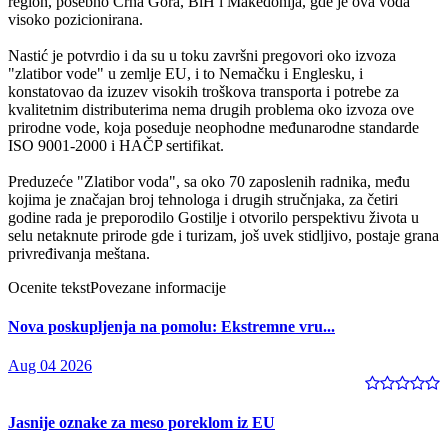
region, posebno Crna Gora, BiH i Makedonija, gde je ova voda
visoko pozicionirana.
Nastić je potvrdio i da su u toku završni pregovori oko izvoza
"zlatibor vode" u zemlje EU, i to Nemačku i Englesku, i
konstatovao da izuzev visokih troškova transporta i potrebe za
kvalitetnim distributerima nema drugih problema oko izvoza ove
prirodne vode, koja poseduje neophodne međunarodne standarde
ISO 9001-2000 i HAČP sertifikat.
Preduzeće "Zlatibor voda", sa oko 70 zaposlenih radnika, među
kojima je značajan broj tehnologa i drugih stručnjaka, za četiri
godine rada je preporodilo Gostilje i otvorilo perspektivu života u
selu netaknute prirode gde i turizam, još uvek stidljivo, postaje grana
privređivanja meštana.
Ocenite tekst
Povezane informacije
Nova poskupljenja na pomolu: Ekstremne vru...
Aug 04 2026
Jasnije oznake za meso poreklom iz EU