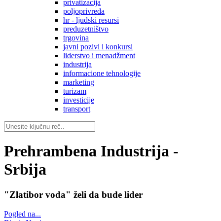
privatizacija
poljoprivreda
hr - ljudski resursi
preduzetništvo
trgovina
javni pozivi i konkursi
liderstvo i menadžment
industrija
informacione tehnologije
marketing
turizam
investicije
transport
Prehrambena Industrija -
Srbija
"Zlatibor voda" želi da bude lider
Pogled na...