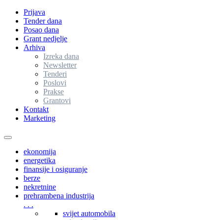
Prijava
Tender dana
Posao dana
Grant nedjelje
Arhiva
Izreka dana
Newsletter
Tenderi
Poslovi
Prakse
Grantovi
Kontakt
Marketing
Toggle
navigation
ekonomija
energetika
finansije i osiguranje
berze
nekretnine
prehrambena industrija
. . .
svijet automobila