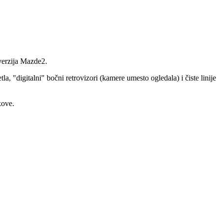
verzija Mazde2.
, "digitalni" bočni retrovizori (kamere umesto ogledala) i čiste linije
kove.