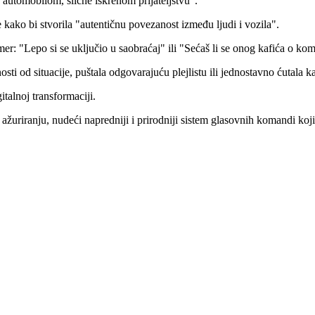
automobilom, slične iskrenom prijateljstvu".
 kako bi stvorila "autentičnu povezanost između ljudi i vozila".
er: "Lepo si se uključio u saobraćaj" ili "Sećaš li se onog kafića o kom
osti od situacije, puštala odgovarajuću plejlistu ili jednostavno ćutala 
talnoj transformaciji.
uriranju, nudeći napredniji i prirodniji sistem glasovnih komandi koj