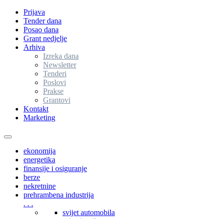
Prijava
Tender dana
Posao dana
Grant nedjelje
Arhiva
Izreka dana
Newsletter
Tenderi
Poslovi
Prakse
Grantovi
Kontakt
Marketing
Toggle
navigation
ekonomija
energetika
finansije i osiguranje
berze
nekretnine
prehrambena industrija
. . .
svijet automobila