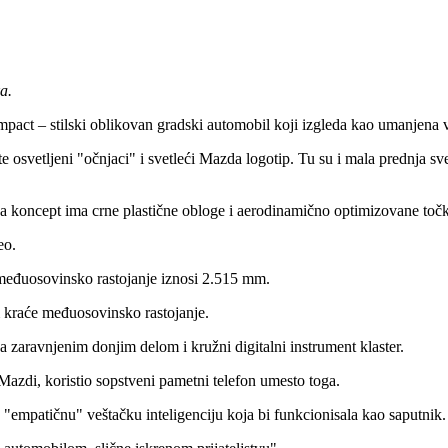
a.
act – stilski oblikovan gradski automobil koji izgleda kao umanjena 
etljeni "očnjaci" i svetleći Mazda logotip. Tu su i mala prednja svetla
 da koncept ima crne plastične obloge i aerodinamično optimizovane toč
eo.
međuosovinsko rastojanje iznosi 2.515 mm.
 kraće međuosovinsko rastojanje.
 sa zaravnjenim donjim delom i kružni digitalni instrument klaster.
azdi, koristio sopstveni pametni telefon umesto toga.
"empatičnu" veštačku inteligenciju koja bi funkcionisala kao saputnik.