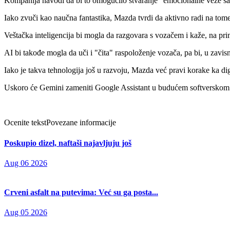
Kompanija navodi da bi to omogućilo stvaranje "emocionalne veze sa 
Iako zvuči kao naučna fantastika, Mazda tvrdi da aktivno radi na tome
Veštačka inteligencija bi mogla da razgovara s vozačem i kaže, na prim
AI bi takođe mogla da uči i "čita" raspoloženje vozača, pa bi, u zavisn
Iako je takva tehnologija još u razvoju, Mazda već pravi korake ka digi
Uskoro će Gemini zameniti Google Assistant u budućem softverskom až
Ocenite tekst
Povezane informacije
Poskupio dizel, naftaši najavljuju još
Aug 06 2026
Crveni asfalt na putevima: Već su ga posta...
Aug 05 2026