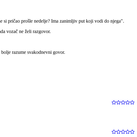
e si pričao prošle nedelje? Ima zanimljiv put koji vodi do njega".
kada vozač ne želi razgovor.
i bolje razume svakodnevni govor.