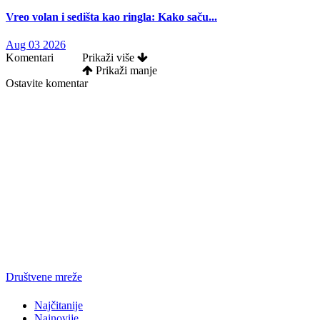
Vreo volan i sedišta kao ringla: Kako saču...
Aug 03 2026
Komentari
Prikaži više
Prikaži manje
Ostavite komentar
Društvene mreže
Najčitanije
Najnovije