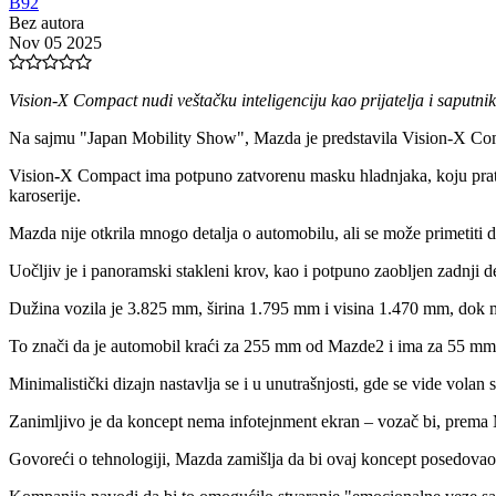
B92
Bez autora
Nov 05 2025
Vision-X Compact nudi veštačku inteligenciju kao prijatelja i saputnik
Na sajmu "Japan Mobility Show", Mazda je predstavila Vision-X Comp
Vision
-
X Compact ima potpuno zatvorenu masku hladnjaka, koju prate osv
karoserije.
Mazda nije otkrila mnogo detalja o automobilu, ali se može primetiti
Uočljiv je i panoramski stakleni krov, kao i potpuno zaobljen zadnji d
Dužina vozila je 3.825 mm, širina 1.795 mm i visina 1.470 mm, dok 
To znači da je automobil kraći za 255 mm od Mazde2 i ima za 55 mm
Minimalistički dizajn nastavlja se i u unutrašnjosti, gde se vide volan
Zanimljivo je da koncept nema infotejnment ekran – vozač bi, prema M
Govoreći o tehnologiji, Mazda zamišlja da bi ovaj koncept posedovao 