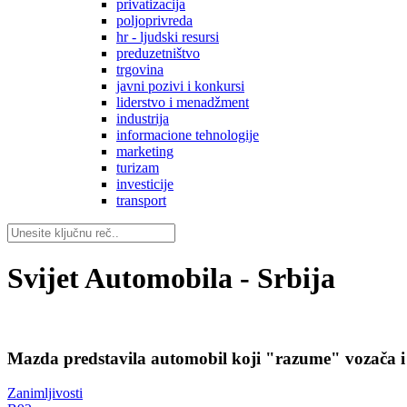
privatizacija
poljoprivreda
hr - ljudski resursi
preduzetništvo
trgovina
javni pozivi i konkursi
liderstvo i menadžment
industrija
informacione tehnologije
marketing
turizam
investicije
transport
Svijet Automobila - Srbija
Mazda predstavila automobil koji "razume" vozača i
Zanimljivosti