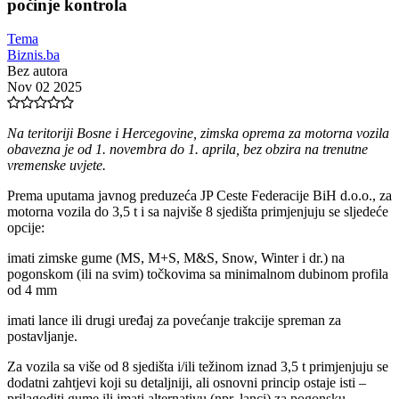
počinje kontrola
Tema
Biznis.ba
Bez autora
Nov 02 2025
Na teritoriji Bosne i Hercegovine, zimska oprema za motorna vozila
obavezna je od 1. novembra do 1. aprila, bez obzira na trenutne
vremenske uvjete.
Prema uputama javnog preduzeća JP Ceste Federacije BiH d.o.o., za
motorna vozila do 3,5 t i sa najviše 8 sjedišta primjenjuju se sljedeće
opcije:
imati zimske gume (MS, M+S, M&S, Snow, Winter i dr.) na
pogonskom (ili na svim) točkovima sa minimalnom dubinom profila
od 4 mm
imati lance ili drugi uređaj za povećanje trakcije spreman za
postavljanje.
Za vozila sa više od 8 sjedišta i/ili težinom iznad 3,5 t primjenjuju se
dodatni zahtjevi koji su detaljniji, ali osnovni princip ostaje isti –
prilagoditi gume ili imati alternativu (npr. lanci) za pogonsku