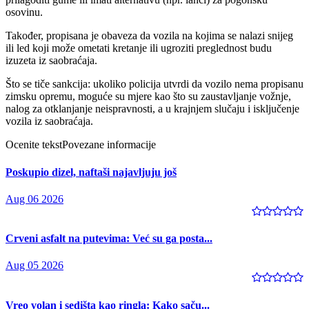
osovinu.
Također, propisana je obaveza da vozila na kojima se nalazi snijeg
ili led koji može ometati kretanje ili ugroziti preglednost budu
izuzeta iz saobraćaja.
Što se tiče sankcija: ukoliko policija utvrdi da vozilo nema propisanu
zimsku opremu, moguće su mjere kao što su zaustavljanje vožnje,
nalog za otklanjanje neispravnosti, a u krajnjem slučaju i isključenje
vozila iz saobraćaja.
Ocenite tekst
Povezane informacije
Poskupio dizel, naftaši najavljuju još
Aug 06 2026
Crveni asfalt na putevima: Već su ga posta...
Aug 05 2026
Vreo volan i sedišta kao ringla: Kako saču...