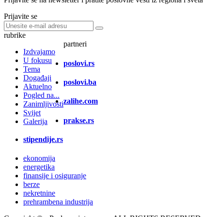
Prijavite se
rubrike
partneri
Izdvajamo
U fokusu
poslovi.rs
Tema
Događaji
poslovi.ba
Aktuelno
Pogled na...
zalihe.com
Zanimljivosti
Svijet
prakse.rs
Galerija
stipendije.rs
ekonomija
energetika
finansije i osiguranje
berze
nekretnine
prehrambena industrija