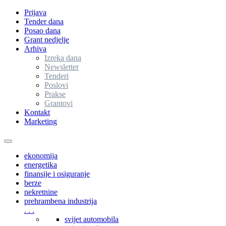
Prijava
Tender dana
Posao dana
Grant nedjelje
Arhiva
Izreka dana
Newsletter
Tenderi
Poslovi
Prakse
Grantovi
Kontakt
Marketing
Toggle
navigation
ekonomija
energetika
finansije i osiguranje
berze
nekretnine
prehrambena industrija
. . .
svijet automobila