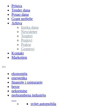
Prijava
Tender dana
Posao dana
Grant nedjelje
Arhiva
Izreka dana
Newsletter
Tenderi
Poslovi
Prakse
Grantovi
Kontakt
Marketing
Toggle
navigation
ekonomija
energetika
finansije i osiguranje
berze
nekretnine
prehrambena industrija
. . .
svijet automobila