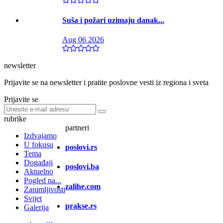
Suša i požari uzimaju danak...
Aug 06 2026
newsletter
Prijavite se na newsletter i pratite poslovne vesti iz regiona i sveta
Prijavite se
rubrike
partneri
Izdvajamo
U fokusu
poslovi.rs
Tema
Događaji
poslovi.ba
Aktuelno
Pogled na...
zalihe.com
Zanimljivosti
Svijet
prakse.rs
Galerija