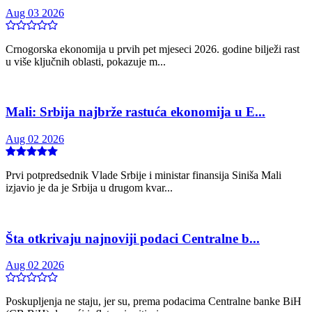
Aug 03 2026
Crnogorska ekonomija u prvih pet mjeseci 2026. godine bilježi rast
u više ključnih oblasti, pokazuje m...
Mali: Srbija najbrže rastuća ekonomija u E...
Aug 02 2026
Prvi potpredsednik Vlade Srbije i ministar finansija Siniša Mali
izjavio je da je Srbija u drugom kvar...
Šta otkrivaju najnoviji podaci Centralne b...
Aug 02 2026
Poskupljenja ne staju, jer su, prema podacima Centralne banke BiH