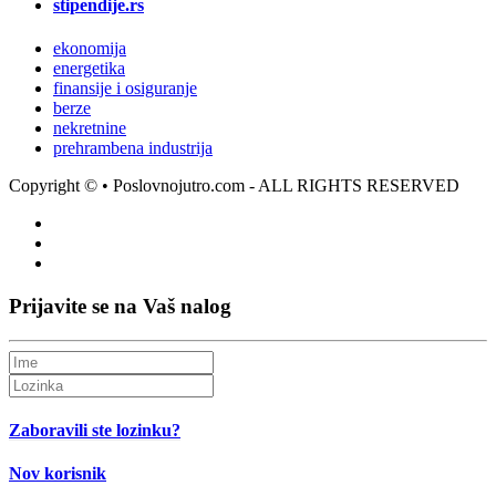
stipendije.rs
ekonomija
energetika
finansije i osiguranje
berze
nekretnine
prehrambena industrija
Copyright ©
• Poslovnojutro.com - ALL RIGHTS RESERVED
Prijavite se na Vaš nalog
Zaboravili ste lozinku?
Nov korisnik