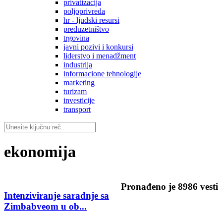
privatizacija
poljoprivreda
hr - ljudski resursi
preduzetništvo
trgovina
javni pozivi i konkursi
liderstvo i menadžment
industrija
informacione tehnologije
marketing
turizam
investicije
transport
ekonomija
Pronađeno je
8986
vesti
Intenziviranje saradnje sa
Zimbabveom u ob...