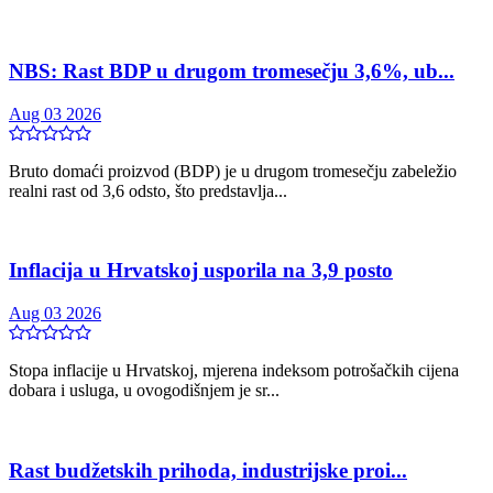
NBS: Rast BDP u drugom tromesečju 3,6%, ub...
Aug 03 2026
Bruto domaći proizvod (BDP) je u drugom tromesečju zabeležio
realni rast od 3,6 odsto, što predstavlja...
Inflacija u Hrvatskoj usporila na 3,9 posto
Aug 03 2026
Stopa inflacije u Hrvatskoj, mjerena indeksom potrošačkih cijena
dobara i usluga, u ovogodišnjem je sr...
Rast budžetskih prihoda, industrijske proi...