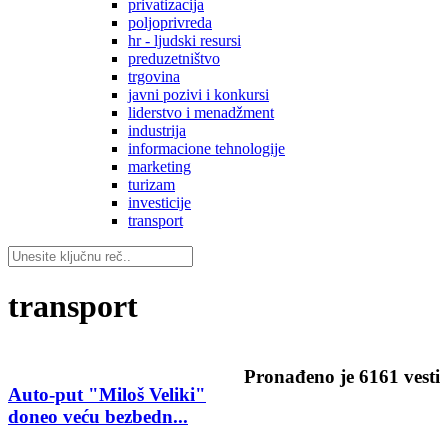
privatizacija
poljoprivreda
hr - ljudski resursi
preduzetništvo
trgovina
javni pozivi i konkursi
liderstvo i menadžment
industrija
informacione tehnologije
marketing
turizam
investicije
transport
transport
Pronađeno je
6161
vesti
Auto-put "Miloš Veliki"
doneo veću bezbedn...