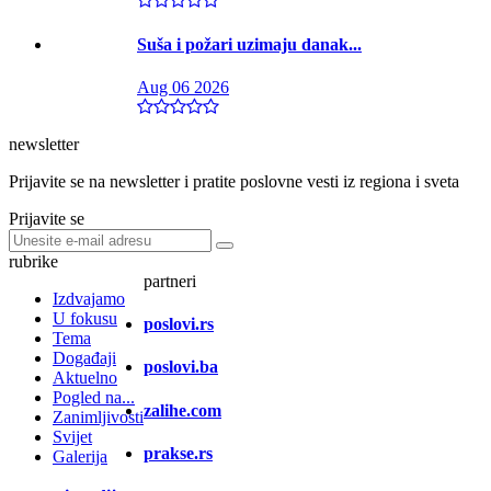
Suša i požari uzimaju danak...
Aug 06 2026
newsletter
Prijavite se na newsletter i pratite poslovne vesti iz regiona i sveta
Prijavite se
rubrike
partneri
Izdvajamo
U fokusu
poslovi.rs
Tema
Događaji
poslovi.ba
Aktuelno
Pogled na...
zalihe.com
Zanimljivosti
Svijet
prakse.rs
Galerija