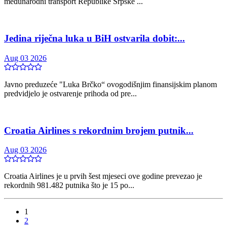
međunarodni transport Republike Srpske ...
Jedina riječna luka u BiH ostvarila dobit:...
Aug 03 2026
Javno preduzeće "Luka Brčko“ ovogodišnjim finansijskim planom
predvidjelo je ostvarenje prihoda od pre...
Croatia Airlines s rekordnim brojem putnik...
Aug 03 2026
Croatia Airlines je u prvih šest mjeseci ove godine prevezao je
rekordnih 981.482 putnika što je 15 po...
1
2