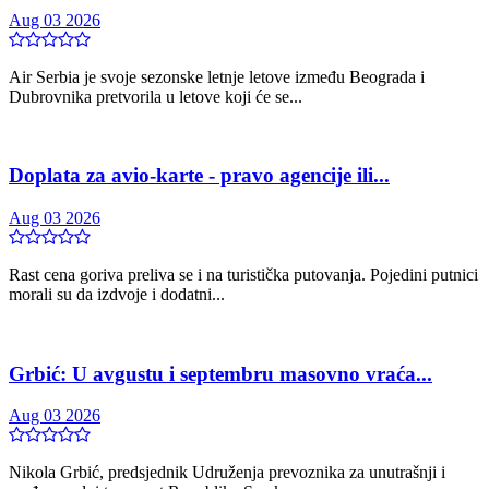
Aug 03 2026
Air Serbia je svoje sezonske letnje letove između Beograda i
Dubrovnika pretvorila u letove koji će se...
Doplata za avio-karte - pravo agencije ili...
Aug 03 2026
Rast cena goriva preliva se i na turistička putovanja. Pojedini putnici
morali su da izdvoje i dodatni...
Grbić: U avgustu i septembru masovno vraća...
Aug 03 2026
Nikola Grbić, predsjednik Udruženja prevoznika za unutrašnji i