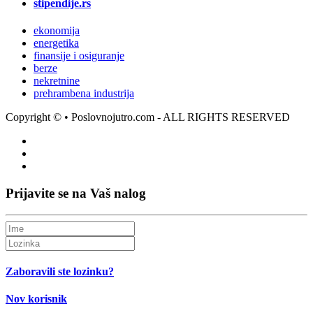
stipendije.rs
ekonomija
energetika
finansije i osiguranje
berze
nekretnine
prehrambena industrija
Copyright ©
• Poslovnojutro.com - ALL RIGHTS RESERVED
Prijavite se na Vaš nalog
Zaboravili ste lozinku?
Nov korisnik