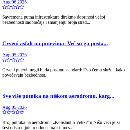
Aug 06 2026
Savremena putna infrastruktura direktno doprinosi većoj
bezbednosti saobraćaja i smanjenju broja strad...
Crveni asfalt na putevima: Već su ga posta...
Aug 05 2026
Crveni putevi mogli bi da postanu standard: Evo čemu služe i kako
povećavaju bezbednost.
Sve više putnika na niškom aerodromu, karg...
Aug 05 2026
Broj putnika na aerodromu „Konstantin Veliki” u Nišu veći je za
šest odsto u julu u odnosu na isti mes...