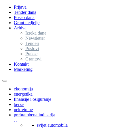
Prijava
Tender dana
Posao dana
Grant nedjelje
Arhiva
Izreka dana
Newsletter
Tenderi
Poslovi
Prakse
Grantovi
Kontakt
Marketing
Toggle
navigation
ekonomija
energetika
finansije i osiguranje
berze
nekretnine
prehrambena industrija
. . .
svijet automobila