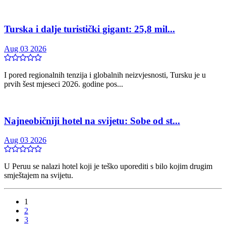
Turska i dalje turistički gigant: 25,8 mil...
Aug 03 2026
I pored regionalnih tenzija i globalnih neizvjesnosti, Tursku je u
prvih šest mjeseci 2026. godine pos...
Najneobičniji hotel na svijetu: Sobe od st...
Aug 03 2026
U Peruu se nalazi hotel koji je teško uporediti s bilo kojim drugim
smještajem na svijetu.
1
2
3