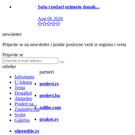
Suša i požari uzimaju danak...
Aug 06 2026
newsletter
Prijavite se na newsletter i pratite poslovne vesti iz regiona i sveta
Prijavite se
rubrike
partneri
Izdvajamo
U fokusu
poslovi.rs
Tema
Događaji
poslovi.ba
Aktuelno
Pogled na...
zalihe.com
Zanimljivosti
Svijet
prakse.rs
Galerija
stipendije.rs