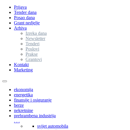
Prijava
Tender dana
Posao dana
Grant nedjelje
Arhiva
Izreka dana
Newsletter
Tenderi
Poslovi
Prakse
Grantovi
Kontakt
Marketing
Toggle
navigation
ekonomija
energetika
finansije i osiguranje
berze
nekretnine
prehrambena industrija
. . .
svijet automobila