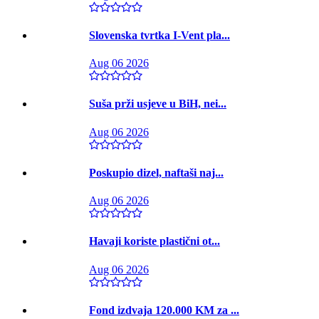
Slovenska tvrtka I-Vent pla...
Aug 06 2026
Suša prži usjeve u BiH, nei...
Aug 06 2026
Poskupio dizel, naftaši naj...
Aug 06 2026
Havaji koriste plastični ot...
Aug 06 2026
Fond izdvaja 120.000 KM za ...