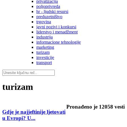
privatizacija
poljoprivreda
hr - ljudski resursi
preduzetništvo
trgovina
javni pozivi i konkursi
liderstvo i menadžment
industrija
informacione tehnologije
marketing
turizam
investicije
transport
turizam
Pronađeno je
12058
vesti
Gdje je najjeftinije ljetovati
u Evropi? U...