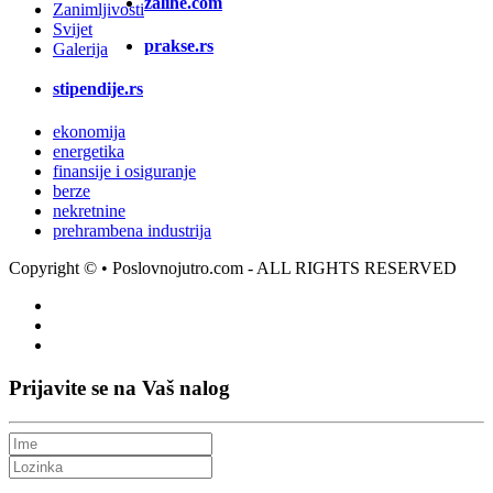
zalihe.com
Zanimljivosti
Svijet
prakse.rs
Galerija
stipendije.rs
ekonomija
energetika
finansije i osiguranje
berze
nekretnine
prehrambena industrija
Copyright ©
• Poslovnojutro.com - ALL RIGHTS RESERVED
Prijavite se na Vaš nalog