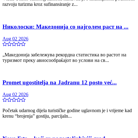
razvoju turizma kroz sufinansiranje z...
Николоски: Македонија со најголем раст на ...
Aug 02 2026
„Македонија забележува рекордна статистика во растот на
туризмот преку авиосообраќајот во услови на св...
Promet ugostitelja na Jadranu 12 posto već...
Aug 02 2026
Početak udarnog dijela turističke godine uglavnom je i vrijeme kad
krenu “brojenja” gostiju, parcijaln...