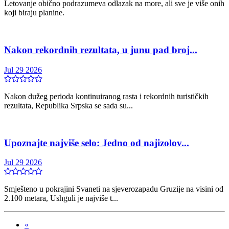
Letovanje obično podrazumeva odlazak na more, ali sve je više onih
koji biraju planine.
Nakon rekordnih rezultata, u junu pad broj...
Jul 29 2026
Nakon dužeg perioda kontinuiranog rasta i rekordnih turističkih
rezultata, Republika Srpska se sada su...
Upoznajte najviše selo: Jedno od najizolov...
Jul 29 2026
Smješteno u pokrajini Svaneti na sjeverozapadu Gruzije na visini od
2.100 metara, Ushguli je najviše t...
«