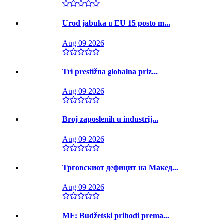
Urod jabuka u EU 15 posto m...
Aug 09 2026
Tri prestižna globalna priz...
Aug 09 2026
Broj zaposlenih u industrij...
Aug 09 2026
Трговскиот дефицит на Макед...
Aug 09 2026
MF: Budžetski prihodi prema...