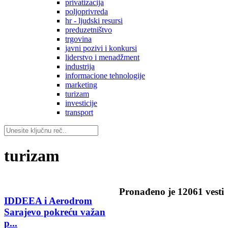
privatizacija
poljoprivreda
hr - ljudski resursi
preduzetništvo
trgovina
javni pozivi i konkursi
liderstvo i menadžment
industrija
informacione tehnologije
marketing
turizam
investicije
transport
turizam
Pronađeno je
12061
vesti
IDDEEA i Aerodrom
Sarajevo pokreću važan
p...