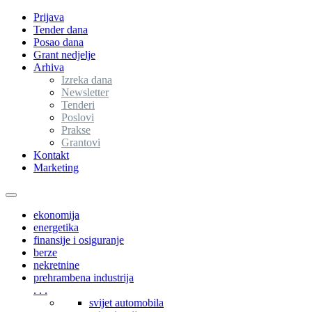
Prijava
Tender dana
Posao dana
Grant nedjelje
Arhiva
Izreka dana
Newsletter
Tenderi
Poslovi
Prakse
Grantovi
Kontakt
Marketing
Toggle
navigation
ekonomija
energetika
finansije i osiguranje
berze
nekretnine
prehrambena industrija
. . .
svijet automobila