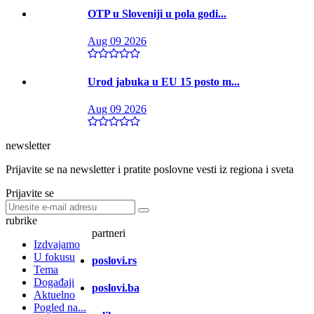
OTP u Sloveniji u pola godi...
Aug 09 2026
Urod jabuka u EU 15 posto m...
Aug 09 2026
newsletter
Prijavite se na newsletter i pratite poslovne vesti iz regiona i sveta
Prijavite se
rubrike
partneri
Izdvajamo
U fokusu
poslovi.rs
Tema
Događaji
poslovi.ba
Aktuelno
Pogled na...