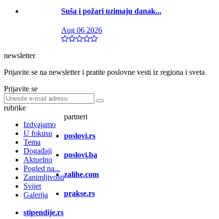
Suša i požari uzimaju danak...
Aug 06 2026
newsletter
Prijavite se na newsletter i pratite poslovne vesti iz regiona i sveta
Prijavite se
rubrike
partneri
Izdvajamo
U fokusu
poslovi.rs
Tema
Događaji
poslovi.ba
Aktuelno
Pogled na...
zalihe.com
Zanimljivosti
Svijet
prakse.rs
Galerija
stipendije.rs