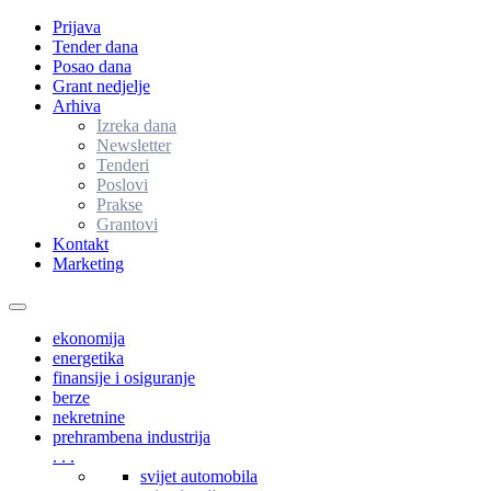
Prijava
Tender dana
Posao dana
Grant nedjelje
Arhiva
Izreka dana
Newsletter
Tenderi
Poslovi
Prakse
Grantovi
Kontakt
Marketing
Toggle
navigation
ekonomija
energetika
finansije i osiguranje
berze
nekretnine
prehrambena industrija
. . .
svijet automobila