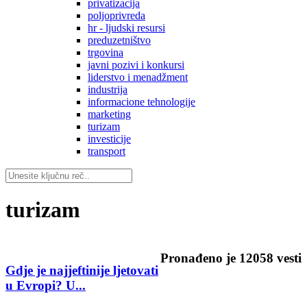
privatizacija
poljoprivreda
hr - ljudski resursi
preduzetništvo
trgovina
javni pozivi i konkursi
liderstvo i menadžment
industrija
informacione tehnologije
marketing
turizam
investicije
transport
turizam
Pronađeno je
12058
vesti
Gdje je najjeftinije ljetovati
u Evropi? U...