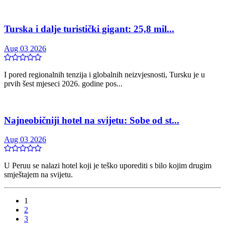
Turska i dalje turistički gigant: 25,8 mil...
Aug 03 2026
I pored regionalnih tenzija i globalnih neizvjesnosti, Tursku je u
prvih šest mjeseci 2026. godine pos...
Najneobičniji hotel na svijetu: Sobe od st...
Aug 03 2026
U Peruu se nalazi hotel koji je teško uporediti s bilo kojim drugim
smještajem na svijetu.
1
2
3