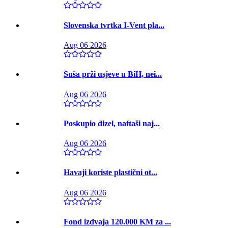
Slovenska tvrtka I-Vent pla...
Aug 06 2026
Suša prži usjeve u BiH, nei...
Aug 06 2026
Poskupio dizel, naftaši naj...
Aug 06 2026
Havaji koriste plastični ot...
Aug 06 2026
Fond izdvaja 120.000 KM za ...