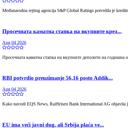
Međunarodna rejting agencija S&P Global Ratings potvrdila je kreditn
Просечната каматна стапка на вкупните кред...
Aug 04 2026
Просечната каматна стапка на вкупните депозити на годишна ос
RBI potvrdio preuzimanje 56,16 posto Addik...
Aug 04 2026
Kako navodi EQS News, Raiffeisen Bank International AG objavila je
EU ima veći javni dug, ali Srbija plaća ve...