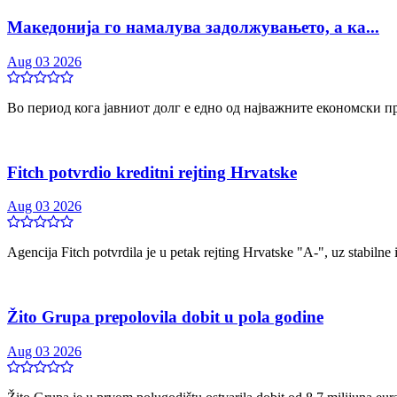
Македонија го намалува задолжувањето, а ка...
Aug 03 2026
Во период кога јавниот долг е едно од најважните економски пр
Fitch potvrdio kreditni rejting Hrvatske
Aug 03 2026
Agencija Fitch potvrdila je u petak rejting Hrvatske "A-", uz stabilne 
Žito Grupa prepolovila dobit u pola godine
Aug 03 2026