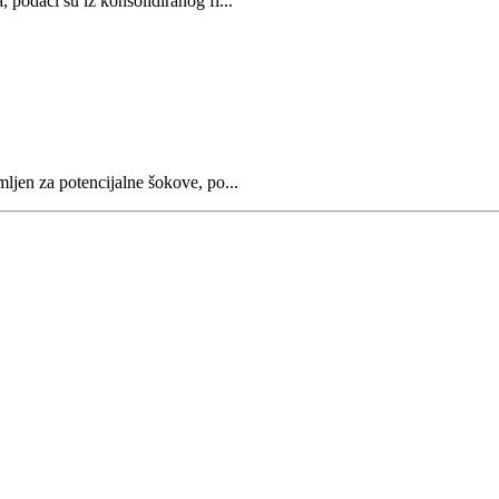
 podaci su iz konsolidiranog fi...
mljen za potencijalne šokove, po...