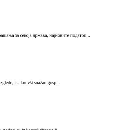
ашања за секоја држава, најновите податоц...
izglede, istaknuvši snažan gosp...