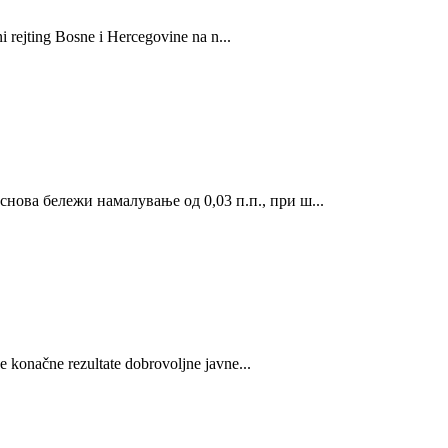
i rejting Bosne i Hercegovine na n...
нова бележи намалување од 0,03 п.п., при ш...
 konačne rezultate dobrovoljne javne...