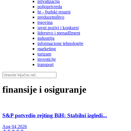
privatizacija
poljoprivreda
hr - ljudski resursi
preduzetništvo
trgovina
javni pozivi i konkursi
liderstvo i menadžment
industrija
informacione tehnologije
marketing
turizam
investicije
transport
finansije i osiguranje
S&P potvrdio rejting BiH: Stabilni izgledi...
Aug 04 2026