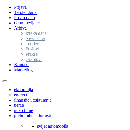
Prijava
Tender dana
Posao dana
Grant nedjelje
Arhiva
Izreka dana
Newsletter
Tenderi
Poslovi
Prakse
Grantovi
Kontakt
Marketing
Toggle
navigation
ekonomija
energetika
finansije i osiguranje
berze
nekretnine
prehrambena industrija
. . .
svijet automobila