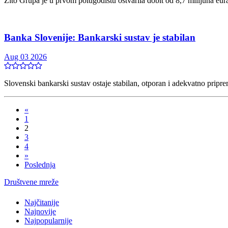
Žito Grupa je u prvom polugodištu ostvarila dobit od 8,7 milijuna eura,
Banka Slovenije: Bankarski sustav je stabilan
Aug 03 2026
Slovenski bankarski sustav ostaje stabilan, otporan i adekvatno pripre
«
1
2
3
4
»
Poslednja
Društvene mreže
Najčitanije
Najnovije
Najpopularnije