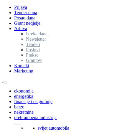
Prijava
Tender dana
Posao dana
Grant nedjelje
Arhiva
Izreka dana
Newsletter
Tenderi
Poslovi
Prakse
Grantovi
Kontakt
Marketing
Toggle
navigation
ekonomija
energetika
finansije i osiguranje
berze
nekretnine
prehrambena industrija
. . .
svijet automobila