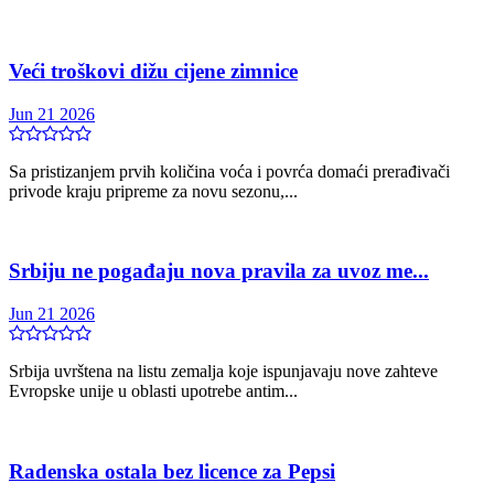
Veći troškovi dižu cijene zimnice
Jun 21 2026
Sa pristizanjem prvih količina voća i povrća domaći prerađivači
privode kraju pripreme za novu sezonu,...
Srbiju ne pogađaju nova pravila za uvoz me...
Jun 21 2026
Srbija uvrštena na listu zemalja koje ispunjavaju nove zahteve
Evropske unije u oblasti upotrebe antim...
Radenska ostala bez licence za Pepsi