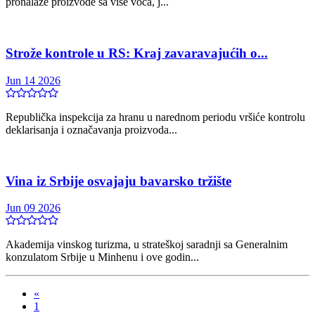
pronalaze proizvode sa više voća, j...
Strože kontrole u RS: Kraj zavaravajućih o...
Jun 14 2026
Republička inspekcija za hranu u narednom periodu vršiće kontrolu
deklarisanja i označavanja proizvoda...
Vina iz Srbije osvajaju bavarsko tržište
Jun 09 2026
Akademija vinskog turizma, u strateškoj saradnji sa Generalnim
konzulatom Srbije u Minhenu i ove godin...
«
1