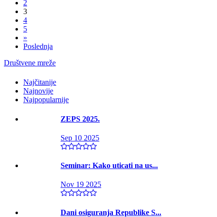
2
3
4
5
»
Poslednja
Društvene mreže
Najčitanije
Najnovije
Najpopularnije
ZEPS 2025.
Sep 10 2025
Seminar: Kako uticati na us...
Nov 19 2025
Dani osiguranja Republike S...