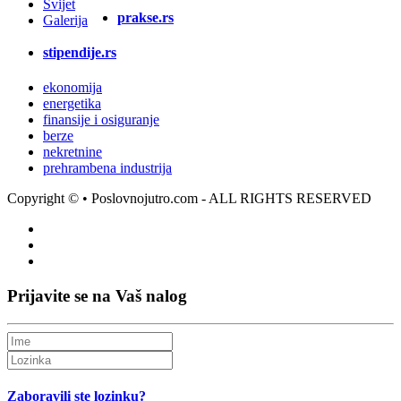
Svijet
prakse.rs
Galerija
stipendije.rs
ekonomija
energetika
finansije i osiguranje
berze
nekretnine
prehrambena industrija
Copyright ©
• Poslovnojutro.com - ALL RIGHTS RESERVED
Prijavite se na Vaš nalog
Zaboravili ste lozinku?