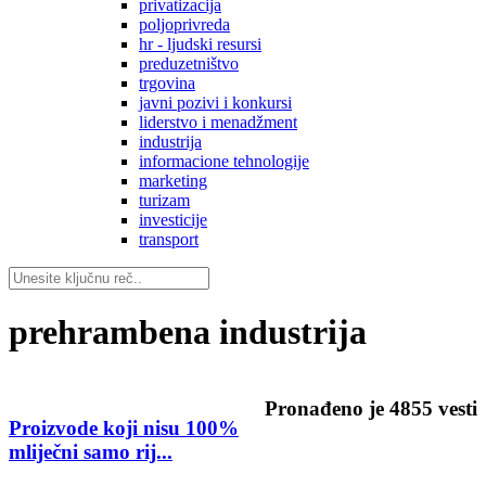
privatizacija
poljoprivreda
hr - ljudski resursi
preduzetništvo
trgovina
javni pozivi i konkursi
liderstvo i menadžment
industrija
informacione tehnologije
marketing
turizam
investicije
transport
prehrambena industrija
Pronađeno je
4855
vesti
Proizvode koji nisu 100%
mliječni samo rij...