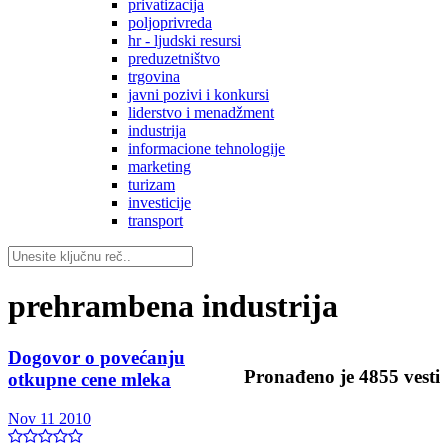
privatizacija
poljoprivreda
hr - ljudski resursi
preduzetništvo
trgovina
javni pozivi i konkursi
liderstvo i menadžment
industrija
informacione tehnologije
marketing
turizam
investicije
transport
prehrambena industrija
Dogovor o povećanju
Pronađeno je
4855
vesti
otkupne cene mleka
Nov 11 2010