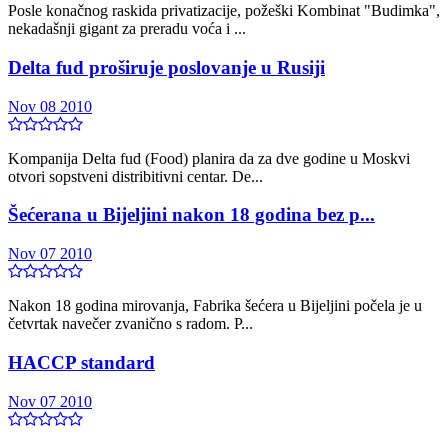
Posle konačnog raskida privatizacije, požeški Kombinat "Budimka",
nekadašnji gigant za preradu voća i ...
Delta fud proširuje poslovanje u Rusiji
Nov 08 2010
Kompanija Delta fud (Food) planira da za dve godine u Moskvi
otvori sopstveni distribitivni centar. De...
Šećerana u Bijeljini nakon 18 godina bez p...
Nov 07 2010
Nakon 18 godina mirovanja, Fabrika šećera u Bijeljini počela je u
četvrtak navečer zvanično s radom. P...
HACCP standard
Nov 07 2010