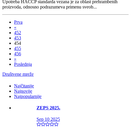
Upotreba HACCP standarda vezana je za oblast prehrambenih
proizvoda, odnosno podrazumeva primenu sveob...
Prva
«
452
453
454
455
456
»
Poslednja
Društvene mreže
Najčitanije
Najnovije
Najpopularnije
ZEPS 2025.
Sep 10 2025