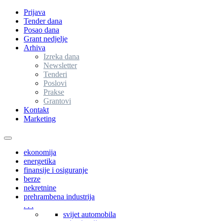
Prijava
Tender dana
Posao dana
Grant nedjelje
Arhiva
Izreka dana
Newsletter
Tenderi
Poslovi
Prakse
Grantovi
Kontakt
Marketing
Toggle
navigation
ekonomija
energetika
finansije i osiguranje
berze
nekretnine
prehrambena industrija
. . .
svijet automobila