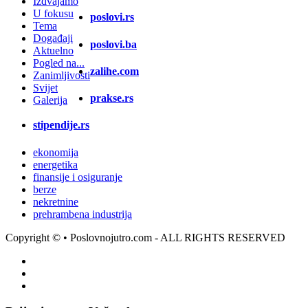
Izdvajamo
U fokusu
poslovi.rs
Tema
Događaji
poslovi.ba
Aktuelno
Pogled na...
zalihe.com
Zanimljivosti
Svijet
prakse.rs
Galerija
stipendije.rs
ekonomija
energetika
finansije i osiguranje
berze
nekretnine
prehrambena industrija
Copyright ©
• Poslovnojutro.com - ALL RIGHTS RESERVED