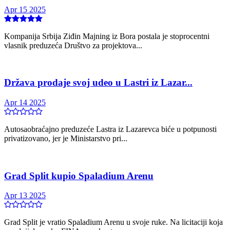
Apr 15 2025
Kompanija Srbija Ziđin Majning iz Bora postala je stoprocentni
vlasnik preduzeća Društvo za projektova...
Država prodaje svoj udeo u Lastri iz Lazar...
Apr 14 2025
Autosaobraćajno preduzeće Lastra iz Lazarevca biće u potpunosti
privatizovano, jer je Ministarstvo pri...
Grad Split kupio Spaladium Arenu
Apr 13 2025
Grad Split je vratio Spaladium Arenu u svoje ruke. Na licitaciji koja