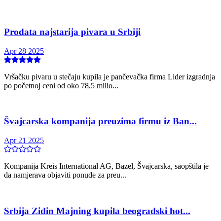
Prodata najstarija pivara u Srbiji
Apr 28 2025
Vršačku pivaru u stečaju kupila je pančevačka firma Lider izgradnja
po početnoj ceni od oko 78,5 milio...
Švajcarska kompanija preuzima firmu iz Ban...
Apr 21 2025
Kompanija Kreis International AG, Bazel, Švajcarska, saopštila je
da namjerava objaviti ponude za preu...
Srbija Ziđin Majning kupila beogradski hot...