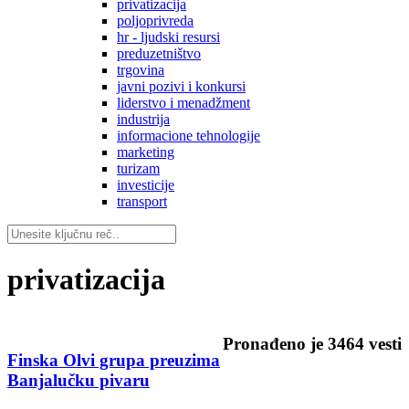
privatizacija
poljoprivreda
hr - ljudski resursi
preduzetništvo
trgovina
javni pozivi i konkursi
liderstvo i menadžment
industrija
informacione tehnologije
marketing
turizam
investicije
transport
privatizacija
Pronađeno je
3464
vesti
Finska Olvi grupa preuzima
Banjalučku pivaru