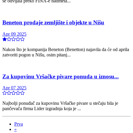
se odvijala preko FINA-e nadmeta...
Beneton prodaje zemljište i objekte u Nišu
Apr 09 2025
Nakon što je kompanija Beneton (Benetton) najavila da će od aprila
zatvoriti pogon u Nišu, osim pitanj...
Za kupovinu Vršačke pivare ponuda u iznosu...
Apr 07 2025
Najbolji ponuđač za kupovinu Vršačke pivare u stečaju bila je
pančevača firma Lider izgradnja koja je ...
Prva
«