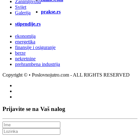
Zanimljivosti
Svijet
prakse.rs
Galerija
stipendije.rs
ekonomija
energetika
finansije i osiguranje
berze
nekretnine
prehrambena industrija
Copyright ©
• Poslovnojutro.com - ALL RIGHTS RESERVED
Prijavite se na Vaš nalog