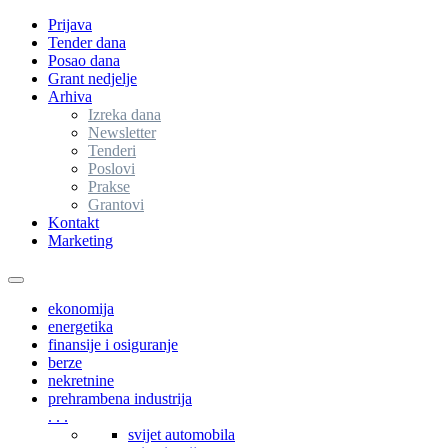
Prijava
Tender dana
Posao dana
Grant nedjelje
Arhiva
Izreka dana
Newsletter
Tenderi
Poslovi
Prakse
Grantovi
Kontakt
Marketing
Toggle
navigation
ekonomija
energetika
finansije i osiguranje
berze
nekretnine
prehrambena industrija
. . .
svijet automobila