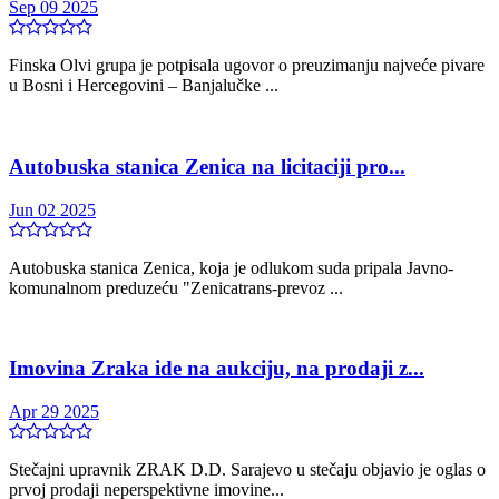
Sep 09 2025
Finska Olvi grupa je potpisala ugovor o preuzimanju najveće pivare
u Bosni i Hercegovini – Banjalučke ...
Autobuska stanica Zenica na licitaciji pro...
Jun 02 2025
Autobuska stanica Zenica, koja je odlukom suda pripala Javno-
komunalnom preduzeću "Zenicatrans-prevoz ...
Imovina Zraka ide na aukciju, na prodaji z...
Apr 29 2025
Stečajni upravnik ZRAK D.D. Sarajevo u stečaju objavio je oglas o
prvoj prodaji neperspektivne imovine...