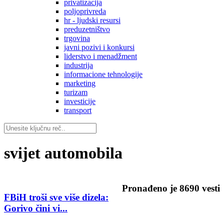
privatizacija
poljoprivreda
hr - ljudski resursi
preduzetništvo
trgovina
javni pozivi i konkursi
liderstvo i menadžment
industrija
informacione tehnologije
marketing
turizam
investicije
transport
svijet automobila
Pronađeno je
8690
vesti
FBiH troši sve više dizela:
Gorivo čini vi...