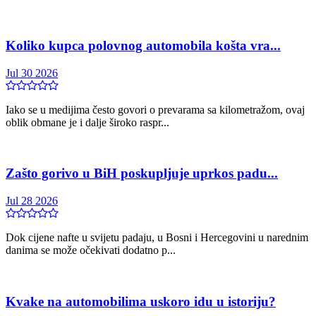
Koliko kupca polovnog automobila košta vra...
Jul 30 2026
Iako se u medijima često govori o prevarama sa kilometražom, ovaj
oblik obmane je i dalje široko raspr...
Zašto gorivo u BiH poskupljuje uprkos padu...
Jul 28 2026
Dok cijene nafte u svijetu padaju, u Bosni i Hercegovini u narednim
danima se može očekivati dodatno p...
Kvake na automobilima uskoro idu u istoriju?