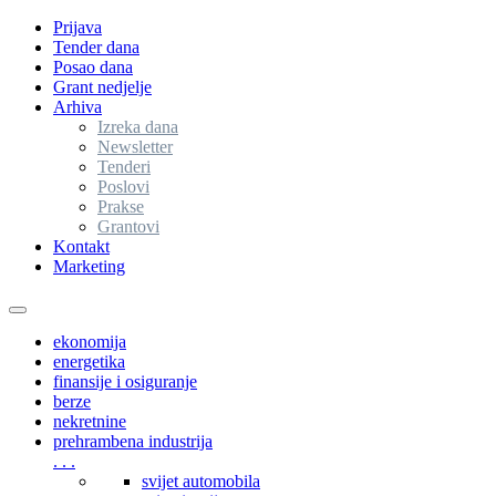
Prijava
Tender dana
Posao dana
Grant nedjelje
Arhiva
Izreka dana
Newsletter
Tenderi
Poslovi
Prakse
Grantovi
Kontakt
Marketing
Toggle
navigation
ekonomija
energetika
finansije i osiguranje
berze
nekretnine
prehrambena industrija
. . .
svijet automobila