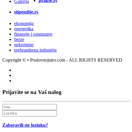
prakse.rs
Galerija
stipendije.rs
ekonomija
energetika
finansije i osiguranje
berze
nekretnine
prehrambena industrija
Copyright ©
• Poslovnojutro.com - ALL RIGHTS RESERVED
Prijavite se na Vaš nalog
Zaboravili ste lozinku?