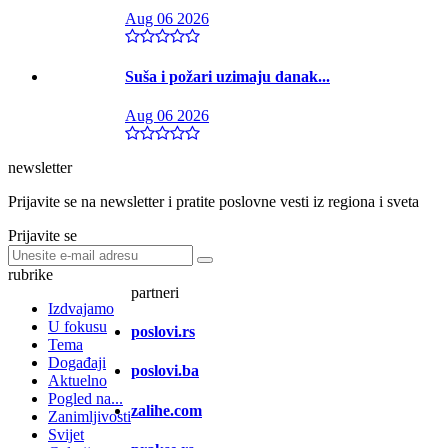
Aug 06 2026
Suša i požari uzimaju danak...
Aug 06 2026
newsletter
Prijavite se na newsletter i pratite poslovne vesti iz regiona i sveta
Prijavite se
rubrike
partneri
Izdvajamo
U fokusu
poslovi.rs
Tema
Događaji
poslovi.ba
Aktuelno
Pogled na...
zalihe.com
Zanimljivosti
Svijet