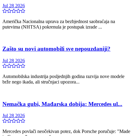
Jul 28 2026
Američka Nacionalna uprava za bezbjednost saobraćaja na
putevima (NHTSA) pokrenula je postupak izrade ...
Zašto su novi automobili sve nepouzdaniji?
Jul 28 2026
Automobilska industrija posljednjih godina razvija nove modele
brže nego ikada, ali stručnjaci upozora...
Nemačka gubi, Mađarska dobija: Mercedes ul...
Jul 28 2026
Mercedes povlači neočekivan potez, dok Porsche poručuje: "Made