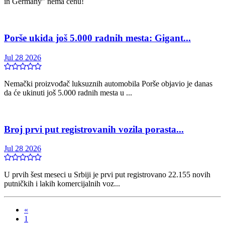
in Germany" nema cenu!
Porše ukida još 5.000 radnih mesta: Gigant...
Jul 28 2026
Nemački proizvođač luksuznih automobila Porše objavio je danas
da će ukinuti još 5.000 radnih mesta u ...
Broj prvi put registrovanih vozila porasta...
Jul 28 2026
U prvih šest meseci u Srbiji je prvi put registrovano 22.155 novih
putničkih i lakih komercijalnih voz...
«
1