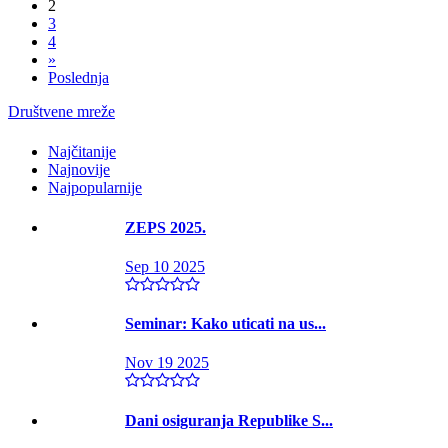
2
3
4
»
Poslednja
Društvene mreže
Najčitanije
Najnovije
Najpopularnije
ZEPS 2025.
Sep 10 2025
Seminar: Kako uticati na us...
Nov 19 2025
Dani osiguranja Republike S...