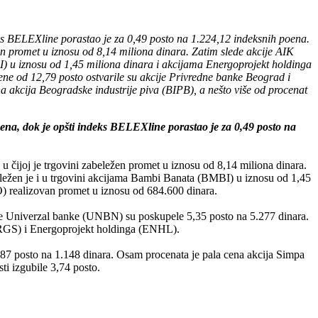
eks BELEXline porastao je za 0,49 posto na 1.224,12 indeksnih poena.
žen promet u iznosu od 8,14 miliona dinara. Zatim slede akcije AIK
I) u iznosu od 1,45 miliona dinara i akcijama Energoprojekt holdinga
ene od 12,79 posto ostvarile su akcije Privredne banke Beograd i
a akcija Beogradske industrije piva (BIPB), a nešto više od procenat
oena, dok je opšti indeks BELEXline porastao je za 0,49 posto na
u čijoj je trgovini zabeležen promet u iznosu od 8,14 miliona dinara.
eležen je i u trgovini akcijama Bambi Banata (BMBI) u iznosu od 1,45
O) realizovan promet u iznosu od 684.600 dinara.
ije Univerzal banke (UNBN) su poskupele 5,35 posto na 5.277 dinara.
 (PRGS) i Energoprojekt holdinga (ENHL).
87 posto na 1.148 dinara. Osam procenata je pala cena akcija Simpa
ti izgubile 3,74 posto.