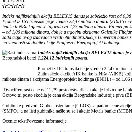
Jun 22 2010
Indeks najlikvidnijih akcija BELEX15 danas je zabeležio rast od 0,38
Promet iz 165 transakcije je vredeo 22,47 miliona dinara (216.153 evr
banke iz Niša kojima se trgovalo za 2,73 miliona dinara. Promet pre
– od 1,06 miliona dinara, dok je u trgovini akcijama Galenike Fitofa
sada acija ovog izdavaoca vredi 688 dinara.Akcije Univerzal banke su
na vrednosti su dobile akcije Progresa i Energoprojekt holdinga.
Indeks najlikvidnijih akcija BELEX15 danas je za
1.224,12 indeksnih poena.
Promet iz 165 transakcije je vredeo 22,47 miliona 
Zatim slede akcije AIK banke iz Niša (AIKB) kojim
miliona dinara i akcijama Energoprojekt holdinga (ENHL) – od 1,06 m
Dvocifren rast cene od 12,79 posto ostvarile su akcije Privredne b
Gotovo tri posto skočila je cena akcija Beogradske industrije piva (
Gubitnike predvodi Globos osiguranje (GLOS) sa padom cene akcije od
(SMPO), a na listi gubitnika našle su se i akcije Metals banke (MTBN
Ocenite tekst
Povezane informacije