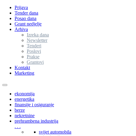
Prijava
Tender dana
Posao dana
Grant nedjelje
Arhiva
Izreka dana
Newsletter
Tenderi
Poslovi
Prakse
Grantovi
Kontakt
Marketing
Toggle
navigation
ekonomija
energetika
finansije i osiguranje
berze
nekretnine
prehrambena industrija
. . .
svijet automobila