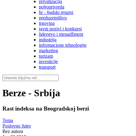
privatizacija
poljoprivreda
hr - ljudski resursi
preduzetništvo
trgovina
javni pozivi i konkursi
liderstvo i menadžment
industrija
informacione tehnologije
marketing
turizam
investicije
transport
Berze - Srbija
Rast indeksa na Beogradskoj berzi
Tema
Poslovno Jutro
Bez autora