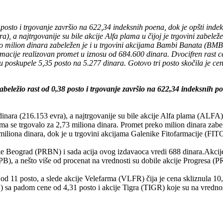
 posto i trgovanje završio na 622,34 indeksnih poena, dok je opšti ind
a), a najtrgovanije su bile akcije Alfa plama u čijoj je trgovini zabele
ko milion dinara zabeležen je i u trgovini akcijama Bambi Banata (BMB
rmacije realizovan promet u iznosu od 684.600 dinara. Dvocifren rast c
 poskupele 5,35 posto na 5.277 dinara. Gotovo tri posto skočila je cen
beležio rast od 0,38 posto i trgovanje završio na 622,34 indeksnih p
dinara (216.153 evra), a najtrgovanije su bile akcije Alfa plama (ALFA) 
a se trgovalo za 2,73 miliona dinara. Promet preko milion dinara zab
iliona dinara, dok je u trgovini akcijama Galenike Fitofarmacije (FIT
anke Beograd (PRBN) i sada acija ovog izdavaoca vredi 688 dinara.Akc
BIPB), a nešto više od procenat na vrednosti su dobile akcije Progresa
 11 posto, a slede akcije Velefarma (VLFR) čija je cena skliznula 10,
) sa padom cene od 4,31 posto i akcije Tigra (TIGR) koje su na vrednos