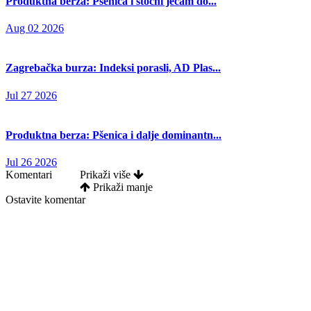
Produktna berza: Pšenica i stočni ječam do...
Aug 02 2026
Zagrebačka burza: Indeksi porasli, AD Plas...
Jul 27 2026
Produktna berza: Pšenica i dalje dominantn...
Jul 26 2026
Komentari
Prikaži više
Prikaži manje
Ostavite komentar