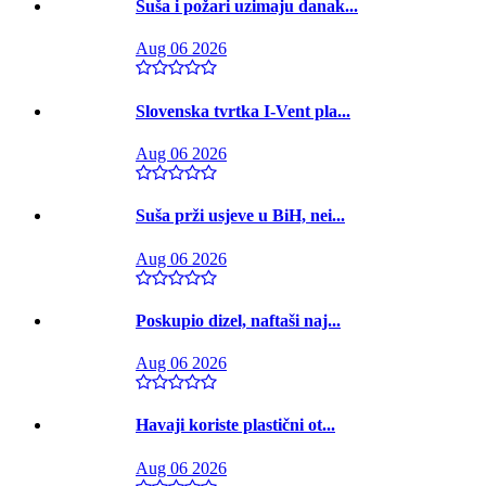
Suša i požari uzimaju danak...
Aug 06 2026
Slovenska tvrtka I-Vent pla...
Aug 06 2026
Suša prži usjeve u BiH, nei...
Aug 06 2026
Poskupio dizel, naftaši naj...
Aug 06 2026
Havaji koriste plastični ot...
Aug 06 2026