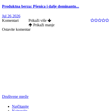
Produktna berza: Pšenica i dalje dominantn...
Jul 26 2026
Komentari
Prikaži više
Prikaži manje
Ostavite komentar
Društvene mreže
Najčitanije
Najnovije