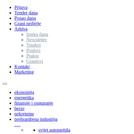
Prijava
Tender dana
Posao dana
Grant nedjelje
Arhiva
Izreka dana
Newsletter
Tenderi
Poslovi
Prakse
Grantovi
Kontakt
Marketing
Toggle
navigation
ekonomija
energetika
finansije i osiguranje
berze
nekretnine
prehrambena industrija
. . .
svijet automobila