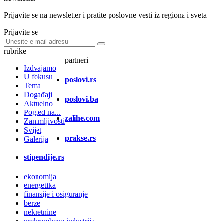
Prijavite se na newsletter i pratite poslovne vesti iz regiona i sveta
Prijavite se
rubrike
partneri
Izdvajamo
U fokusu
poslovi.rs
Tema
Događaji
poslovi.ba
Aktuelno
Pogled na...
zalihe.com
Zanimljivosti
Svijet
prakse.rs
Galerija
stipendije.rs
ekonomija
energetika
finansije i osiguranje
berze
nekretnine
prehrambena industrija