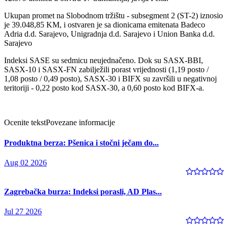
Ukupan promet na Slobodnom tržištu - subsegment 2 (ST-2) iznosio
je 39.048,85 KM, i ostvaren je sa dionicama emitenata Badeco
Adria d.d. Sarajevo, Unigradnja d.d. Sarajevo i Union Banka d.d.
Sarajevo
Indeksi SASE su sedmicu neujednačeno. Dok su SASX-BBI,
SASX-10 i SASX-FN zabilježili porast vrijednosti (1,19 posto /
1,08 posto / 0,49 posto), SASX-30 i BIFX su završili u negativnoj
teritoriji - 0,22 posto kod SASX-30, a 0,60 posto kod BIFX-a.
Ocenite tekst
Povezane informacije
Produktna berza: Pšenica i stočni ječam do...
Aug 02 2026
Zagrebačka burza: Indeksi porasli, AD Plas...
Jul 27 2026