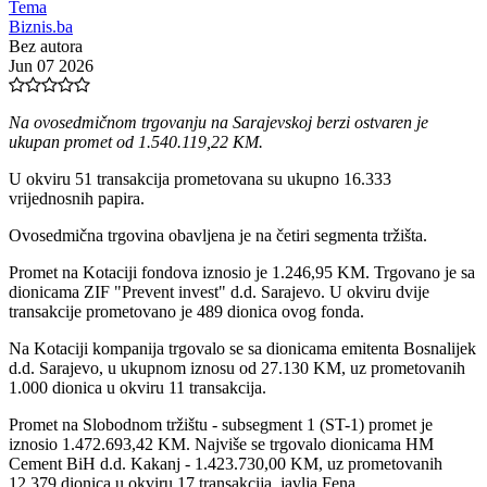
Tema
Biznis.ba
Bez autora
Jun 07 2026
Na ovosedmičnom trgovanju na Sarajevskoj berzi ostvaren je
ukupan promet od 1.540.119,22 KM.
U okviru 51 transakcija prometovana su ukupno 16.333
vrijednosnih papira.
Ovosedmična trgovina obavljena je na četiri segmenta tržišta.
Promet na Kotaciji fondova iznosio je 1.246,95 KM. Trgovano je sa
dionicama ZIF "Prevent invest" d.d. Sarajevo. U okviru dvije
transakcije prometovano je 489 dionica ovog fonda.
Na Kotaciji kompanija trgovalo se sa dionicama emitenta Bosnalijek
d.d. Sarajevo, u ukupnom iznosu od 27.130 KM, uz prometovanih
1.000 dionica u okviru 11 transakcija.
Promet na Slobodnom tržištu - subsegment 1 (ST-1) promet je
iznosio 1.472.693,42 KM. Najviše se trgovalo dionicama HM
Cement BiH d.d. Kakanj - 1.423.730,00 KM, uz prometovanih
12.379 dionica u okviru 17 transakcija, javlja Fena.