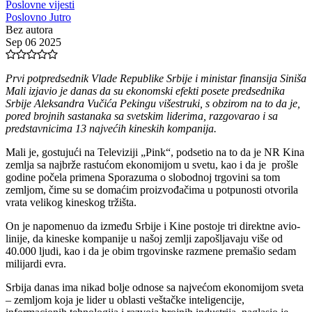
Poslovne vijesti
Poslovno Jutro
Bez autora
Sep 06 2025
Prvi potpredsednik Vlade Republike Srbije i ministar finansija Siniša
Mali izjavio je danas da su ekonomski efekti posete predsednika
Srbije Aleksandra Vučića Pekingu višestruki, s obzirom na to da je,
pored brojnih sastanaka sa svetskim liderima, razgovarao i sa
predstavnicima 13 najvećih kineskih kompanija.
Mali je, gostujući na Televiziji „Pink“, podsetio na to da je NR Kina
zemlja sa najbrže rastućom ekonomijom u svetu, kao i da je prošle
godine počela primena Sporazuma o slobodnoj trgovini sa tom
zemljom, čime su se domaćim proizvođačima u potpunosti otvorila
vrata velikog kineskog tržišta.
On je napomenuo da između Srbije i Kine postoje tri direktne avio-
linije, da kineske kompanije u našoj zemlji zapošljavaju više od
40.000 ljudi, kao i da je obim trgovinske razmene premašio sedam
milijardi evra.
Srbija danas ima nikad bolje odnose sa najvećom ekonomijom sveta
– zemljom koja je lider u oblasti veštačke inteligencije,