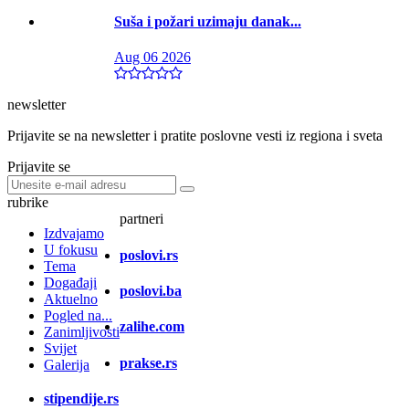
Suša i požari uzimaju danak...
Aug 06 2026
newsletter
Prijavite se na newsletter i pratite poslovne vesti iz regiona i sveta
Prijavite se
rubrike
partneri
Izdvajamo
U fokusu
poslovi.rs
Tema
Događaji
poslovi.ba
Aktuelno
Pogled na...
zalihe.com
Zanimljivosti
Svijet
prakse.rs
Galerija
stipendije.rs