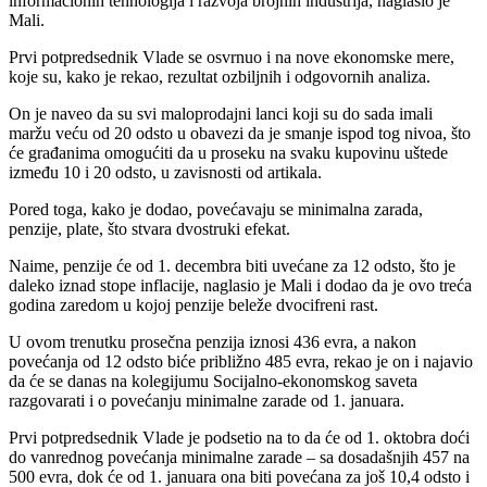
informacionih tehnologija i razvoja brojnih industrija, naglasio je
Mali.
Prvi potpredsednik Vlade se osvrnuo i na nove ekonomske mere,
koje su, kako je rekao, rezultat ozbiljnih i odgovornih analiza.
On je naveo da su svi maloprodajni lanci koji su do sada imali
maržu veću od 20 odsto u obavezi da je smanje ispod tog nivoa, što
će građanima omogućiti da u proseku na svaku kupovinu uštede
između 10 i 20 odsto, u zavisnosti od artikala.
Pored toga, kako je dodao, povećavaju se minimalna zarada,
penzije, plate, što stvara dvostruki efekat.
Naime, penzije će od 1. decembra biti uvećane za 12 odsto, što je
daleko iznad stope inflacije, naglasio je Mali i dodao da je ovo treća
godina zaredom u kojoj penzije beleže dvocifreni rast.
U ovom trenutku prosečna penzija iznosi 436 evra, a nakon
povećanja od 12 odsto biće približno 485 evra, rekao je on i najavio
da će se danas na kolegijumu Socijalno-ekonomskog saveta
razgovarati i o povećanju minimalne zarade od 1. januara.
Prvi potpredsednik Vlade je podsetio na to da će od 1. oktobra doći
do vanrednog povećanja minimalne zarade – sa dosadašnjih 457 na
500 evra, dok će od 1. januara ona biti povećana za još 10,4 odsto i