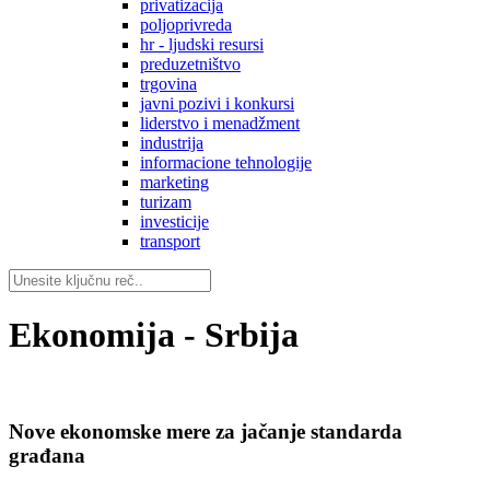
privatizacija
poljoprivreda
hr - ljudski resursi
preduzetništvo
trgovina
javni pozivi i konkursi
liderstvo i menadžment
industrija
informacione tehnologije
marketing
turizam
investicije
transport
Ekonomija - Srbija
Nove ekonomske mere za jačanje standarda
građana