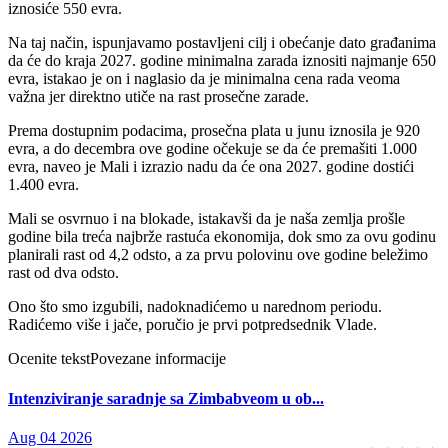
iznosiće 550 evra.
Na taj način, ispunjavamo postavljeni cilj i obećanje dato građanima
da će do kraja 2027. godine minimalna zarada iznositi najmanje 650
evra, istakao je on i naglasio da je minimalna cena rada veoma
važna jer direktno utiče na rast prosečne zarade.
Prema dostupnim podacima, prosečna plata u junu iznosila je 920
evra, a do decembra ove godine očekuje se da će premašiti 1.000
evra, naveo je Mali i izrazio nadu da će ona 2027. godine dostići
1.400 evra.
Mali se osvrnuo i na blokade, istakavši da je naša zemlja prošle
godine bila treća najbrže rastuća ekonomija, dok smo za ovu godinu
planirali rast od 4,2 odsto, a za prvu polovinu ove godine beležimo
rast od dva odsto.
Ono što smo izgubili, nadoknadićemo u narednom periodu.
Radićemo više i jače, poručio je prvi potpredsednik Vlade.
Ocenite tekst
Povezane informacije
Intenziviranje saradnje sa Zimbabveom u ob...
Aug 04 2026