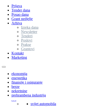
Prijava
Tender dana
Posao dana
Grant nedjelje
Arhiva
Izreka dana
Newsletter
Tenderi
Poslovi
Prakse
Grantovi
Kontakt
Marketing
Toggle
navigation
ekonomija
energetika
finansije i osiguranje
berze
nekretnine
prehrambena industrija
. . .
svijet automobila