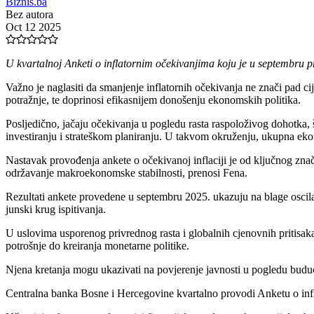
Biznis.ba
Bez autora
Oct 12 2025
U kvartalnoj Anketi o inflatornim očekivanjima koju je u septembru p
Važno je naglasiti da smanjenje inflatornih očekivanja ne znači pad ci
potražnje, te doprinosi efikasnijem donošenju ekonomskih politika.
Posljedično, jačaju očekivanja u pogledu rasta raspoloživog dohotka, 
investiranju i strateškom planiranju. U takvom okruženju, ukupna eko
Nastavak provođenja ankete o očekivanoj inflaciji je od ključnog zna
održavanje makroekonomske stabilnosti, prenosi Fena.
Rezultati ankete provedene u septembru 2025. ukazuju na blage oscilaci
junski krug ispitivanja.
U uslovima usporenog privrednog rasta i globalnih cjenovnih pritisaka
potrošnje do kreiranja monetarne politike.
Njena kretanja mogu ukazivati na povjerenje javnosti u pogledu buduć
Centralna banka Bosne i Hercegovine kvartalno provodi Anketu o infla