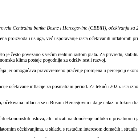
rovela Centralna banka Bosne i Hercegovine (CBBiH), očekivanja za 202
jena proizvoda i usluga, već usporavanje rasta očekivanih inflatornih p
što je često povezano s većim realnim rastom plata. Za privredu, stabiln
nomska klima postaje pogodnija za održiv rast i razvoj.
čaja jer omogućava pravovremeno praćenje promjena u percepciji ekonom
je očekivane inflacije za posmatrani period. Za tekuću 2025. ista iznos
, očekivana inflacija se u Bosni i Hercegovini i dalje nalazi u fokusu 
ih ekonomskih uslova, ali i uticati na donošenje odluka u privatnom i 
tornim očekivanjima, u skladu s rastućim interesom domaćih i stranih i