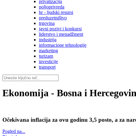
privatizacija
poljoprivreda
hr - ljudski resursi
preduzetništvo
trgovina
javni pozivi i konkursi
liderstvo i menadžment
industrija
informacione tehnologije
marketing
turizam
investicije
transport
Ekonomija - Bosna i Hercegovi
Očekivana inflacija za ovu godinu 3,5 posto, a za na
Pogled na...