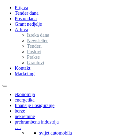
Prijava
Tender dana
Posao dana
Grant nedjelje
Arhiva
Izreka dana
Newsletter
Tenderi
Poslovi
Prakse
Grantovi
Kontakt
Marketing
Toggle
navigation
ekonomija
energetika
finansije i osiguranje
berze
nekretnine
prehrambena industrija
. . .
svijet automobila