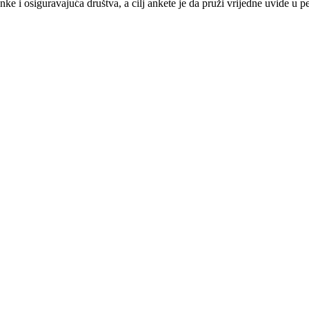
ke i osiguravajuća društva, a cilj ankete je da pruži vrijedne uvide u pe