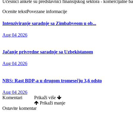
Učesnici ankete su predstavnici finansijskog sektora - komercijalne ban
Ocenite tekst
Povezane informacije
Intenziviranje saradnje sa Zimbabveom u ob...
Aug 04 2026
Jačanje privredne saradnje sa Uzbekistanom
Aug 04 2026
NBS: Rast BDP-a u drugom tromesečju 3,6 odsto
Aug 04 2026
Komentari
Prikaži više
Prikaži manje
Ostavite komentar