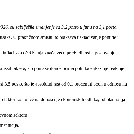
6. su zabilježila smanjenje sa 3,2 posto u junu na 3,1 posto.
ritisaka. U praktičnom smislu, to olakšava usklađivanje ponude i
a inflacijska očekivanja znače veću predvidivost u poslovanju,
skih aktera, što pomaže donosiocima politika efikasnije reakcije i
i 3,5 posto, što je apsolutni rast od 0,1 procentni poen u odnosu na
kao faktor koji utiče na donošenje ekonomskih odluka, od planiranja
javnom sektoru.
nstitucija.