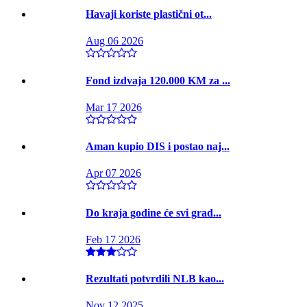
Havaji koriste plastični ot...
Aug 06 2026
Fond izdvaja 120.000 KM za ...
Mar 17 2026
Aman kupio DIS i postao naj...
Apr 07 2026
Do kraja godine će svi grad...
Feb 17 2026
Rezultati potvrdili NLB kao...
Nov 12 2025