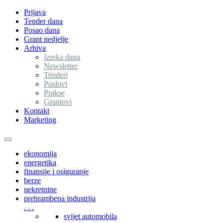
Prijava
Tender dana
Posao dana
Grant nedjelje
Arhiva
Izreka dana
Newsletter
Tenderi
Poslovi
Prakse
Grantovi
Kontakt
Marketing
Toggle
navigation
ekonomija
energetika
finansije i osiguranje
berze
nekretnine
prehrambena industrija
. . .
svijet automobila