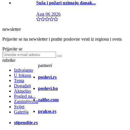
Suša i požari uzimaju danak...
Aug 06 2026
newsletter
Prijavite se na newsletter i pratite poslovne vesti iz regiona i sveta
Prijavite se
rubrike
partneri
Izdvajamo
U fokusu
poslovi.rs
Tema
Događaji
poslovi.ba
Aktuelno
Pogled na...
zalihe.com
Zanimljivosti
Svijet
prakse.rs
Galerija
stipendije.rs