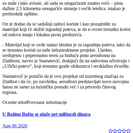
za male i lake avione, ali sada su mogućnosti znatno veće – pista
dužine 2,5 kilometra omogućiće sletanje i većih letelica, istakao je
predsednik opštine.
On je dodao da se sadašnji radovi koriste i kao pozajmište za
materijal koji će služiti izgradnji puteva, te da u ovom trenutku korist
od radova imaju i lokalna javna preduzeća.
- Materijal koji se ovde nalazi idealan je za izgradnju puteva, tako da
se trenutno koristi za naše infrastrukturne projekte. Ujedno,
sređujemo i pripremamo teren za buduću pistu aerodroma na
Zlatiboru, naveo je Stamatović, dodajući da na radovima učestvuju i
„Užički putevi“, koji trenutno grade obilaznicu i reciklažno dvorište.
Stamatović je poručio da je ovo projekat od izuzetnog značaja za
Zlatibor i da će, po završetku, aerodrom predstavljati novu razvojnu
šansu ne samo za turističku ponudu već i za privredu čitavog
regiona.
Ocenite tekst
Povezane informacije
U Bajinu Baštu se ulaže pet milijardi dinara
Aug 06 2026