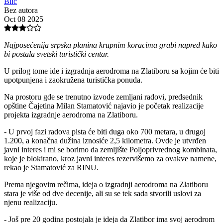
Blic
Bez autora
Oct 08 2025
Najposećenija srpska planina krupnim koracima grabi napred kako
bi postala svetski turistički centar.
U prilog tome ide i izgradnja aerodroma na Zlatiboru sa kojim će biti
upotpunjena i zaokružena turistička ponuda.
Na prostoru gde se trenutno izvode zemljani radovi, predsednik
opštine Čajetina Milan Stamatović najavio je početak realizacije
projekta izgradnje aerodroma na Zlatiboru.
- U prvoj fazi radova pista će biti duga oko 700 metara, u drugoj
1.200, a konačna dužina iznosiće 2,5 kilometra. Ovde je utvrđen
javni interes i mi se borimo da zemljište Poljoprivrednog kombinata,
koje je blokirano, kroz javni interes rezervišemo za ovakve namene,
rekao je Stamatović za RINU.
Prema njegovim rečima, ideja o izgradnji aerodroma na Zlatiboru
stara je više od dve decenije, ali su se tek sada stvorili uslovi za
njenu realizaciju.
- Još pre 20 godina postojala je ideja da Zlatibor ima svoj aerodrom