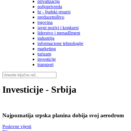
privatizacija
poljoprivreda
hr - ljudski resursi
preduzetništvo
trgovina
javni pozivi i konkursi
liderstvo i menadžment
industrija
informacione tehnologije
marketing
turizam
investicije
transport
Investicije - Srbija
Najpoznatija srpska planina dobija svoj aerodrom
Poslovne vijesti