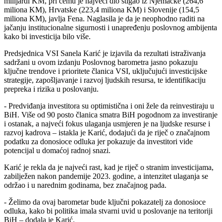
milijardi KM, pri čemu je najveći dio stigao iz Njemačke (264,6
miliona KM), Hrvatske (223,4 miliona KM) i Slovenije (154,5
miliona KM), javlja Fena. Naglasila je da je neophodno raditi na
jačanju institucionalne sigurnosti i unapređenju poslovnog ambijenta
kako bi investicija bilo više.
Predsjednica VSI Sanela Karić je izjavila da rezultati istraživanja
sadržani u ovom izdanju Poslovnog barometra jasno pokazuju
ključne trendove i prioritete članica VSI, uključujući investicijske
strategije, zapošljavanje i razvoj ljudskih resursa, te identifikaciju
prepreka i rizika u poslovanju.
- Predviđanja investitora su optimistična i oni žele da reinvestiraju u
BiH. Više od 90 posto članica smatra BiH pogodnom za investiranje
i ostanak, a najveći fokus ulaganja usmjeren je na ljudske resurse i
razvoj kadrova – istakla je Karić, dodajući da je riječ o značajnom
podatku za donosioce odluka jer pokazuje da investitori vide
potencijal u domaćoj radnoj snazi.
Karić je rekla da je najveći rast, kad je riječ o stranim investicijama,
zabilježen nakon pandemije 2023. godine, a intenzitet ulaganja se
održao i u narednim godinama, bez značajnog pada.
- Želimo da ovaj barometar bude ključni pokazatelj za donosioce
odluka, kako bi politika imala stvarni uvid u poslovanje na teritoriji
BiH – dodala je Karić.