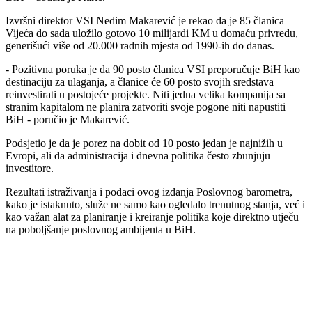
Izvršni direktor VSI Nedim Makarević je rekao da je 85 članica
Vijeća do sada uložilo gotovo 10 milijardi KM u domaću privredu,
generišući više od 20.000 radnih mjesta od 1990-ih do danas.
- Pozitivna poruka je da 90 posto članica VSI preporučuje BiH kao
destinaciju za ulaganja, a članice će 60 posto svojih sredstava
reinvestirati u postojeće projekte. Niti jedna velika kompanija sa
stranim kapitalom ne planira zatvoriti svoje pogone niti napustiti
BiH - poručio je Makarević.
Podsjetio je da je porez na dobit od 10 posto jedan je najnižih u
Evropi, ali da administracija i dnevna politika često zbunjuju
investitore.
Rezultati istraživanja i podaci ovog izdanja Poslovnog barometra,
kako je istaknuto, služe ne samo kao ogledalo trenutnog stanja, već i
kao važan alat za planiranje i kreiranje politika koje direktno utječu
na poboljšanje poslovnog ambijenta u BiH.