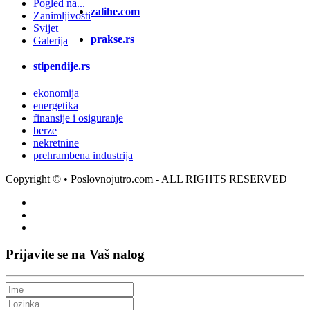
Pogled na...
zalihe.com
Zanimljivosti
Svijet
prakse.rs
Galerija
stipendije.rs
ekonomija
energetika
finansije i osiguranje
berze
nekretnine
prehrambena industrija
Copyright ©
• Poslovnojutro.com - ALL RIGHTS RESERVED
Prijavite se na Vaš nalog