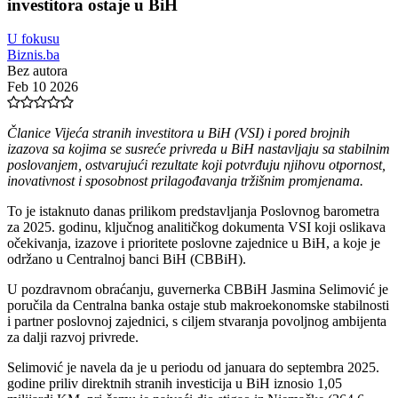
investitora ostaje u BiH
U fokusu
Biznis.ba
Bez autora
Feb 10 2026
Članice Vijeća stranih investitora u BiH (VSI) i pored brojnih
izazova sa kojima se susreće privreda u BiH nastavljaju sa stabilnim
poslovanjem, ostvarujući rezultate koji potvrđuju njihovu otpornost,
inovativnost i sposobnost prilagođavanja tržišnim promjenama.
To je istaknuto danas prilikom predstavljanja Poslovnog barometra
za 2025. godinu, ključnog analitičkog dokumenta VSI koji oslikava
očekivanja, izazove i prioritete poslovne zajednice u BiH, a koje je
održano u Centralnoj banci BiH (CBBiH).
U pozdravnom obraćanju, guvernerka CBBiH Jasmina Selimović je
poručila da Centralna banka ostaje stub makroekonomske stabilnosti
i partner poslovnoj zajednici, s ciljem stvaranja povoljnog ambijenta
za dalji razvoj privrede.
Selimović je navela da je u periodu od januara do septembra 2025.
godine priliv direktnih stranih investicija u BiH iznosio 1,05