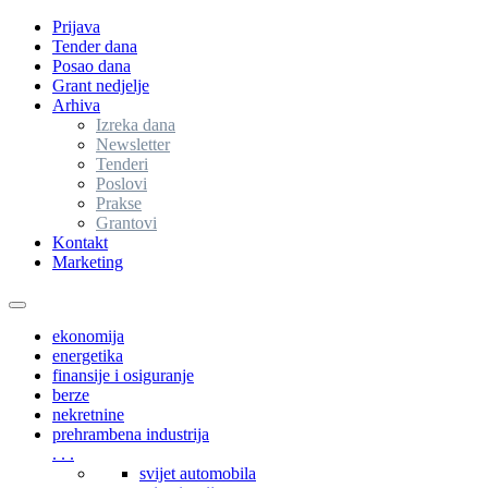
Prijava
Tender dana
Posao dana
Grant nedjelje
Arhiva
Izreka dana
Newsletter
Tenderi
Poslovi
Prakse
Grantovi
Kontakt
Marketing
Toggle
navigation
ekonomija
energetika
finansije i osiguranje
berze
nekretnine
prehrambena industrija
. . .
svijet automobila