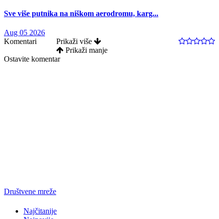
Sve više putnika na niškom aerodromu, karg...
Aug 05 2026
Komentari
Prikaži više
Prikaži manje
Ostavite komentar
Društvene mreže
Najčitanije