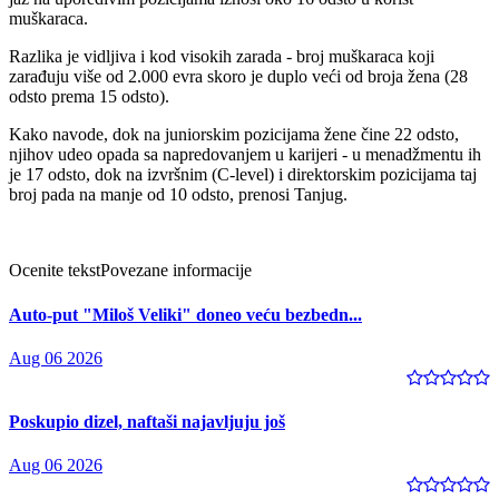
muškaraca.
Razlika je vidljiva i kod visokih zarada - broj muškaraca koji
zarađuju više od 2.000 evra skoro je duplo veći od broja žena (28
odsto prema 15 odsto).
Kako navode, dok na juniorskim pozicijama žene čine 22 odsto,
njihov udeo opada sa napredovanjem u karijeri - u menadžmentu ih
je 17 odsto, dok na izvršnim (C-level) i direktorskim pozicijama taj
broj pada na manje od 10 odsto, prenosi Tanjug.
Ocenite tekst
Povezane informacije
Auto-put "Miloš Veliki" doneo veću bezbedn...
Aug 06 2026
Poskupio dizel, naftaši najavljuju još
Aug 06 2026