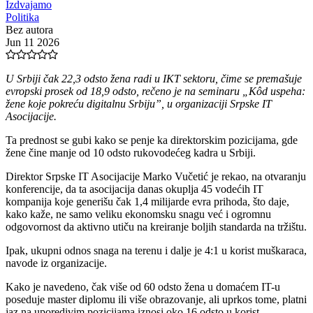
Izdvajamo
Politika
Bez autora
Jun 11 2026
U Srbiji čak 22,3 odsto žena radi u IKT sektoru, čime se premašuje
evropski prosek od 18,9 odsto, rečeno je na seminaru „Kôd uspeha:
žene koje pokreću digitalnu Srbiju”, u organizaciji Srpske IT
Asocijacije.
Ta prednost se gubi kako se penje ka direktorskim pozicijama, gde
žene čine manje od 10 odsto rukovodećeg kadra u Srbiji.
Direktor Srpske IT Asocijacije Marko Vučetić je rekao, na otvaranju
konferencije, da ta asocijacija danas okuplja 45 vodećih IT
kompanija koje generišu čak 1,4 milijarde evra prihoda, što daje,
kako kaže, ne samo veliku ekonomsku snagu već i ogromnu
odgovornost da aktivno utiču na kreiranje boljih standarda na tržištu.
Ipak, ukupni odnos snaga na terenu i dalje je 4:1 u korist muškaraca,
navode iz organizacije.
Kako je navedeno, čak više od 60 odsto žena u domaćem IT-u
poseduje master diplomu ili više obrazovanje, ali uprkos tome, platni
jaz na uporedivim pozicijama iznosi oko 16 odsto u korist