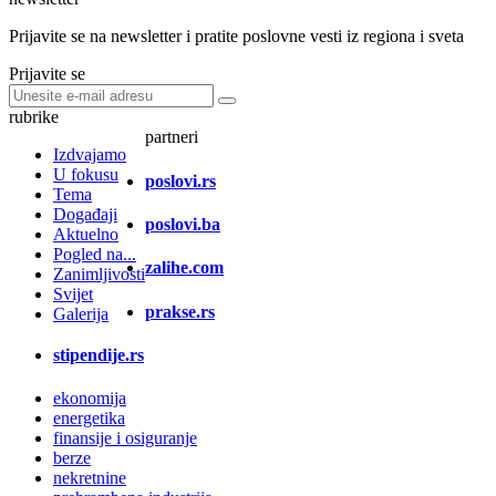
Prijavite se na newsletter i pratite poslovne vesti iz regiona i sveta
Prijavite se
rubrike
partneri
Izdvajamo
U fokusu
poslovi.rs
Tema
Događaji
poslovi.ba
Aktuelno
Pogled na...
zalihe.com
Zanimljivosti
Svijet
prakse.rs
Galerija
stipendije.rs
ekonomija
energetika
finansije i osiguranje
berze
nekretnine