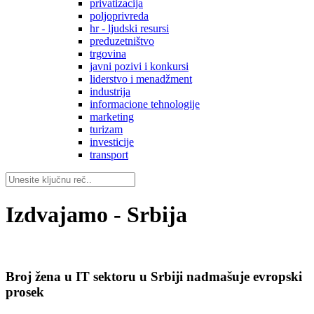
privatizacija
poljoprivreda
hr - ljudski resursi
preduzetništvo
trgovina
javni pozivi i konkursi
liderstvo i menadžment
industrija
informacione tehnologije
marketing
turizam
investicije
transport
Izdvajamo - Srbija
Broj žena u IT sektoru u Srbiji nadmašuje evropski
prosek