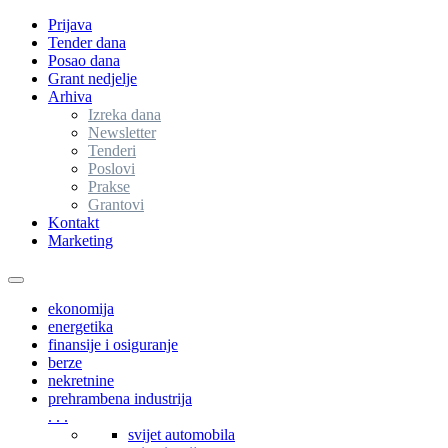
Prijava
Tender dana
Posao dana
Grant nedjelje
Arhiva
Izreka dana
Newsletter
Tenderi
Poslovi
Prakse
Grantovi
Kontakt
Marketing
Toggle
navigation
ekonomija
energetika
finansije i osiguranje
berze
nekretnine
prehrambena industrija
. . .
svijet automobila