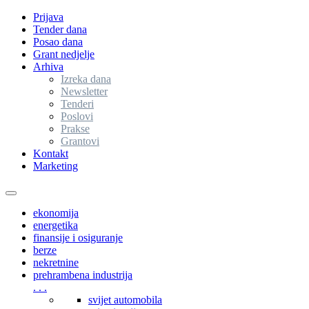
Prijava
Tender dana
Posao dana
Grant nedjelje
Arhiva
Izreka dana
Newsletter
Tenderi
Poslovi
Prakse
Grantovi
Kontakt
Marketing
Toggle
navigation
ekonomija
energetika
finansije i osiguranje
berze
nekretnine
prehrambena industrija
. . .
svijet automobila