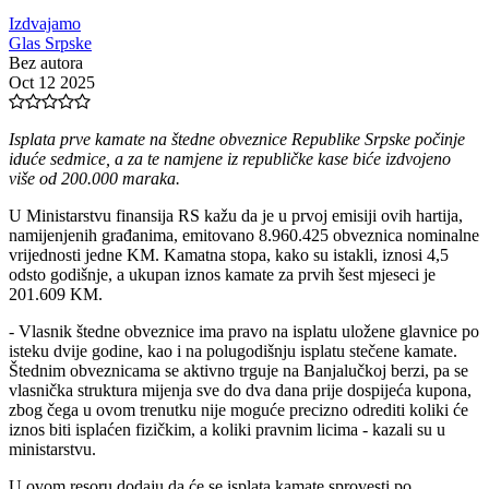
Izdvajamo
Glas Srpske
Bez autora
Oct 12 2025
Isplata prve kamate na štedne obveznice Republike Srpske počinje
iduće sedmice, a za te namjene iz republičke kase biće izdvojeno
više od 200.000 maraka.
U Ministarstvu finansija RS kažu da je u prvoj emisiji ovih hartija,
namijenjenih građanima, emitovano 8.960.425 obveznica nominalne
vrijednosti jedne KM. Kamatna stopa, kako su istakli, iznosi 4,5
odsto godišnje, a ukupan iznos kamate za prvih šest mjeseci je
201.609 KM.
- Vlasnik štedne obveznice ima pravo na isplatu uložene glavnice po
isteku dvije godine, kao i na polugodišnju isplatu stečene kamate.
Štednim obveznicama se aktivno trguje na Banjalučkoj berzi, pa se
vlasnička struktura mijenja sve do dva dana prije dospijeća kupona,
zbog čega u ovom trenutku nije moguće precizno odrediti koliki će
iznos biti isplaćen fizičkim, a koliki pravnim licima - kazali su u
ministarstvu.
U ovom resoru dodaju da će se isplata kamate sprovesti po