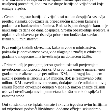
ustaljenoj proceduri, kao i za sve druge hartije od vrijednosti koje
emituje Srpska.
- Centralni registar hartija od vrijednosti na dan dospijeća sastavlja
pregled vlasnika obveznica sa pripadajućim iznosom kamate i
podacima o bankovnim računima. Rok za isplatu dospjele kamate je
najkasnije tri dana od dana dospijeća. Srpska obezbjeđuje sredstva, a
otplata ovih obaveza predstavlja prioritetnu budžetsku stavku -
istakli su u ministarstvu.
Prva emisija štednih obveznica, kako navode u ministarstvu,
pokazala je opravdanost ovog vida ulaganja i značaj u edukaciji
građana o mogućnostima investiranja na domaćem tržištu.
- Primarni cilj je postignut, jer su građani iskazali povjerenje u
investicione mogućnosti Srpske. U prvoj fazi emisije namijenjenoj
građanima realizovano je pet miliona KM, a u drugoj fazi putem
aukcije ponuda je iznosila 2,54 miliona, dok je realizovano četiri
miliona KM - naveli u ovom resoru, dodajući da će odluku o novoj
emisiji štednih obveznica donijeti Vlada RS nakon analize tržišnih
uslova i utvrđivanja novih parametara kao što su rok dospijeća i
kamatna stopa.
Oni su istakli da će isplata kamate i aktivna trgovina ovim hartijama
od vrijednosti podstaći likvidnost i dodatno oživjeti sekundarno