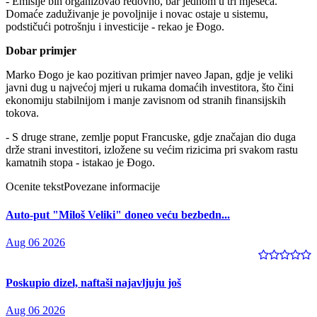
- Emisije bih organizovao redovno, bar jednom u tri mjeseca.
Domaće zaduživanje je povoljnije i novac ostaje u sistemu,
podstičući potrošnju i investicije - rekao je Đogo.
Dobar primjer
Marko Đogo je kao pozitivan primjer naveo Japan, gdje je veliki
javni dug u najvećoj mjeri u rukama domaćih investitora, što čini
ekonomiju stabilnijom i manje zavisnom od stranih finansijskih
tokova.
- S druge strane, zemlje poput Francuske, gdje značajan dio duga
drže strani investitori, izložene su većim rizicima pri svakom rastu
kamatnih stopa - istakao je Đogo.
Ocenite tekst
Povezane informacije
Auto-put "Miloš Veliki" doneo veću bezbedn...
Aug 06 2026
Poskupio dizel, naftaši najavljuju još
Aug 06 2026