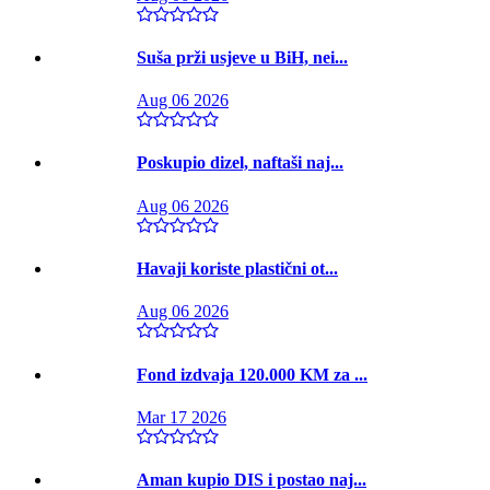
Suša prži usjeve u BiH, nei...
Aug 06 2026
Poskupio dizel, naftaši naj...
Aug 06 2026
Havaji koriste plastični ot...
Aug 06 2026
Fond izdvaja 120.000 KM za ...
Mar 17 2026
Aman kupio DIS i postao naj...