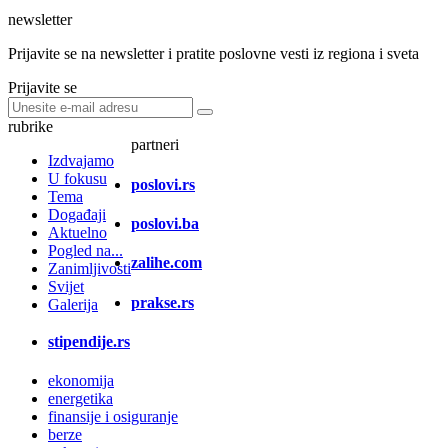
newsletter
Prijavite se na newsletter i pratite poslovne vesti iz regiona i sveta
Prijavite se
rubrike
partneri
Izdvajamo
U fokusu
poslovi.rs
Tema
Događaji
poslovi.ba
Aktuelno
Pogled na...
zalihe.com
Zanimljivosti
Svijet
prakse.rs
Galerija
stipendije.rs
ekonomija
energetika
finansije i osiguranje
berze