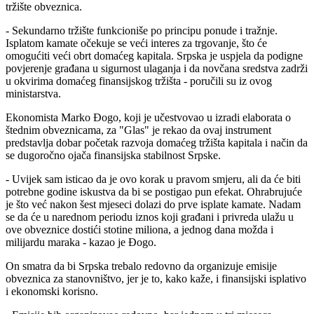
tržište obveznica.
- Sekundarno tržište funkcioniše po principu ponude i tražnje.
Isplatom kamate očekuje se veći interes za trgovanje, što će
omogućiti veći obrt domaćeg kapitala. Srpska je uspjela da podigne
povjerenje građana u sigurnost ulaganja i da novčana sredstva zadrži
u okvirima domaćeg finansijskog tržišta - poručili su iz ovog
ministarstva.
Ekonomista Marko Đogo, koji je učestvovao u izradi elaborata o
štednim obveznicama, za "Glas" je rekao da ovaj instrument
predstavlja dobar početak razvoja domaćeg tržišta kapitala i način da
se dugoročno ojača finansijska stabilnost Srpske.
- Uvijek sam isticao da je ovo korak u pravom smjeru, ali da će biti
potrebne godine iskustva da bi se postigao pun efekat. Ohrabrujuće
je što već nakon šest mjeseci dolazi do prve isplate kamate. Nadam
se da će u narednom periodu iznos koji građani i privreda ulažu u
ove obveznice dostići stotine miliona, a jednog dana možda i
milijardu maraka - kazao je Đogo.
On smatra da bi Srpska trebalo redovno da organizuje emisije
obveznica za stanovništvo, jer je to, kako kaže, i finansijski isplativo
i ekonomski korisno.