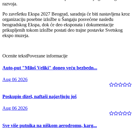
razvoja.
Po završetku Ekspa 2027 Beograd, saradnja će biti nastavljena kroz
organizaciju posebne izložbe u Šangaju posvećene nasleđu
beogradskog Ekspa, dok će deo eksponata i dokumentacije
prikupljenih tokom izložbe postati deo trajne postavke Svetskog
ekspo muzeja.
Ocenite tekst
Povezane informacije
Auto-put "Miloš Veliki" doneo veću bezbedn...
Aug 06 2026
Poskupio dizel, naftaši najavljuju još
Aug 06 2026
Sve više putnika na niškom aerodromu, karg...