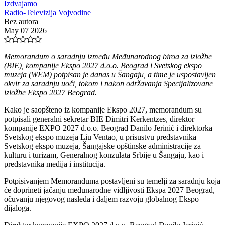
Izdvajamo
Radio-Televizija Vojvodine
Bez autora
May 07 2026
Memorandum o saradnju između Međunarodnog biroa za izložbe
(BIE), kompanije Ekspo 2027 d.o.o. Beograd i Svetskog ekspo
muzeja (WEM) potpisan je danas u Šangaju, a time je uspostavljen
okvir za saradnju uoči, tokom i nakon održavanja Specijalizovane
izložbe Ekspo 2027 Beograd.
Kako je saopšteno iz kompanije Ekspo 2027, memorandum su
potpisali generalni sekretar BIE Dimitri Kerkentzes, direktor
kompanije EXPO 2027 d.o.o. Beograd Danilo Jerinić i direktorka
Svetskog ekspo muzeja Liu Ventao, u prisustvu predstavnika
Svetskog ekspo muzeja, Šangajske opštinske administracije za
kulturu i turizam, Generalnog konzulata Srbije u Šangaju, kao i
predstavnika medija i institucija.
Potpisivanjem Memoranduma postavljeni su temelji za saradnju koja
će doprineti jačanju međunarodne vidljivosti Ekspa 2027 Beograd,
očuvanju njegovog nasleđa i daljem razvoju globalnog Ekspo
dijaloga.