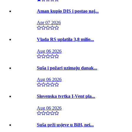
Aman kupio DIS i postao naj...
Apr 07 2026
Vlada RS uplatila 3,8 milio...
Aug 06 2026
Suša i požari uzimaju danak...
Aug 06 2026
Slovenska tvrtka I-Vent pla...
Aug 06 2026
Suša prži usjeve u BiH, nei...