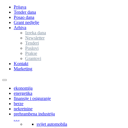
Prijava
Tender dana
Posao dana
Grant nedjelje
Arhiva
Izreka dana
Newsletter
Tenderi
Poslovi
Prakse
Grantovi
Kontakt
Marketing
Toggle
navigation
ekonomija
energetika
finansije i osiguranje
berze
nekretnine
prehrambena industrija
. . .
svijet automobila