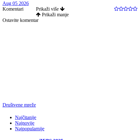
Aug 05 2026
Komentari
Prikaži više
Prikaži manje
Ostavite komentar
Društvene mreže
Najčitanije
Najnovije
Najpopularnije