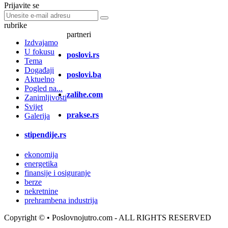
Prijavite se
rubrike
partneri
Izdvajamo
U fokusu
poslovi.rs
Tema
Događaji
poslovi.ba
Aktuelno
Pogled na...
zalihe.com
Zanimljivosti
Svijet
prakse.rs
Galerija
stipendije.rs
ekonomija
energetika
finansije i osiguranje
berze
nekretnine
prehrambena industrija
Copyright ©
• Poslovnojutro.com - ALL RIGHTS RESERVED