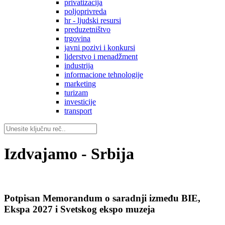
privatizacija
poljoprivreda
hr - ljudski resursi
preduzetništvo
trgovina
javni pozivi i konkursi
liderstvo i menadžment
industrija
informacione tehnologije
marketing
turizam
investicije
transport
Izdvajamo - Srbija
Potpisan Memorandum o saradnji između BIE,
Ekspa 2027 i Svetskog ekspo muzeja