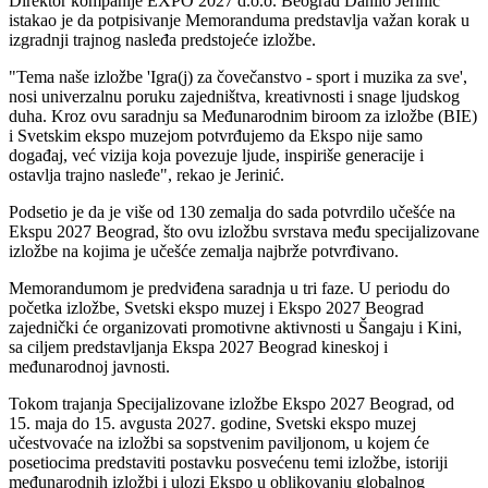
Direktor kompanije EXPO 2027 d.o.o. Beograd Danilo Jerinić
istakao je da potpisivanje Memoranduma predstavlja važan korak u
izgradnji trajnog nasleđa predstojeće izložbe.
"Tema naše izložbe 'Igra(j) za čovečanstvo - sport i muzika za sve',
nosi univerzalnu poruku zajedništva, kreativnosti i snage ljudskog
duha. Kroz ovu saradnju sa Međunarodnim biroom za izložbe (BIE)
i Svetskim ekspo muzejom potvrđujemo da Ekspo nije samo
događaj, već vizija koja povezuje ljude, inspiriše generacije i
ostavlja trajno nasleđe", rekao je Jerinić.
Podsetio je da je više od 130 zemalja do sada potvrdilo učešće na
Ekspu 2027 Beograd, što ovu izložbu svrstava među specijalizovane
izložbe na kojima je učešće zemalja najbrže potvrđivano.
Memorandumom je predviđena saradnja u tri faze. U periodu do
početka izložbe, Svetski ekspo muzej i Ekspo 2027 Beograd
zajednički će organizovati promotivne aktivnosti u Šangaju i Kini,
sa ciljem predstavljanja Ekspa 2027 Beograd kineskoj i
međunarodnoj javnosti.
Tokom trajanja Specijalizovane izložbe Ekspo 2027 Beograd, od
15. maja do 15. avgusta 2027. godine, Svetski ekspo muzej
učestvovaće na izložbi sa sopstvenim paviljonom, u kojem će
posetiocima predstaviti postavku posvećenu temi izložbe, istoriji
međunarodnih izložbi i ulozi Ekspo u oblikovanju globalnog