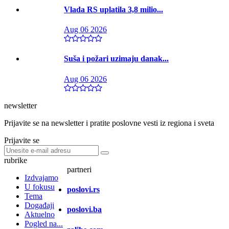
Vlada RS uplatila 3,8 milio...
Aug 06 2026
Suša i požari uzimaju danak...
Aug 06 2026
newsletter
Prijavite se na newsletter i pratite poslovne vesti iz regiona i sveta
Prijavite se
rubrike
partneri
Izdvajamo
U fokusu
poslovi.rs
Tema
Događaji
poslovi.ba
Aktuelno
Pogled na...