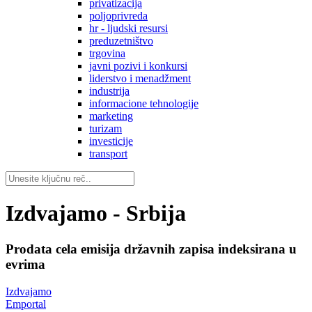
privatizacija
poljoprivreda
hr - ljudski resursi
preduzetništvo
trgovina
javni pozivi i konkursi
liderstvo i menadžment
industrija
informacione tehnologije
marketing
turizam
investicije
transport
Izdvajamo - Srbija
Prodata cela emisija državnih zapisa indeksirana u
evrima
Izdvajamo
Emportal