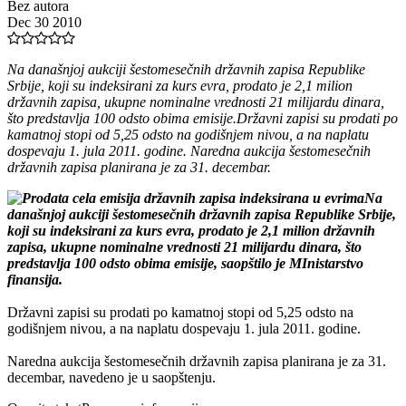
Bez autora
Dec 30 2010
Na današnjoj aukciji šestomesečnih državnih zapisa Republike
Srbije, koji su indeksirani za kurs evra, prodato je 2,1 milion
državnih zapisa, ukupne nominalne vrednosti 21 milijardu dinara,
što predstavlja 100 odsto obima emisije.Državni zapisi su prodati po
kamatnoj stopi od 5,25 odsto na godišnjem nivou, a na naplatu
dospevaju 1. jula 2011. godine. Naredna aukcija šestomesečnih
državnih zapisa planirana je za 31. decembar.
Na
današnjoj aukciji šestomesečnih državnih zapisa Republike Srbije,
koji su indeksirani za kurs evra, prodato je 2,1 milion državnih
zapisa, ukupne nominalne vrednosti 21 milijardu dinara, što
predstavlja 100 odsto obima emisije, saopštilo je MInistarstvo
finansija.
Državni zapisi su prodati po kamatnoj stopi od 5,25 odsto na
godišnjem nivou, a na naplatu dospevaju 1. jula 2011. godine.
Naredna aukcija šestomesečnih državnih zapisa planirana je za 31.
decembar, navedeno je u saopštenju.