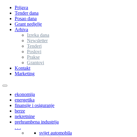
Prijava
Tender dana
Posao dana
Grant nedjelje
Arhiva
Izreka dana
Newsletter
Tenderi
Poslovi
Prakse
Grantovi
Kontakt
Marketing
Toggle
navigation
ekonomija
energetika
finansije i osiguranje
berze
nekretnine
prehrambena industrija
. . .
svijet automobila