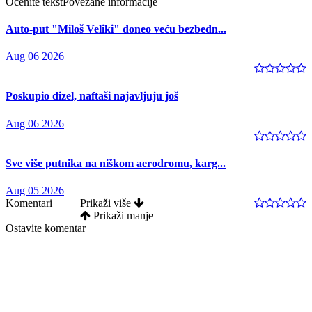
Ocenite tekst
Povezane informacije
Auto-put "Miloš Veliki" doneo veću bezbedn...
Aug 06 2026
Poskupio dizel, naftaši najavljuju još
Aug 06 2026
Sve više putnika na niškom aerodromu, karg...
Aug 05 2026
Komentari
Prikaži više
Prikaži manje
Ostavite komentar