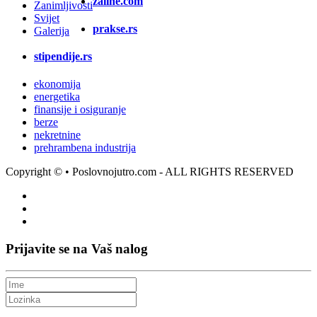
zalihe.com
Zanimljivosti
Svijet
prakse.rs
Galerija
stipendije.rs
ekonomija
energetika
finansije i osiguranje
berze
nekretnine
prehrambena industrija
Copyright ©
• Poslovnojutro.com - ALL RIGHTS RESERVED
Prijavite se na Vaš nalog