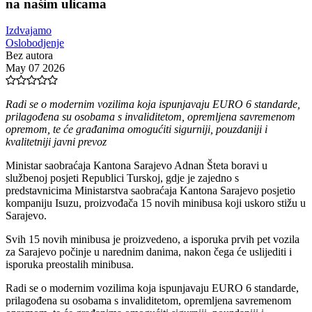
na našim ulicama
Izdvajamo
Oslobodjenje
Bez autora
May 07 2026
Radi se o modernim vozilima koja ispunjavaju EURO 6 standarde,
prilagođena su osobama s invaliditetom, opremljena savremenom
opremom, te će građanima omogućiti sigurniji, pouzdaniji i
kvalitetniji javni prevoz
Ministar saobraćaja Kantona Sarajevo Adnan Šteta boravi u
službenoj posjeti Republici Turskoj, gdje je zajedno s
predstavnicima Ministarstva saobraćaja Kantona Sarajevo posjetio
kompaniju Isuzu, proizvođača 15 novih minibusa koji uskoro stižu u
Sarajevo.
Svih 15 novih minibusa je proizvedeno, a isporuka prvih pet vozila
za Sarajevo počinje u narednim danima, nakon čega će uslijediti i
isporuka preostalih minibusa.
Radi se o modernim vozilima koja ispunjavaju EURO 6 standarde,
prilagođena su osobama s invaliditetom, opremljena savremenom