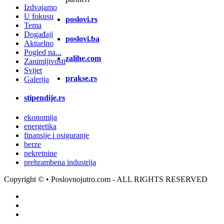
Izdvajamo
U fokusu
poslovi.rs
Tema
Događaji
poslovi.ba
Aktuelno
Pogled na...
zalihe.com
Zanimljivosti
Svijet
prakse.rs
Galerija
stipendije.rs
ekonomija
energetika
finansije i osiguranje
berze
nekretnine
prehrambena industrija
Copyright ©
• Poslovnojutro.com - ALL RIGHTS RESERVED