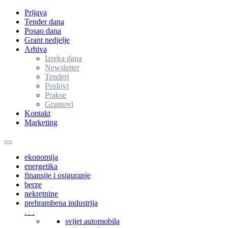
Prijava
Tender dana
Posao dana
Grant nedjelje
Arhiva
Izreka dana
Newsletter
Tenderi
Poslovi
Prakse
Grantovi
Kontakt
Marketing
Toggle
navigation
ekonomija
energetika
finansije i osiguranje
berze
nekretnine
prehrambena industrija
. . .
svijet automobila