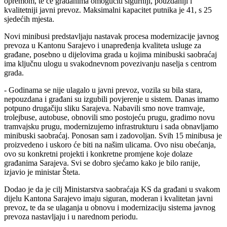
opremom, te će građanima omogućiti sigurniji, pouzdaniji i
kvalitetniji javni prevoz. Maksimalni kapacitet putnika je 41, s 25
sjedećih mjesta.
Novi minibusi predstavljaju nastavak procesa modernizacije javnog
prevoza u Kantonu Sarajevo i unapređenja kvaliteta usluge za
građane, posebno u dijelovima grada u kojima minibuski saobraćaj
ima ključnu ulogu u svakodnevnom povezivanju naselja s centrom
grada.
- Godinama se nije ulagalo u javni prevoz, vozila su bila stara,
nepouzdana i građani su izgubili povjerenje u sistem. Danas imamo
potpuno drugačiju sliku Sarajeva. Nabavili smo nove tramvaje,
trolejbuse, autobuse, obnovili smo postojeću prugu, gradimo novu
tramvajsku prugu, modernizujemo infrastrukturu i sada obnavljamo
minibuski saobraćaj. Ponosan sam i zadovoljan. Svih 15 minibusa je
proizvedeno i uskoro će biti na našim ulicama. Ovo nisu obećanja,
ovo su konkretni projekti i konkretne promjene koje dolaze
građanima Sarajeva. Svi se dobro sjećamo kako je bilo ranije,
izjavio je ministar Šteta.
Dodao je da je cilj Ministarstva saobraćaja KS da građani u svakom
dijelu Kantona Sarajevo imaju siguran, moderan i kvalitetan javni
prevoz, te da se ulaganja u obnovu i modernizaciju sistema javnog
prevoza nastavljaju i u narednom periodu.