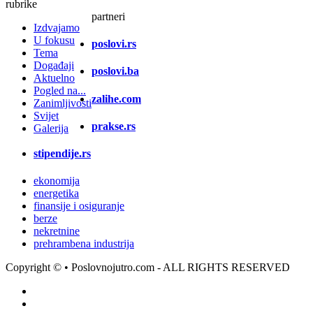
rubrike
partneri
Izdvajamo
U fokusu
poslovi.rs
Tema
Događaji
poslovi.ba
Aktuelno
Pogled na...
zalihe.com
Zanimljivosti
Svijet
prakse.rs
Galerija
stipendije.rs
ekonomija
energetika
finansije i osiguranje
berze
nekretnine
prehrambena industrija
Copyright ©
• Poslovnojutro.com - ALL RIGHTS RESERVED