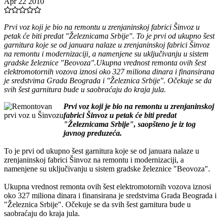
Apr 22 2010
Prvi voz koji je bio na remontu u zrenjaninskoj fabrici Šinvoz u
petak će biti predat "Železnicama Srbije". To je prvi od ukupno šest
garnitura koje se od januara nalaze u zrenjaninskoj fabrici Šinvoz
na remontu i modernizaciji, a namenjene su uključivanju u sistem
gradske železnice "Beovoza".Ukupna vrednost remonta ovih šest
elektromotornih vozova iznosi oko 327 miliona dinara i finansirana
je sredstvima Grada Beograda i "Železnica Srbije". Očekuje se da
svih šest garnitura bude u saobraćaju do kraja jula.
Prvi voz koji je bio na remontu u zrenjaninskoj
fabrici Šinvoz u petak će biti predat
"Železnicama Srbije", saopšteno je iz tog
javnog preduzeća.
To je prvi od ukupno šest garnitura koje se od januara nalaze u
zrenjaninskoj fabrici Šinvoz na remontu i modernizaciji, a
namenjene su uključivanju u sistem gradske železnice "Beovoza".
Ukupna vrednost remonta ovih šest elektromotornih vozova iznosi
oko 327 miliona dinara i finansirana je sredstvima Grada Beograda i
"Železnica Srbije". Očekuje se da svih šest garnitura bude u
saobraćaju do kraja jula.