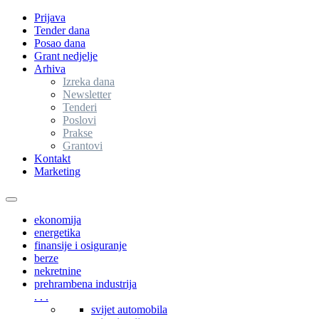
Prijava
Tender dana
Posao dana
Grant nedjelje
Arhiva
Izreka dana
Newsletter
Tenderi
Poslovi
Prakse
Grantovi
Kontakt
Marketing
Toggle
navigation
ekonomija
energetika
finansije i osiguranje
berze
nekretnine
prehrambena industrija
. . .
svijet automobila