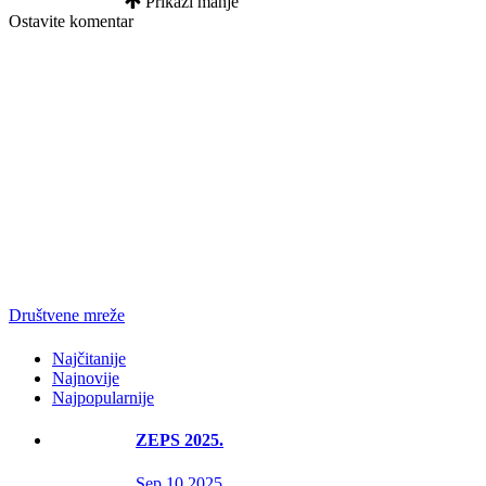
Prikaži manje
Ostavite komentar
Društvene mreže
Najčitanije
Najnovije
Najpopularnije
ZEPS 2025.
Sep 10 2025