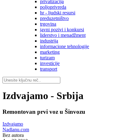
privatizacija
poljoprivreda
hr - ljudski resursi
preduzetništvo
trgovina
javni pozivi i konkursi
liderstvo i menadžment
industrija
informacione tehnologije
marketing
turizam
investicije
transport
Izdvajamo - Srbija
Remontovan prvi voz u Šinvozu
Izdvajamo
Nadlanu.com
Bez autora