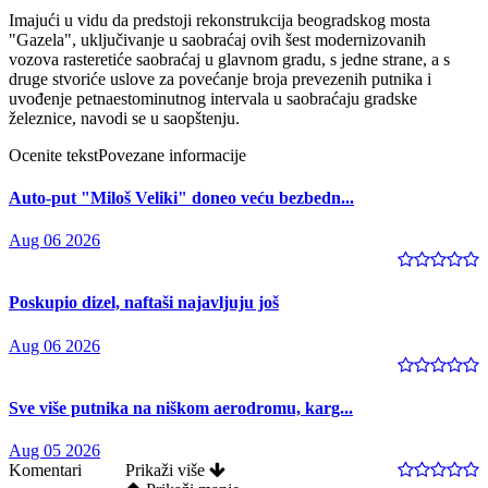
Imajući u vidu da predstoji rekonstrukcija beogradskog mosta
"Gazela", uključivanje u saobraćaj ovih šest modernizovanih
vozova rasteretiće saobraćaj u glavnom gradu, s jedne strane, a s
druge stvoriće uslove za povećanje broja prevezenih putnika i
uvođenje petnaestominutnog intervala u saobraćaju gradske
železnice, navodi se u saopštenju.
Ocenite tekst
Povezane informacije
Auto-put "Miloš Veliki" doneo veću bezbedn...
Aug 06 2026
Poskupio dizel, naftaši najavljuju još
Aug 06 2026
Sve više putnika na niškom aerodromu, karg...
Aug 05 2026
Komentari
Prikaži više