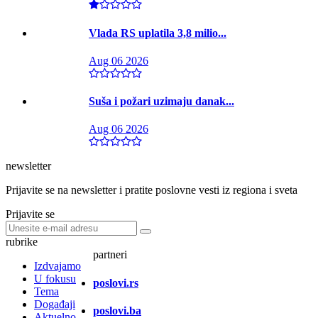
Vlada RS uplatila 3,8 milio...
Aug 06 2026
Suša i požari uzimaju danak...
Aug 06 2026
newsletter
Prijavite se na newsletter i pratite poslovne vesti iz regiona i sveta
Prijavite se
rubrike
partneri
Izdvajamo
U fokusu
poslovi.rs
Tema
Događaji
poslovi.ba
Aktuelno