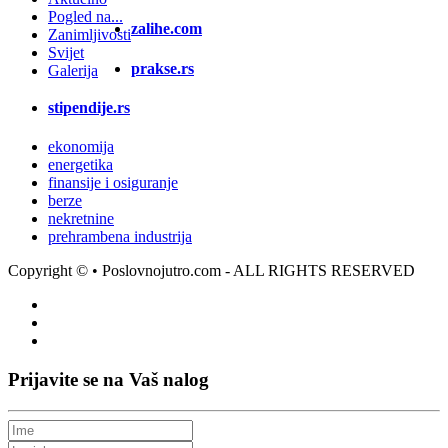
Pogled na...
zalihe.com
Zanimljivosti
Svijet
prakse.rs
Galerija
stipendije.rs
ekonomija
energetika
finansije i osiguranje
berze
nekretnine
prehrambena industrija
Copyright ©
• Poslovnojutro.com - ALL RIGHTS RESERVED
Prijavite se na Vaš nalog