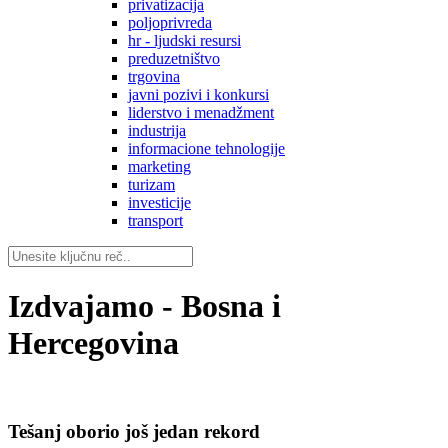
privatizacija
poljoprivreda
hr - ljudski resursi
preduzetništvo
trgovina
javni pozivi i konkursi
liderstvo i menadžment
industrija
informacione tehnologije
marketing
turizam
investicije
transport
Izdvajamo - Bosna i
Hercegovina
Tešanj oborio još jedan rekord