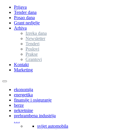
Prijava
Tender dana
Posao dana
Grant nedjelje
Arhiva
Izreka dana
Newsletter
Tenderi
Poslovi
Prakse
Grantovi
Kontakt
Marketing
Toggle
navigation
ekonomija
energetika
finansije i osiguranje
berze
nekretnine
prehrambena industrija
. . .
svijet automobila