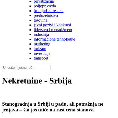
privatizacija
poljoprivreda
hr - ljudski resursi
preduzetništvo
trgovina
javni pozivi i konkursi
liderstvo i menadžment
industrija
informacione tehnologije
marketing
turizam
investicije
transport
Nekretnine - Srbija
Stanogradnja u Srbiji u padu, ali potražnja ne
jenjava – šta još utiče na rast cena stanova