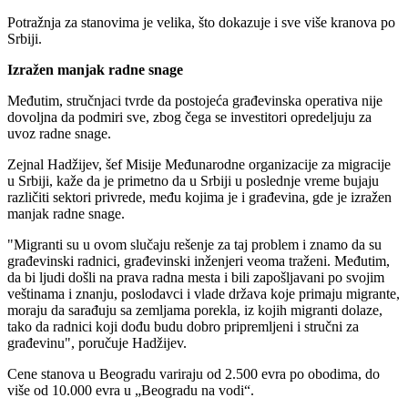
Potražnja za stanovima je velika, što dokazuje i sve više kranova po
Srbiji.
Izražen manjak radne snage
Međutim, stručnjaci tvrde da postojeća građevinska operativa nije
dovoljna da podmiri sve, zbog čega se investitori opredeljuju za
uvoz radne snage.
Zejnal Hadžijev, šef Misije Međunarodne organizacije za migracije
u Srbiji, kaže da je primetno da u Srbiji u poslednje vreme bujaju
različiti sektori privrede, među kojima je i građevina, gde je izražen
manjak radne snage.
"Migranti su u ovom slučaju rešenje za taj problem i znamo da su
građevinski radnici, građevinski inženjeri veoma traženi. Međutim,
da bi ljudi došli na prava radna mesta i bili zapošljavani po svojim
veštinama i znanju, poslodavci i vlade država koje primaju migrante,
moraju da sarađuju sa zemljama porekla, iz kojih migranti dolaze,
tako da radnici koji dođu budu dobro pripremljeni i stručni za
građevinu", poručuje Hadžijev.
Cene stanova u Beogradu variraju od 2.500 evra po obodima, do
više od 10.000 evra u „Beogradu na vodi“.