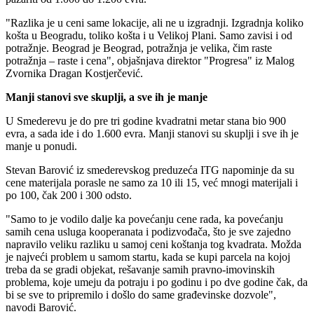
"Razlika je u ceni same lokacije, ali ne u izgradnji. Izgradnja koliko
košta u Beogradu, toliko košta i u Velikoj Plani. Samo zavisi i od
potražnje. Beograd je Beograd, potražnja je velika, čim raste
potražnja – raste i cena", objašnjava direktor "Progresa" iz Malog
Zvornika Dragan Kostjerčević.
Manji stanovi sve skuplji, a sve ih je manje
U Smederevu je do pre tri godine kvadratni metar stana bio 900
evra, a sada ide i do 1.600 evra. Manji stanovi su skuplji i sve ih je
manje u ponudi.
Stevan Barović iz smederevskog preduzeća ITG napominje da su
cene materijala porasle ne samo za 10 ili 15, već mnogi materijali i
po 100, čak 200 i 300 odsto.
"Samo to je vodilo dalje ka povećanju cene rada, ka povećanju
samih cena usluga kooperanata i podizvođača, što je sve zajedno
napravilo veliku razliku u samoj ceni koštanja tog kvadrata. Možda
je najveći problem u samom startu, kada se kupi parcela na kojoj
treba da se gradi objekat, rešavanje samih pravno-imovinskih
problema, koje umeju da potraju i po godinu i po dve godine čak, da
bi se sve to pripremilo i došlo do same građevinske dozvole",
navodi Barović.