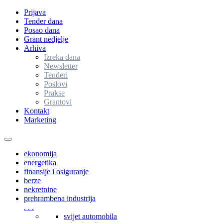
Prijava
Tender dana
Posao dana
Grant nedjelje
Arhiva
Izreka dana
Newsletter
Tenderi
Poslovi
Prakse
Grantovi
Kontakt
Marketing
Toggle
navigation
ekonomija
energetika
finansije i osiguranje
berze
nekretnine
prehrambena industrija
. . .
svijet automobila