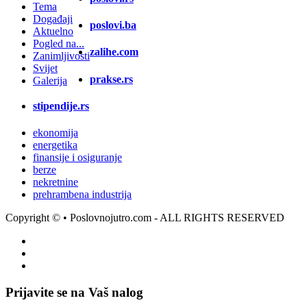
Tema
Događaji
poslovi.ba
Aktuelno
Pogled na...
zalihe.com
Zanimljivosti
Svijet
prakse.rs
Galerija
stipendije.rs
ekonomija
energetika
finansije i osiguranje
berze
nekretnine
prehrambena industrija
Copyright ©
• Poslovnojutro.com - ALL RIGHTS RESERVED
Prijavite se na Vaš nalog