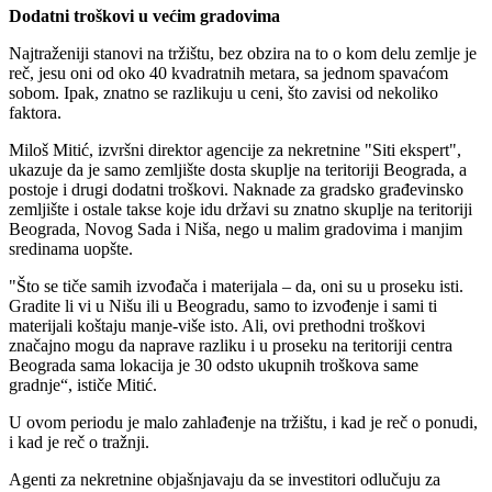
Dodatni troškovi u većim gradovima
Najtraženiji stanovi na tržištu, bez obzira na to o kom delu zemlje je
reč, jesu oni od oko 40 kvadratnih metara, sa jednom spavaćom
sobom. Ipak, znatno se razlikuju u ceni, što zavisi od nekoliko
faktora.
Miloš Mitić, izvršni direktor agencije za nekretnine "Siti ekspert",
ukazuje da je samo zemljište dosta skuplje na teritoriji Beograda, a
postoje i drugi dodatni troškovi. Naknade za gradsko građevinsko
zemljište i ostale takse koje idu državi su znatno skuplje na teritoriji
Beograda, Novog Sada i Niša, nego u malim gradovima i manjim
sredinama uopšte.
"Što se tiče samih izvođača i materijala – da, oni su u proseku isti.
Gradite li vi u Nišu ili u Beogradu, samo to izvođenje i sami ti
materijali koštaju manje-više isto. Ali, ovi prethodni troškovi
značajno mogu da naprave razliku i u proseku na teritoriji centra
Beograda sama lokacija je 30 odsto ukupnih troškova same
gradnje“, ističe Mitić.
U ovom periodu je malo zahlađenje na tržištu, i kad je reč o ponudi,
i kad je reč o tražnji.
Agenti za nekretnine objašnjavaju da se investitori odlučuju za