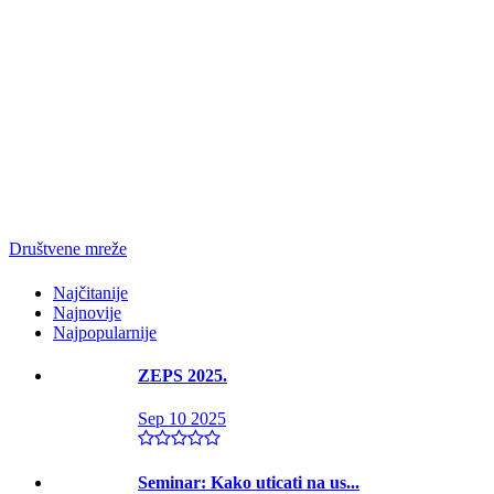
Društvene mreže
Najčitanije
Najnovije
Najpopularnije
ZEPS 2025.
Sep 10 2025
Seminar: Kako uticati na us...