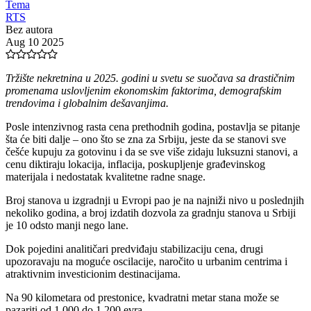
Tema
RTS
Bez autora
Aug 10 2025
Tržište nekretnina u 2025. godini u svetu se suočava sa drastičnim
promenama uslovljenim ekonomskim faktorima, demografskim
trendovima i globalnim dešavanjima.
Posle intenzivnog rasta cena prethodnih godina, postavlja se pitanje
šta će biti dalje – ono što se zna za Srbiju, jeste da se stanovi sve
češće kupuju za gotovinu i da se sve više zidaju luksuzni stanovi, a
cenu diktiraju lokacija, inflacija, poskupljenje građevinskog
materijala i nedostatak kvalitetne radne snage.
Broj stanova u izgradnji u Evropi pao je na najniži nivo u poslednjih
nekoliko godina, a broj izdatih dozvola za gradnju stanova u Srbiji
je 10 odsto manji nego lane.
Dok pojedini analitičari predviđaju stabilizaciju cena, drugi
upozoravaju na moguće oscilacije, naročito u urbanim centrima i
atraktivnim investicionim destinacijama.
Na 90 kilometara od prestonice, kvadratni metar stana može se
pazariti od 1.000 do 1.200 evra.