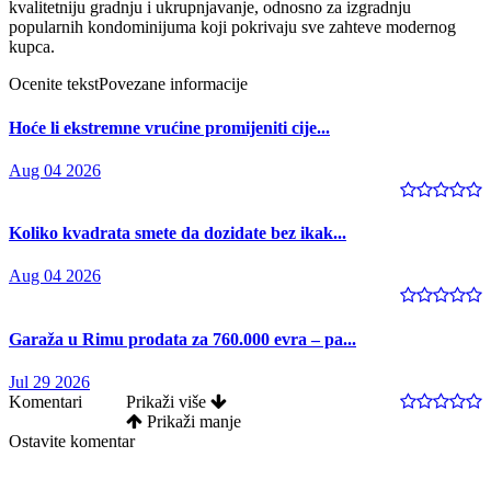
kvalitetniju gradnju i ukrupnjavanje, odnosno za izgradnju
popularnih kondominijuma koji pokrivaju sve zahteve modernog
kupca.
Ocenite tekst
Povezane informacije
Hoće li ekstremne vrućine promijeniti cije...
Aug 04 2026
Koliko kvadrata smete da dozidate bez ikak...
Aug 04 2026
Garaža u Rimu prodata za 760.000 evra – pa...
Jul 29 2026
Komentari
Prikaži više
Prikaži manje
Ostavite komentar