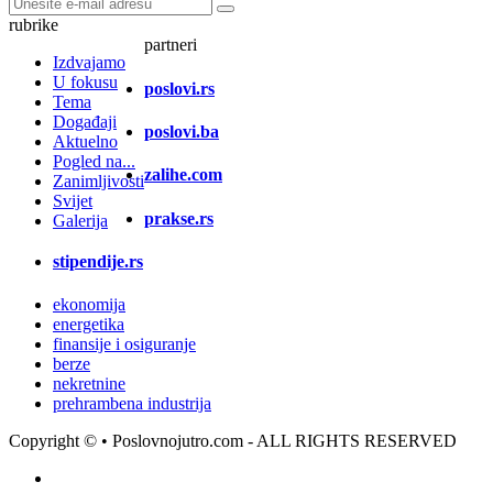
rubrike
partneri
Izdvajamo
U fokusu
poslovi.rs
Tema
Događaji
poslovi.ba
Aktuelno
Pogled na...
zalihe.com
Zanimljivosti
Svijet
prakse.rs
Galerija
stipendije.rs
ekonomija
energetika
finansije i osiguranje
berze
nekretnine
prehrambena industrija
Copyright ©
• Poslovnojutro.com - ALL RIGHTS RESERVED