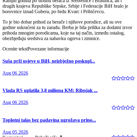
Ranijih godina po stotinu berača iz Srebrenice i Bratunca, ali i
drugih krajeva Republike Srpske, Srbije i Federacije BiH bralo je
borovnice iznad Gubera, po brdu Kvarc i Pribićevcu.
To je bio dobar prihod za berače i njihove porodice, ali su ove
godine uskraćeni za tu zaradu. Berba je bila prilika za dodatni izvor
prihoda mnogim porodicama, koje na taj način, između ostalog,
obezbjeđuju sredstva za nabavku ogreva i zimnice.
Ocenite tekst
Povezane informacije
Suša prži usjeve u BiH, neizbježno poskupl...
Aug 06 2026
Vlada RS uplatila 3,8 miliona KM: Ribnjak ...
Aug 06 2026
Toplotni talas bez padavina ugrožava prino...
Aug 05 2026