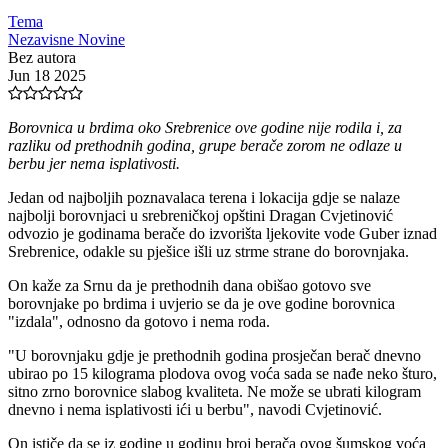
Tema
Nezavisne Novine
Bez autora
Jun 18 2025
Borovnica u brdima oko Srebrenice ove godine nije rodila i, za
razliku od prethodnih godina, grupe berače zorom ne odlaze u
berbu jer nema isplativosti.
Jedan od najboljih poznavalaca terena i lokacija gdje se nalaze
najbolji borovnjaci u srebreničkoj opštini Dragan Cvjetinović
odvozio je godinama berače do izvorišta ljekovite vode Guber iznad
Srebrenice, odakle su pješice išli uz strme strane do borovnjaka.
On kaže za Srnu da je prethodnih dana obišao gotovo sve
borovnjake po brdima i uvjerio se da je ove godine borovnica
"izdala", odnosno da gotovo i nema roda.
"U borovnjaku gdje je prethodnih godina prosječan berač dnevno
ubirao po 15 kilograma plodova ovog voća sada se nađe neko šturo,
sitno zrno borovnice slabog kvaliteta. Ne može se ubrati kilogram
dnevno i nema isplativosti ići u berbu", navodi Cvjetinović.
On ističe da se iz godine u godinu broj berača ovog šumskog voća