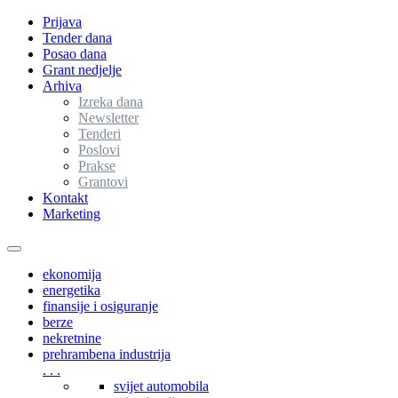
Prijava
Tender dana
Posao dana
Grant nedjelje
Arhiva
Izreka dana
Newsletter
Tenderi
Poslovi
Prakse
Grantovi
Kontakt
Marketing
Toggle
navigation
ekonomija
energetika
finansije i osiguranje
berze
nekretnine
prehrambena industrija
. . .
svijet automobila