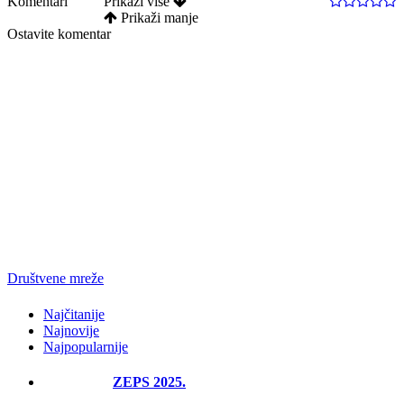
Komentari
Prikaži više
Prikaži manje
Ostavite komentar
Društvene mreže
Najčitanije
Najnovije
Najpopularnije
ZEPS 2025.