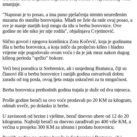
smanjuje.
"Naporan je to posao, a ima puno pješačenja strmim neuređenim
stazama do staništa borovnjaka. Mlađi ne žele da rade ovaj posao, a
sve je manje starijih koji mogu da idu u berbu borovnice. Ove
godine ne ide niko jer nije rodila", objašnjava Cvjetinović.
Slično govori i njegova komšinica Zora Kočević, koja je godinama
išla u berbu borovnica, a koja ističe da proljećno kišno i hladno
vrijeme nije pogodovalo ovom voću i da je jak mraz nakon dugog
kišnog perioda "spržio" bokore.
Veći broj porodica iz Srebrenice, ali i susjednog Bratunca, čiji su
članovi išli u berbu borovnice i ranijih godina ostvarivali dobru
zaradu od tog posla, ovog ljeta ostaju uskraćeni za tu mogućnost.
Berba borovnica prethodnih godina trajala je duže od dva mjeseca.
Prošle godine berači su ovo voće prodavali po 20 KM za kilogram,
odmah uveče, po dolasku iz berbe.
U zavisnosti od brzine i vještine, berač dnevno ubere od 12 do 20
kilograma. Najbolji berači su dnevno zarađivali po 400 više KM, a
većina u prosjeku 300 KM za ubranu i prodatu borovnicu.