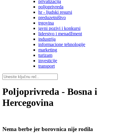
privatizacija
poljoprivreda
hr - ljudski resursi
preduzetništvo
trgovina
javni pozivi i konkursi
liderstvo i menadžment
industrija
informacione tehnologije
marketing
turizam
investicije
transport
Poljoprivreda - Bosna i
Hercegovina
Nema berbe jer borovnica nije rodila