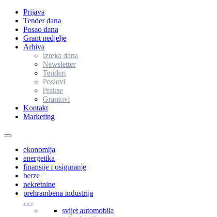
Prijava
Tender dana
Posao dana
Grant nedjelje
Arhiva
Izreka dana
Newsletter
Tenderi
Poslovi
Prakse
Grantovi
Kontakt
Marketing
Toggle
navigation
ekonomija
energetika
finansije i osiguranje
berze
nekretnine
prehrambena industrija
. . .
svijet automobila