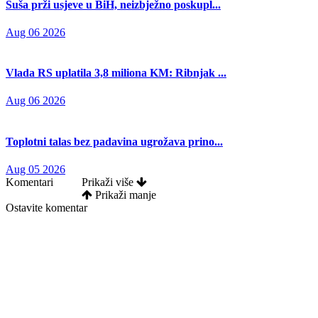
Suša prži usjeve u BiH, neizbježno poskupl...
Aug 06 2026
Vlada RS uplatila 3,8 miliona KM: Ribnjak ...
Aug 06 2026
Toplotni talas bez padavina ugrožava prino...
Aug 05 2026
Komentari
Prikaži više
Prikaži manje
Ostavite komentar