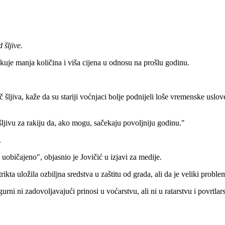
 šljive.
ekuje manja količina i viša cijena u odnosu na prošlu godinu.
č šljiva, kaže da su stariji voćnjaci bolje podnijeli loše vremenske uslo
šljivu za rakiju da, ako mogu, sačekaju povoljniju godinu."
.
 uobičajeno", objasnio je Jovičić u izjavi za medije.
ta uložila ozbiljna sredstva u zaštitu od grada, ali da je veliki probl
i ni zadovoljavajući prinosi u voćarstvu, ali ni u ratarstvu i povrtlars