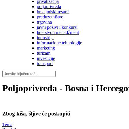
privatizacija
poljoprivreda
hr - ljudski resursi
preduzetništvo
trgovina
javni pozivi i konkursi
liderstvo i menadžment
industrija
informacione tehnologije
marketing
turizam
investicije
transport
Poljoprivreda - Bosna i Hercego
Zbog kiša, šljive će poskupiti
Tema