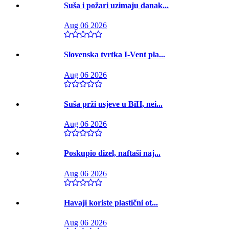
Suša i požari uzimaju danak...
Aug 06 2026
Slovenska tvrtka I-Vent pla...
Aug 06 2026
Suša prži usjeve u BiH, nei...
Aug 06 2026
Poskupio dizel, naftaši naj...
Aug 06 2026
Havaji koriste plastični ot...
Aug 06 2026