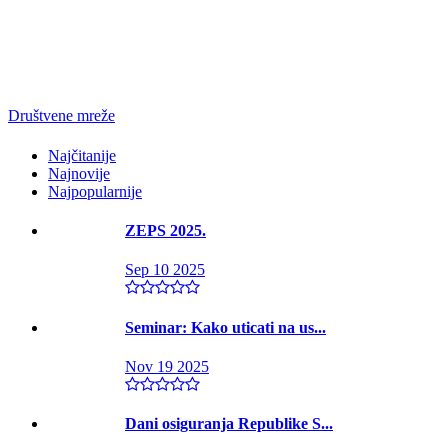
Društvene mreže
Najčitanije
Najnovije
Najpopularnije
ZEPS 2025.
Sep 10 2025
Seminar: Kako uticati na us...
Nov 19 2025
Dani osiguranja Republike S...