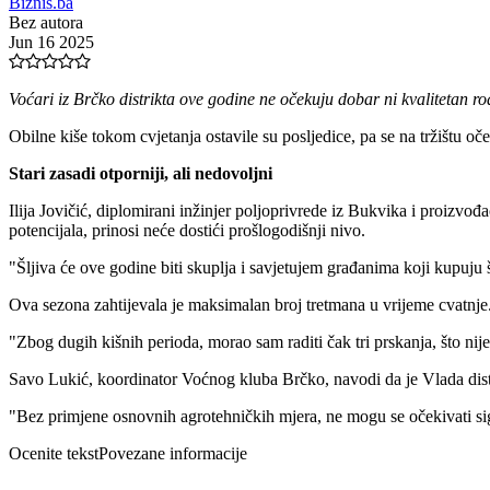
Biznis.ba
Bez autora
Jun 16 2025
Voćari iz Brčko distrikta ove godine ne očekuju dobar ni kvalitetan rod
Obilne kiše tokom cvjetanja ostavile su posljedice, pa se na tržištu oč
Stari zasadi otporniji, ali nedovoljni
Ilija Jovičić, diplomirani inžinjer poljoprivrede iz Bukvika i proizvođa
potencijala, prinosi neće dostići prošlogodišnji nivo.
"Šljiva će ove godine biti skuplja i savjetujem građanima koji kupuju 
Ova sezona zahtijevala je maksimalan broj tretmana u vrijeme cvatnje
"Zbog dugih kišnih perioda, morao sam raditi čak tri prskanja, što nije
Savo Lukić, koordinator Voćnog kluba Brčko, navodi da je Vlada distrik
"Bez primjene osnovnih agrotehničkih mjera, ne mogu se očekivati sigurn
Ocenite tekst
Povezane informacije