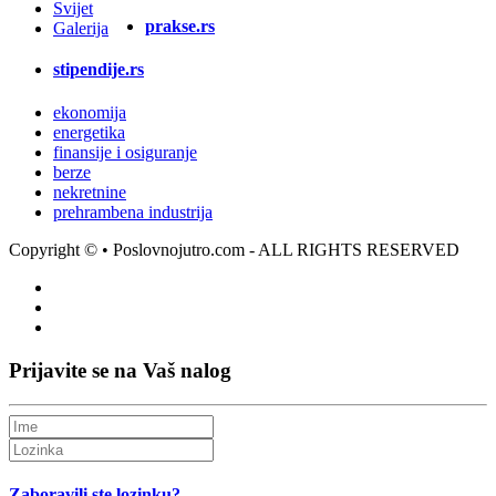
Svijet
prakse.rs
Galerija
stipendije.rs
ekonomija
energetika
finansije i osiguranje
berze
nekretnine
prehrambena industrija
Copyright ©
• Poslovnojutro.com - ALL RIGHTS RESERVED
Prijavite se na Vaš nalog
Zaboravili ste lozinku?