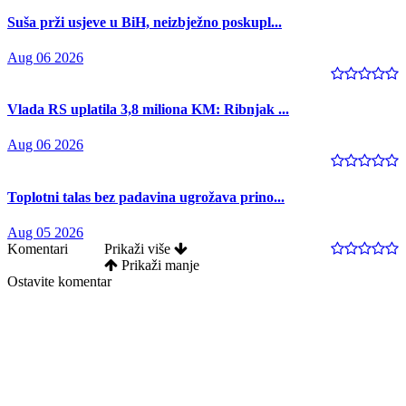
Suša prži usjeve u BiH, neizbježno poskupl...
Aug 06 2026
Vlada RS uplatila 3,8 miliona KM: Ribnjak ...
Aug 06 2026
Toplotni talas bez padavina ugrožava prino...
Aug 05 2026
Komentari
Prikaži više
Prikaži manje
Ostavite komentar