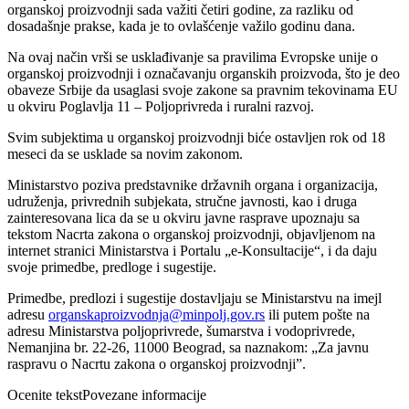
organskoj proizvodnji sada važiti četiri godine, za razliku od
dosadašnje prakse, kada je to ovlašćenje važilo godinu dana.
Na ovaj način vrši se usklađivanje sa pravilima Evropske unije o
organskoj proizvodnji i označavanju organskih proizvoda, što je deo
obaveze Srbije da usaglasi svoje zakone sa pravnim tekovinama EU
u okviru Poglavlja 11 – Poljoprivreda i ruralni razvoj.
Svim subjektima u organskoj proizvodnji biće ostavljen rok od 18
meseci da se usklade sa novim zakonom.
Ministarstvo poziva predstavnike državnih organa i organizacija,
udruženja, privrednih subjekata, stručne javnosti, kao i druga
zainteresovana lica da se u okviru javne rasprave upoznaju sa
tekstom Nacrta zakona o organskoj proizvodnji, objavljenom na
internet stranici Ministarstva i Portalu „e-Konsultacije“, i da daju
svoje primedbe, predloge i sugestije.
Primedbe, predlozi i sugestije dostavljaju se Ministarstvu na imejl
adresu
organskaproizvodnja@minpolj.gov.rs
ili putem pošte na
adresu Ministarstva poljoprivrede, šumarstva i vodoprivrede,
Nemanjina br. 22-26, 11000 Beograd, sa naznakom: „Za javnu
raspravu o Nacrtu zakona o organskoj proizvodnji”.
Ocenite tekst
Povezane informacije