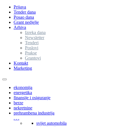
Prijava
Tender dana
Posao dana
Grant nedjelje
Arhiva
Izreka dana
Newsletter
Tenderi
Poslovi
Prakse
Grantovi
Kontakt
Marketing
Toggle
navigation
ekonomija
energetika
finansije i osiguranje
berze
nekretnine
prehrambena industrija
. . .
svijet automobila