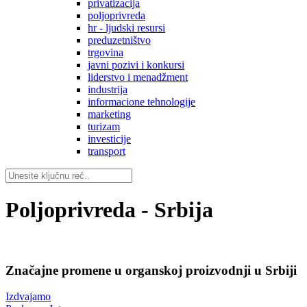
privatizacija
poljoprivreda
hr - ljudski resursi
preduzetništvo
trgovina
javni pozivi i konkursi
liderstvo i menadžment
industrija
informacione tehnologije
marketing
turizam
investicije
transport
Poljoprivreda - Srbija
Značajne promene u organskoj proizvodnji u Srbiji
Izdvajamo