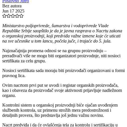
Poslovno Jutro
Bez autora
Jun 17 2025
Ministarstvo poljoprivrede, šumarstva i vodoprivrede Vlade
Republike Srbije saopštilo je da je javna rasprava o Nacrtu zakona
o organskoj proizvodnji, koji predviđa važne izmene koje će uticati
na sve učesnike u tom lancu, počela juče, i trajaće do 5. jula.
Najznačajnija promena odnosi se na grupnu proizvodnju –
prerađivači više ne mogu biti organizatori proizvodnje, niti nosioci
sertifikata za celu grupu.
Nosioci sertifikata sada moraju biti proizvođači organizovani u formi
pravnog lica.
Ovim nacrtom prvi put se uvodi i registar organskih proizvođača,
kao i obaveza da proizvođač svoje aktivnosti prijavljuje nadležnom
organu.
Kontrolni sistem u organskoj proizvodnji biće ojačan uvođenjem
službenih kontrola, uz primenu strožih mera predostrožnosti i
detaljnih provera, što predstavlja još jednu važnu novinu.
Nacrt predviđa i da će ovlašćenja tela za kontrolu i sertifikaciju u