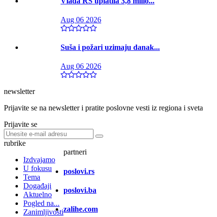
Vlada RS uplatila 3,8 milio...
Aug 06 2026
Suša i požari uzimaju danak...
Aug 06 2026
newsletter
Prijavite se na newsletter i pratite poslovne vesti iz regiona i sveta
Prijavite se
rubrike
partneri
Izdvajamo
U fokusu
poslovi.rs
Tema
Događaji
poslovi.ba
Aktuelno
Pogled na...
zalihe.com
Zanimljivosti