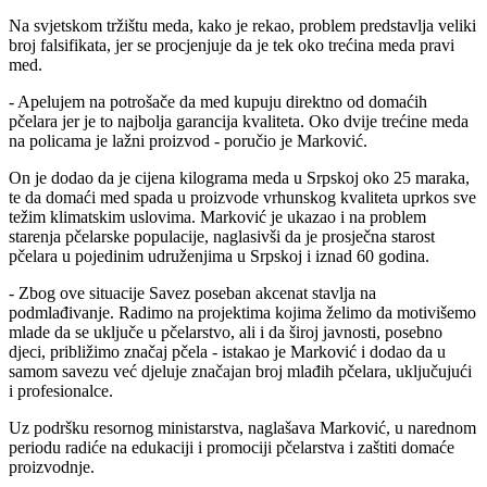
Na svjetskom tržištu meda, kako je rekao, problem predstavlja veliki
broj falsifikata, jer se procjenjuje da je tek oko trećina meda pravi
med.
- Apelujem na potrošače da med kupuju direktno od domaćih
pčelara jer je to najbolja garancija kvaliteta. Oko dvije trećine meda
na policama je lažni proizvod - poručio je Marković.
On je dodao da je cijena kilograma meda u Srpskoj oko 25 maraka,
te da domaći med spada u proizvode vrhunskog kvaliteta uprkos sve
težim klimatskim uslovima. Marković je ukazao i na problem
starenja pčelarske populacije, naglasivši da je prosječna starost
pčelara u pojedinim udruženjima u Srpskoj i iznad 60 godina.
- Zbog ove situacije Savez poseban akcenat stavlja na
podmlađivanje. Radimo na projektima kojima želimo da motivišemo
mlade da se uključe u pčelarstvo, ali i da široj javnosti, posebno
djeci, približimo značaj pčela - istakao je Marković i dodao da u
samom savezu već djeluje značajan broj mlađih pčelara, uključujući
i profesionalce.
Uz podršku resornog ministarstva, naglašava Marković, u narednom
periodu radiće na edukaciji i promociji pčelarstva i zaštiti domaće
proizvodnje.