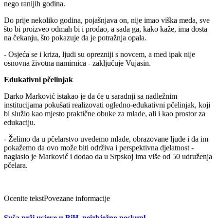
nego ranijih godina.
Do prije nekoliko godina, pojašnjava on, nije imao viška meda, sve
što bi proizveo odmah bi i prodao, a sada ga, kako kaže, ima dosta
na čekanju, što pokazuje da je potražnja opala.
- Osjeća se i kriza, ljudi su oprezniji s novcem, a med ipak nije
osnovna životna namirnica - zaključuje Vujasin.
Edukativni pčelinjak
Darko Marković istakao je da će u saradnji sa nadležnim
institucijama pokušati realizovati ogledno-edukativni pčelinjak, koji
bi služio kao mjesto praktične obuke za mlade, ali i kao prostor za
edukaciju.
- Želimo da u pčelarstvo uvedemo mlade, obrazovane ljude i da im
pokažemo da ovo može biti održiva i perspektivna djelatnost -
naglasio je Marković i dodao da u Srpskoj ima više od 50 udruženja
pčelara.
Ocenite tekst
Povezane informacije
Suša prži usjeve u BiH, neizbježno poskupl...