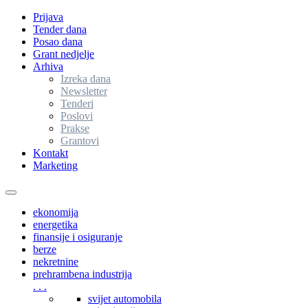
Prijava
Tender dana
Posao dana
Grant nedjelje
Arhiva
Izreka dana
Newsletter
Tenderi
Poslovi
Prakse
Grantovi
Kontakt
Marketing
Toggle
navigation
ekonomija
energetika
finansije i osiguranje
berze
nekretnine
prehrambena industrija
. . .
svijet automobila