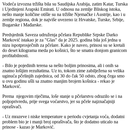
Vodeća izvozna tržišta bila su Saudijska Arabija, zatim Katar, Turska
i Ujedinjeni Arapski Emirati. U odnosu na zemlje Bliskog istoka,
nešto manje količine otišle su na tržište Njemačke i Austrije, kao i u
zemlje regiona, dok je najviše uvezeno iz Hrvatske, Turske, Srbije,
Bugarske i Mađarske.
Predsjednik Saveza udruženja pčelara Republike Srpske Darko
Marković istakao je za "Glas" da je 2025. godina bila još jedna u
nizu ispotprosječnih za pčelare. Kako je naveo, prinosi su se kretali
do deset kilograma meda po košnici, što se smatra donjom granicom
profitabilnosti.
- Bilo je pojedinih terena sa nešto boljim prinosima, ali i onih sa
znatno lošijim rezultatima. Uz to, tokom zime zabilježena su velika
uginuća pčelinjih zajednica, od 30 do čak 50 odsto, zbog čega smo
u ovu godinu ušli sa znatno manjim brojem košnica - rekao je
Marković.
Prema njegovim riječima, loše stanje u pčelarstvu odrazilo se i na
poljoprivredu, prije svega voćarstvo, jer su pčele najznačajniji
oprašivači.
- Uz mrazeve i niske temperature u periodu cvjetanja voća, dodatni
problem bio je i manji broj oprašivača, što je dodatno uticalo na
prinose - kazao je Marković.