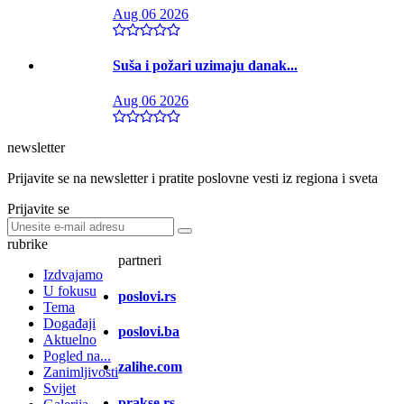
Aug 06 2026
Suša i požari uzimaju danak...
Aug 06 2026
newsletter
Prijavite se na newsletter i pratite poslovne vesti iz regiona i sveta
Prijavite se
rubrike
partneri
Izdvajamo
U fokusu
poslovi.rs
Tema
Događaji
poslovi.ba
Aktuelno
Pogled na...
zalihe.com
Zanimljivosti
Svijet
prakse.rs