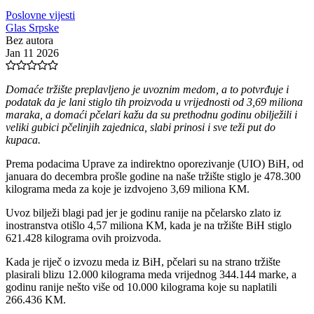
Poslovne vijesti
Glas Srpske
Bez autora
Jan 11 2026
Domaće tržište preplavljeno je uvoznim medom, a to potvrđuje i
podatak da je lani stiglo tih proizvoda u vrijednosti od 3,69 miliona
maraka, a domaći pčelari kažu da su prethodnu godinu obilježili i
veliki gubici pčelinjih zajednica, slabi prinosi i sve teži put do
kupaca.
Prema podacima Uprave za indirektno oporezivanje (UIO) BiH, od
januara do decembra prošle godine na naše tržište stiglo je 478.300
kilograma meda za koje je izdvojeno 3,69 miliona KM.
Uvoz bilježi blagi pad jer je godinu ranije na pčelarsko zlato iz
inostranstva otišlo 4,57 miliona KM, kada je na tržište BiH stiglo
621.428 kilograma ovih proizvoda.
Kada je riječ o izvozu meda iz BiH, pčelari su na strano tržište
plasirali blizu 12.000 kilograma meda vrijednog 344.144 marke, a
godinu ranije nešto više od 10.000 kilograma koje su naplatili
266.436 KM.