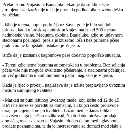
Pčelar Tomo Vujasin iz Banjaluke rekao je da su klimatske
promjene sve izraženije te da je protekla godina bila izuzetno teška
za pčelare.
- Bilo je terena, poput područja uz Savu, gdje je bilo solidnih
prinosa, kao i u brdsko-planinskim krajevima iznad 500 metara
nadmorske visine. Međutim, okolina Banjaluke, gdje su uglavnom
stacionarni pčelinjaci, prošla je izuzetno loše i bez prihrane pčele
praktično ne bi opstale - istakao je Vujasin.
Ističe da je izostanak bagremove paše dodatno pogoršao situaciju.
- Tereni gdje nema bagrema automatski su u problemu. Bez seljenja
pčela više nije moguće kvalitetno pčelarenje, a stacionarni pčelinjaci
su već godinama u kontinuiranom padu - naglasio je Vujasin.
Kada je riječ o prodaji, naglašava da je tržište preplavljeno uvoznim
medom sumnjivog kvaliteta.
- Marketi su puni jeftinog uvoznog meda, koji košta od 12 do 15
KM i ne može se porediti sa domaćim, ali kupci često proizvode
biraju po cijeni, a ne po kvalitetu. Lažni med je danas toliko
usavršen da ga je teško razlikovati, što dodatno otežava prodaju
domaćeg meda - kazao je Vujasin i dodao da on med uglavnom
prodaje poznanicima, te da je interesovanje za domaći med slabije