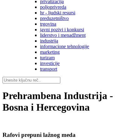
privatizacija
poljoprivreda
hr - ljudski resursi
preduzetništvo
trgovina
javni pozivi i konkursi
liderstvo i menadžment
industrija
informacione tehnologije
marketing
turizam
investicije
transport
Prehrambena Industrija -
Bosna i Hercegovina
Rafovi prepuni lažnog meda